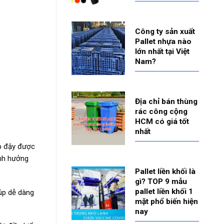
Công ty sản xuất
Pallet nhựa nào
lớn nhất tại Việt
Nam?
Địa chỉ bán thùng
rác công cộng
HCM có giá tốt
nhất
p đậy được
ảnh hưởng
Pallet liền khối là
gì? TOP 9 mẫu
pallet liền khối 1
iúp dễ dàng
mặt phổ biến hiện
nay