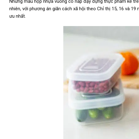
Những mẫu hộp nhựa vuông có nắp đậy đựng thực phẩm kể trên p
nhiên, với phương án giãn cách xã hội theo Chỉ thị 15, 16 và 19 
ưu nhất.