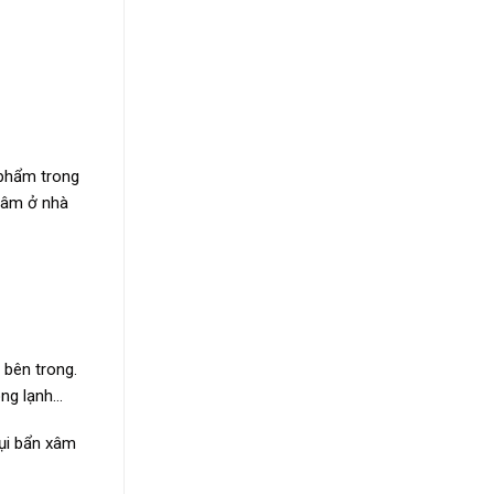
 phẩm trong
 tâm ở nhà
 bên trong.
ông lạnh…
ụi bẩn xâm