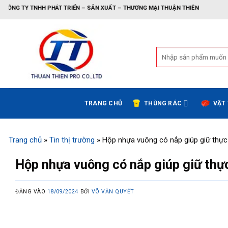
Bỏ
H PHÁT TRIỂN – SẢN XUẤT – THƯƠNG MẠI THUẬN THIÊN
qua
nội
dung
Tìm
kiếm:
TRANG CHỦ
THÙNG RÁC
VẬT
Trang chủ
»
Tin thị trường
»
Hộp nhựa vuông có nắp giúp giữ thự
Hộp nhựa vuông có nắp giúp giữ thự
ĐĂNG VÀO
18/09/2024
BỞI
VÕ VĂN QUYẾT