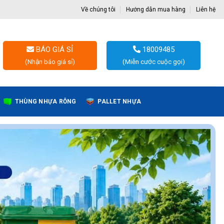
Về chúng tôi
Hướng dẫn mua hàng
Liên hệ
BÁO GIÁ SỈ
18009485
(Nhận báo giá sỉ)
(Miễn cước cuộc gọi)
THÙNG NHỰA RỖNG
PALLET NHỰA