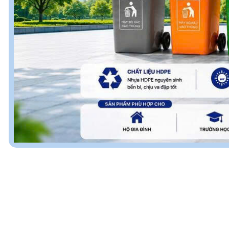
SẢN PHẨM
G
Chất Lượng – Uy Tín
A