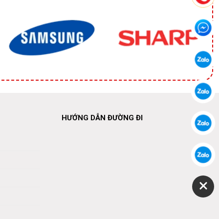
HƯỚNG DẪN ĐƯỜNG ĐI