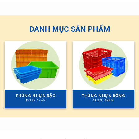
DANH MỤC SẢN PHẨM
THÙNG NHỰA ĐẶC
THÙNG NHỰA RỖNG
43 SẢN PHẨM
28 SẢN PHẨM