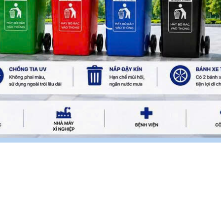
IAO HÀNG
HỢP TÁC
n toàn – Nhanh chóng
Phát Triển Vững Bề