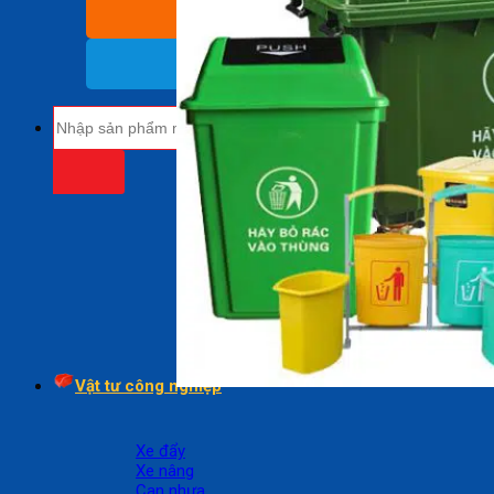
BÁO GIÁ SỈ
(Nhận báo giá sỉ)
18009485
(Miễn cước cuộc gọi)
Tìm
kiếm:
Vật tư công nghiệp
Xe đẩy
Xe nâng
Can nhựa