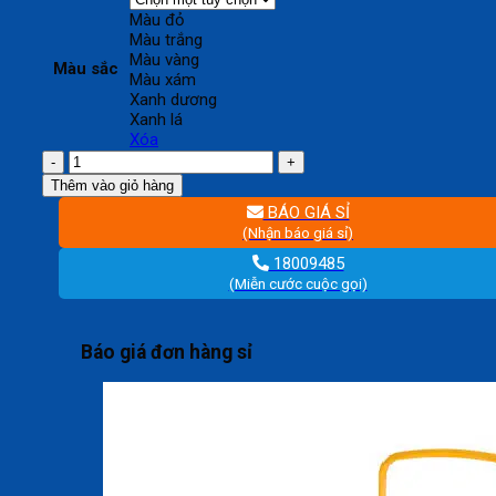
Màu đỏ
Màu trắng
Màu vàng
Màu sắc
Màu xám
Xanh dương
Xanh lá
Xóa
Bình
đá
Thêm vào giỏ hàng
nhựa
BÁO GIÁ SỈ
tròn
(Nhận báo giá sỉ)
3
lít
18009485
số
(Miễn cước cuộc gọi)
lượng
Báo giá đơn hàng sỉ