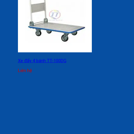
Xe đẩy 4 bánh TT-100DG
Liên hệ