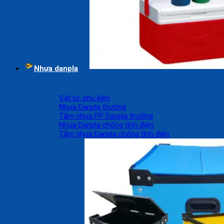
Nhựa danpla
Vật tư, phụ kiện
Nhựa Danpla thường
Tấm nhựa PP Danpla thường
Nhựa Danpla chống tĩnh điện
Tấm nhựa Danpla chống tĩnh điện