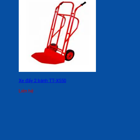
Xe đẩy 2 bánh TT-X550
Liên hệ