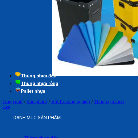
Thùng nhựa đặc
Thùng nhựa rỗng
Pallet nhựa
Trang chủ
/
Sản phẩm
/
Vật tư công nghiệp
/
Thùng giữ lạnh
Lọc
DANH MỤC SẢN PHẨM