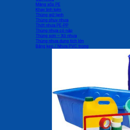
Màng xốp PE
Khay linh kiện
Thùng giữ lạnh
Thùng phuy nhựa
Thớt nhựa PE-PP
Thùng nhựa có nắp
Thùng sơn – Xô nhựa
Thùng nhựa dung tích lớn
Băng keo / Nhựa PVC trong