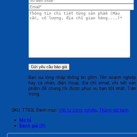
Bạn vui lòng nhập thông tin gồm: Tên doanh nghiệp
hay cá nhân, điện thoại, địa chỉ email, chi tiết sản
phẩm để chúng tôi được phục vụ bạn tốt nhất. Trân
trọng.
SKU:
TTB3L
Danh mục:
Vật tư công nghiệp
,
Thùng giữ lạnh
Mô tả
Đánh giá (0)