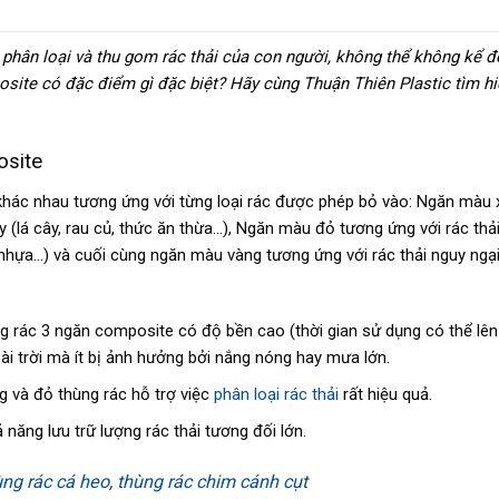
 phân loại và thu gom rác thải của con người, không thể không kể đ
site có đặc điểm gì đặc biệt? Hãy cùng Thuận Thiên Plastic tìm h
osite
hác nhau tương ứng với từng loại rác được phép bỏ vào: Ngăn màu 
 (lá cây, rau củ, thức ăn thừa…), Ngăn màu đỏ tương ứng với rác thả
i nhựa…) và cuối cùng ngăn màu vàng tương ứng với rác thải nguy ngạ
ng rác 3 ngăn composite có độ bền cao (thời gian sử dụng có thể lê
i trời mà ít bị ảnh hưởng bởi nắng nóng hay mưa lớn.
ng và đỏ thùng rác hỗ trợ việc
phân loại rác thải
rất hiệu quả.
năng lưu trữ lượng rác thải tương đối lớn.
ùng rác cá heo
,
thùng rác chim cánh cụt