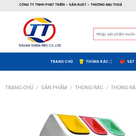
Bỏ
CÔNG TY TNHH PHÁT TRIỂN – SẢN XUẤT – THƯƠNG MẠI THUẬN THIÊN
qua
nội
dung
Tìm
kiếm:
TRANG CHỦ
THÙNG RÁC
VẬT
TRANG CHỦ
/
SẢN PHẨM
/
THÙNG RÁC
/
THÙNG RÁ