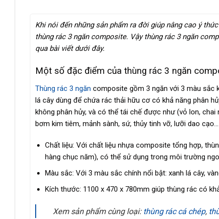
Khi nói đến những sản phẩm ra đời giúp nâng cao ý thức
thùng rác 3 ngăn composite. Vậy thùng rác 3 ngăn compo
qua bài viết dưới đây.
Một số đặc điểm của thùng rác 3 ngăn comp
Thùng rác 3 ngăn
composite gồm 3 ngăn với 3 màu sắc k
lá cây dùng để chứa rác thải hữu cơ có khả năng phân hủy
không phân hủy, và có thể tái chế được như (vỏ lon, cha
bơm kim tiêm, mảnh sành, sứ, thủy tinh vỡ, lưỡi dao cạo…
Chất liệu: Với chất liệu nhựa composite tổng hợp, thù
hàng chục năm), có thể sử dụng trong môi trường ngoà
Màu sắc: Với 3 màu sắc chính nổi bật: xanh lá cây, và
Kích thước: 1100 x 470 x 780mm giúp thùng rác có khả 
Xem sản phẩm cùng loại:
thùng rác cá chép
,
th