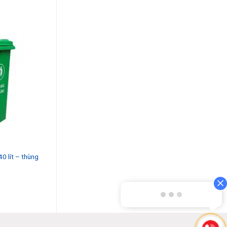
0 lít – thùng
Thùng rác công cộng 240 lít nắp hở
Thùng rác gấu trú
Liên hệ
Liên hệ