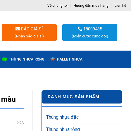
Về chúng tôi
Hướng dẫn mua hàng
Liên hệ
BÁO GIÁ SỈ
18009485
(Nhận báo giá sỉ)
(Miễn cước cuộc gọi)
THÙNG NHỰA RỖNG
PALLET NHỰA
DANH MỤC SẢN PHẨM
3 màu
Thùng nhựa đặc
XÓA
Thùng nhựa rỗng