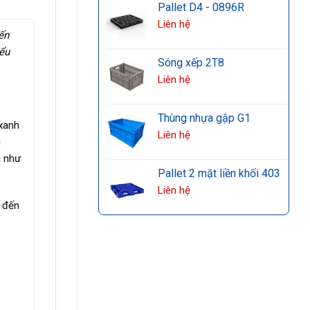
Pallet D4 - 0896R
Liên hệ
ến
iểu
Sóng xếp 2T8
Liên hệ
Thùng nhựa gập G1
xanh
Liên hệ
i
i như
Pallet 2 mặt liền khối 403
Liên hệ
n đến