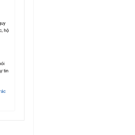
guy
c, hộ
nói
ự tin
rác