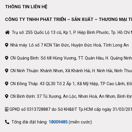
THÔNG TIN LIÊN HỆ
CÔNG TY TNHH PHÁT TRIỂN – SẢN XUẤT – THƯƠNG MẠI 
Trụ sở: 255 Quốc Lộ 13 cũ, Kp.1, P. Hiệp Bình Phước, Tp. Hồ Chí
Nhà máy: Lô số 7 KCN Tân Đức, Huyện Đức Hoà, Tỉnh Long An
CN Quảng Bình: Số 68 Hùng Vương, TT. Quán Hàu, H. Quảng Ninh
CN Ninh Thuận: Khánh Nhơn, Xã Khánh Hải, H. Ninh Hải, Ninh Thu
CN Đồng Tháp: 43 QL30 Tổ 2 Ấp 1, Xã Mỹ Hiệp, TP Cao Lãnh, Đ
CN Bình Định: 37 Tú Xương, An Lộc, Nhơn Hoà, An Nhơn, Bình Đị
GPKD số 0313728887 do Sở KH&ĐT Tp.HCM cấp ngày 31/03/20
Tổng đài đặt hàng:
18009485
(miễn cước)