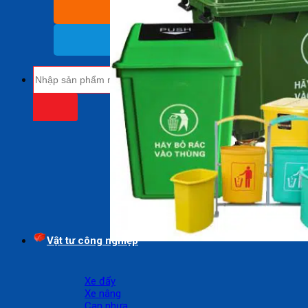
BÁO GIÁ SỈ
(Nhận báo giá sỉ)
18009485
(Miễn cước cuộc gọi)
Tìm
kiếm:
Vật tư công nghiệp
Xe đẩy
Xe nâng
Can nhựa