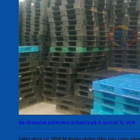
Địa chỉ mua bán pallet nhựa cũ thanh lý giá rẻ, uy tín tại Tp. HCM
Pallet nhựa cũ TP.HCM không những đảm bảo công năn