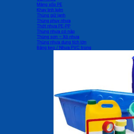
Màng xốp PE
Khay linh kiện
Thùng giữ lạnh
Thùng phuy nhựa
Thớt nhựa PE-PP
Thùng nhựa có nắp
Thùng sơn – Xô nhựa
Thùng nhựa dung tích lớn
Băng keo / Nhựa PVC trong