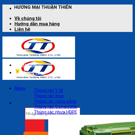
Bỏ
HUẬN THIÊN
qua
nội
Về chúng tôi
dung
Hướng dẫn mua hàng
Liên hệ
Trang chủ
Thùng rác
Menu
Thùng rác Y tế
Thùng rác Inox
Thùng rác công cộng
Thùng rác Composite
Tìm
Thùng rác nhựa HDPE
kiếm: