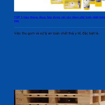
TOP 3 mẫu thùng nhựa, hộp đựng vật sắc nhọn phổ biến nhất hiệ
nay
Việc thu gom và xử lý an toàn chất thải y tế, đặc biệt là...