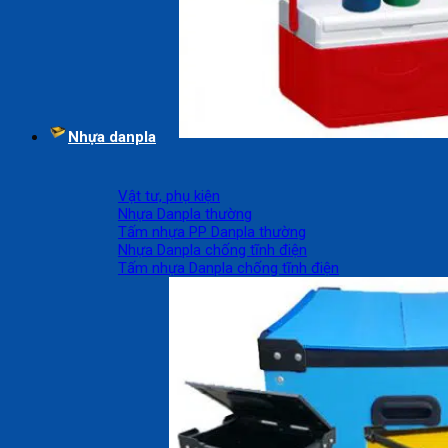
Nhựa danpla
Vật tư, phụ kiện
Nhựa Danpla thường
Tấm nhựa PP Danpla thường
Nhựa Danpla chống tĩnh điện
Tấm nhựa Danpla chống tĩnh điện