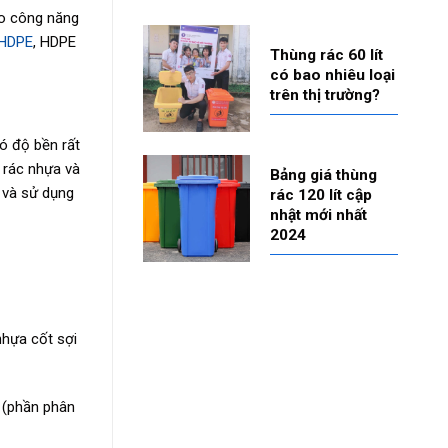
ào công năng
HDPE
, HDPE
Thùng rác 60 lít
có bao nhiêu loại
trên thị trường?
ó độ bền rất
 rác nhựa và
Bảng giá thùng
ế và sử dụng
rác 120 lít cập
nhật mới nhất
2024
 nhựa cốt sợi
 (phần phân