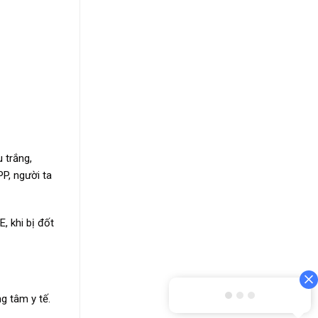
 trắng,
P, người ta
, khi bị đốt
g tâm y tế.