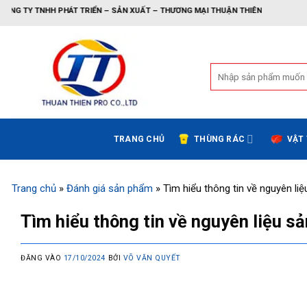
Bỏ
H PHÁT TRIỂN – SẢN XUẤT – THƯƠNG MẠI THUẬN THIÊN
qua
nội
dung
Tìm
kiếm:
TRANG CHỦ
THÙNG RÁC
VẬT
Trang chủ
»
Đánh giá sản phẩm
»
Tìm hiểu thông tin về nguyên li
Tìm hiểu thông tin về nguyên liệu s
ĐĂNG VÀO
17/10/2024
BỞI
VÕ VĂN QUYẾT