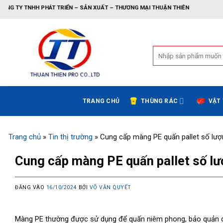
Bỏ
PHÁT TRIỂN – SẢN XUẤT – THƯƠNG MẠI THUẬN THIÊN
qua
nội
dung
Tìm
kiếm:
TRANG CHỦ
THÙNG RÁC
VẬT
Trang chủ
»
Tin thị trường
»
Cung cấp màng PE quấn pallet số lượ
Cung cấp màng PE quấn pallet số lư
ĐĂNG VÀO
16/10/2024
BỞI
VÕ VĂN QUYẾT
Màng PE thường được sử dụng để quấn niêm phong, bảo quản các s