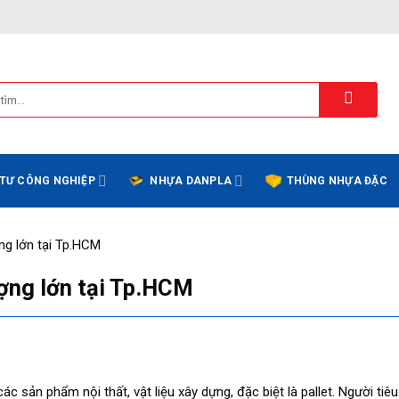
 TƯ CÔNG NGHIỆP
NHỰA DANPLA
THÙNG NHỰA ĐẶC
ng lớn tại Tp.HCM
ợng lớn tại Tp.HCM
ản phẩm nội thất, vật liệu xây dựng, đặc biệt là pallet. Người tiê