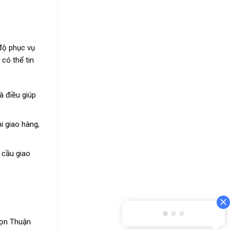
độ phục vụ
có thể tin
à điều giúp
i giao hàng,
 cầu giao
họn Thuận