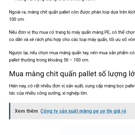
Ngoài ra, màng chít quấn pallet còn được phân loại dựa trên k
100 cm.
Nếu đơn vị thu mua có trang bị máy quấn màng PE, có thể chọn
co dãn và xé rách phù hợp cho các loại máy quấn, tối ưu số vò
Ngược lại, nếu chọn mua màng quấn tay, nên mua sản phẩm có t
pallet thường trong khoảng 50 – 100 cm.
Mua
màng chit quấn pallet
số lượng lớ
Hiện nay, có rất nhiều đơn vị sản xuất, cung cấp màng bọc palle
tác của nhiều công xưởng, xí nghiệp lớn.
Xem thêm
Công ty sản xuất màng pe uy tín giá rẻ