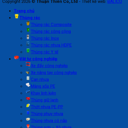
Copyright 2026 ©
Thuận Thiên Co,.Ltd
- Thiết kế web:
BALICO
Trang chủ
Thùng rác
Thùng rác Composite
Thùng rác công cộng
Thùng rác Inox
Thùng rác nhựa HDPE
Thùng rác Y tế
Vật tư công nghiệp
Xe đẩy công nghiệp
Xe nâng tay công nghiệp
Can nhựa
Màng xốp PE
Khay linh kiện
Thùng giữ lạnh
Thớt nhựa PE-PP
Thùng phuy nhựa
Thùng nhựa có nắp
Thùng sơn – Xô nhựa