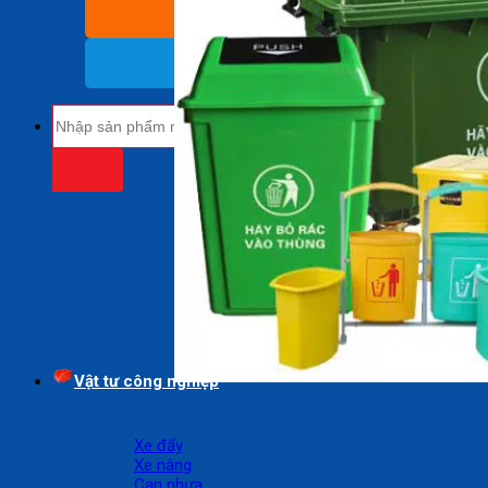
BÁO GIÁ SỈ
(Nhận báo giá sỉ)
18009485
(Miễn cước cuộc gọi)
Tìm
kiếm:
Vật tư công nghiệp
Xe đẩy
Xe nâng
Can nhựa