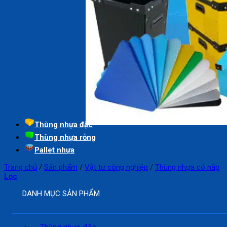
Thùng nhựa đặc
Thùng nhựa rỗng
Pallet nhựa
Trang chủ
/
Sản phẩm
/
Vật tư công nghiệp
/
Thùng nhựa có nắp
Lọc
DANH MỤC SẢN PHẨM