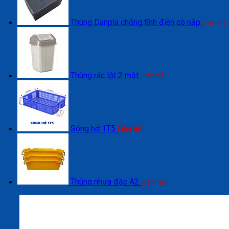
Thùng Danpla chống tĩnh điện có nắp
Liên hệ
Thùng rác lật 2 mặt
Liên hệ
Sóng hở 1T5
Liên hệ
Thùng nhựa đặc A2
Liên hệ