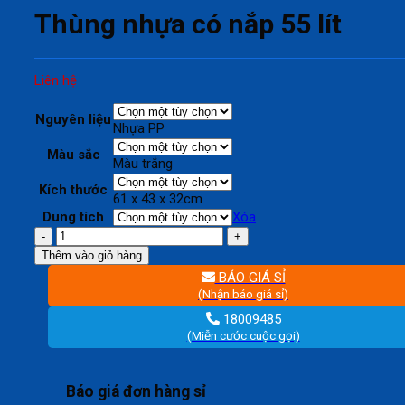
Thùng nhựa có nắp 55 lít
Liên hệ
Nguyên liệu
Nhựa PP
Màu sắc
Màu trắng
Kích thước
61 x 43 x 32cm
Dung tích
Xóa
Thùng
nhựa
Thêm vào giỏ hàng
có
BÁO GIÁ SỈ
nắp
(Nhận báo giá sỉ)
55
lít
18009485
số
(Miễn cước cuộc gọi)
lượng
Báo giá đơn hàng sỉ