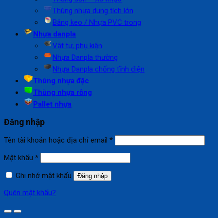
Thùng nhựa dung tích lớn
Băng keo / Nhựa PVC trong
Nhựa danpla
Vật tư, phụ kiện
Nhựa Danpla thường
Nhựa Danpla chống tĩnh điện
Thùng nhựa đặc
Thùng nhựa rỗng
Pallet nhựa
Đăng nhập
Bắt
Tên tài khoản hoặc địa chỉ email
*
buộc
Bắt
Mật khẩu
*
buộc
Ghi nhớ mật khẩu
Đăng nhập
Quên mật khẩu?