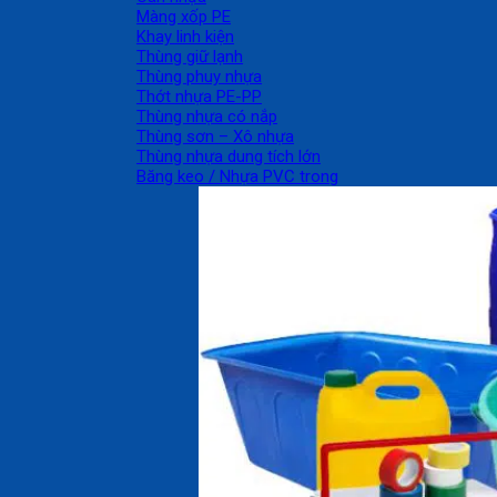
Màng xốp PE
Khay linh kiện
Thùng giữ lạnh
Thùng phuy nhựa
Thớt nhựa PE-PP
Thùng nhựa có nắp
Thùng sơn – Xô nhựa
Thùng nhựa dung tích lớn
Băng keo / Nhựa PVC trong