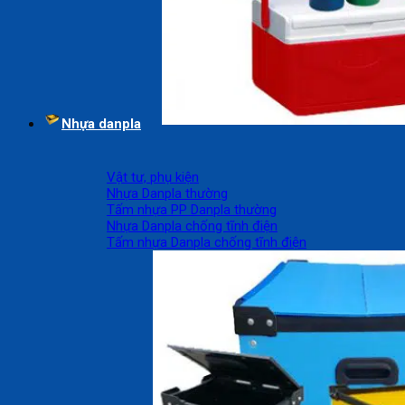
Nhựa danpla
Vật tư, phụ kiện
Nhựa Danpla thường
Tấm nhựa PP Danpla thường
Nhựa Danpla chống tĩnh điện
Tấm nhựa Danpla chống tĩnh điện