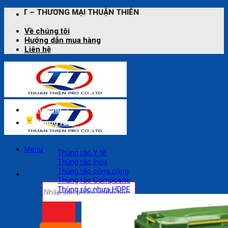
Bỏ
HƯƠNG MẠI THUẬN THIÊN
qua
nội
Về chúng tôi
dung
Hướng dẫn mua hàng
Liên hệ
Trang chủ
Thùng rác
Menu
Thùng rác Y tế
Thùng rác Inox
Thùng rác công cộng
Thùng rác Composite
Tìm
Thùng rác nhựa HDPE
kiếm: