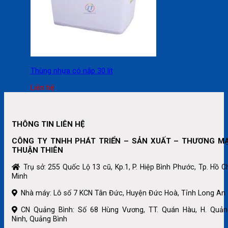
Thùng nhựa có nắp 30 lít
Liên hệ
THÔNG TIN LIÊN HỆ
CÔNG TY TNHH PHÁT TRIỂN – SẢN XUẤT – THƯƠNG MẠ
THUẬN THIÊN
Trụ sở: 255 Quốc Lộ 13 cũ, Kp.1, P. Hiệp Bình Phước, Tp. Hồ C
Minh
Nhà máy: Lô số 7 KCN Tân Đức, Huyện Đức Hoà, Tỉnh Long An
CN Quảng Bình: Số 68 Hùng Vương, TT. Quán Hàu, H. Quản
Ninh, Quảng Bình