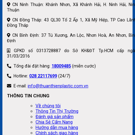
CN Ninh Thuận: Khánh Nhơn, Xã Khánh Hải, H. Ninh Hải, Nin
Thuận
CN Đồng Tháp: 43 QL30 Tổ 2 Ấp 1, Xã Mỹ Hiệp, TP Cao Lãnh
Đồng Tháp
CN Bình Định: 37 Tú Xương, An Lộc, Nhơn Hoà, An Nhơn, Bìn
Định
GPKD số 0313728887 do Sở KH&ĐT Tp.HCM cấp ngà
31/03/2016
Tổng đài đặt hàng:
18009485
(miễn cước)
Hotline:
028 22117699
(24/7)
E-mail:
info@thuanthienplastic.com.vn
THÔNG TIN CHUNG
Về chúng tôi
Thông Tin Thị Trường
Đánh giá sản phẩm
Chia Sẻ Cẩm Nang
Hướng dẫn mua hàng
Chính sách giao hàng