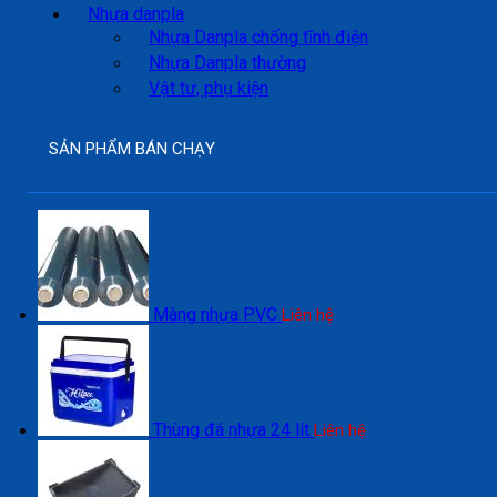
Nhựa danpla
Nhựa Danpla chống tĩnh điện
Nhựa Danpla thường
Vật tư, phụ kiện
SẢN PHẨM BÁN CHẠY
Màng nhựa PVC
Liên hệ
Thùng đá nhựa 24 lít
Liên hệ