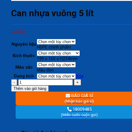
Can nhựa vuông 5 lít
Liên hệ
Nguyên liệu
HDPE chính phẩm
Kích thước
199 x 160 x H234mm
Màu sắc
Màu đen
Dung tích
Xóa
Can
nhựa
Thêm vào giỏ hàng
vuông
BÁO GIÁ SỈ
5
(Nhận báo giá sỉ)
lít
số
18009485
lượng
(Miễn cước cuộc gọi)