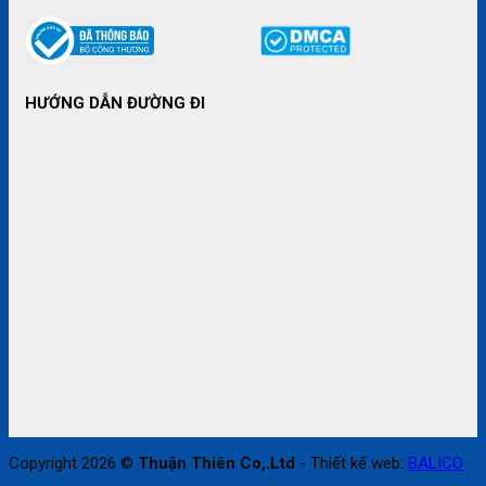
HƯỚNG DẪN ĐƯỜNG ĐI
Copyright 2026 ©
Thuận Thiên Co,.Ltd
- Thiết kế web:
BALICO