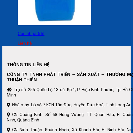
Can nhựa 5 lít
Liên hệ
THÔNG TIN LIÊN HỆ
CÔNG TY TNHH PHÁT TRIỂN – SẢN XUẤT – THƯƠNG MẠ
THUẬN THIÊN
Trụ sở: 255 Quốc Lộ 13 cũ, Kp.1, P. Hiệp Bình Phước, Tp. Hồ C
Minh
Nhà máy: Lô số 7 KCN Tân Đức, Huyện Đức Hoà, Tỉnh Long An
CN Quảng Bình: Số 68 Hùng Vương, TT. Quán Hàu, H. Quản
Ninh, Quảng Bình
CN Ninh Thuận: Khánh Nhơn, Xã Khánh Hải, H. Ninh Hải, Nin