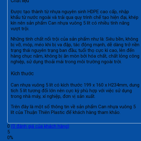
Chất liệu
Được tạo thành từ nhựa nguyên sinh HDPE cao cấp, nhập
khẩu từ nước ngoài và trải qua quy trình chế tạo hiện đại, khép
kín nên sản phẩm
Can nhựa vuông 5 lít có nhiều tính năng
vượt trội.
Những tính chất nổi trội của sản phẩm như là: Siêu bền, không
bị vỡ, móp, méo khi bị va đập, tác động mạnh, dễ dàng trở nền
trạng thái nguyên trạng ban đầu; tuổi thọ cực kì cao, lên đến
hàng chục năm, không bị ăn mòn bởi hóa chất, chất lỏng công
nghiệp, sử dụng thoải mái trong môi trường ngoài trời.
Kích thước
Can nhựa vuông 5 lít có kích thước 199 x 160 x H234mm, dung
tích 5 lít tương đối lớn nên cực kỳ phù hợp với việc sử dụng
trong nhà máy, xí nghiệp, đơn vị sản xuất.
Trên đây là một số thông tin về sản phẩm Can nhựa vuông 5
lít của Thuận Thiên Plastic để khách hàng tham khảo.
0
(
0
đánh giá của khách hàng)
5
0%