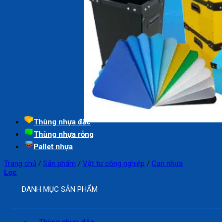
Thùng nhựa đặc
Thùng nhựa rỗng
Pallet nhựa
Trang chủ
/
Sản phẩm
/
Vật tư công nghiệp
/
Can nhựa
Lọc
DANH MỤC SẢN PHẨM