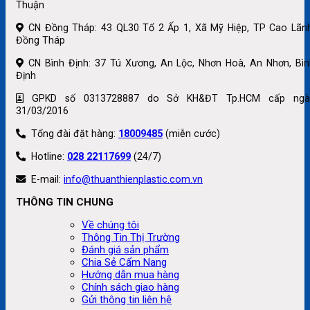
Thuận
CN Đồng Tháp: 43 QL30 Tổ 2 Ấp 1, Xã Mỹ Hiệp, TP Cao Lãnh
Đồng Tháp
CN Bình Định: 37 Tú Xương, An Lộc, Nhơn Hoà, An Nhơn, Bìn
Định
GPKD số 0313728887 do Sở KH&ĐT Tp.HCM cấp ngà
31/03/2016
Tổng đài đặt hàng:
18009485
(miễn cước)
Hotline:
028 22117699
(24/7)
E-mail:
info@thuanthienplastic.com.vn
THÔNG TIN CHUNG
Về chúng tôi
Thông Tin Thị Trường
Đánh giá sản phẩm
Chia Sẻ Cẩm Nang
Hướng dẫn mua hàng
Chính sách giao hàng
Gửi thông tin liên hệ