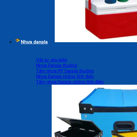
Nhựa danpla
Vật tư, phụ kiện
Nhựa Danpla thường
Tấm nhựa PP Danpla thường
Nhựa Danpla chống tĩnh điện
Tấm nhựa Danpla chống tĩnh điện