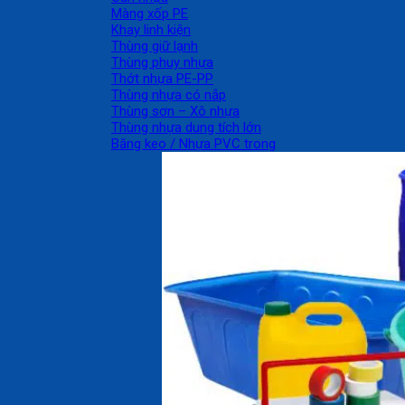
Màng xốp PE
Khay linh kiện
Thùng giữ lạnh
Thùng phuy nhựa
Thớt nhựa PE-PP
Thùng nhựa có nắp
Thùng sơn – Xô nhựa
Thùng nhựa dung tích lớn
Băng keo / Nhựa PVC trong