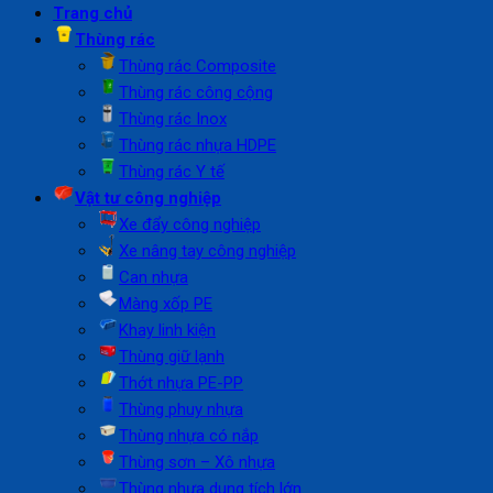
Trang chủ
Thùng rác
Thùng rác Composite
Thùng rác công cộng
Thùng rác Inox
Thùng rác nhựa HDPE
Thùng rác Y tế
Vật tư công nghiệp
Xe đẩy công nghiệp
Xe nâng tay công nghiệp
Can nhựa
Màng xốp PE
Khay linh kiện
Thùng giữ lạnh
Thớt nhựa PE-PP
Thùng phuy nhựa
Thùng nhựa có nắp
Thùng sơn – Xô nhựa
Thùng nhựa dung tích lớn