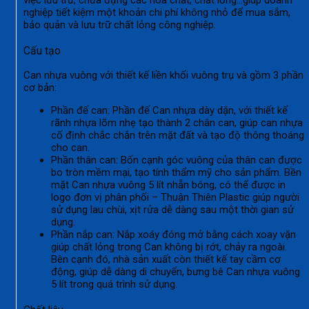
việc lưu trữ, chứa đựng các hóa chất, chất lỏng…giúp doanh
nghiệp tiết kiệm một khoản chi phí không nhỏ để mua sắm,
bảo quản và lưu trữ chất lỏng công nghiệp.
Cấu tạo
Can nhựa vuông với thiết kế liền khối vuông trụ và gồm 3 phần
cơ bản:
Phần đế can: Phần đế Can nhựa dày dặn, với thiết kế
rãnh nhựa lõm nhẹ tạo thành 2 chân can, giúp can nhựa
cố định chắc chắn trên mặt đất và tạo độ thông thoáng
cho can.
Phần thân can: Bốn cạnh góc vuông của thân can được
bo tròn mềm mại, tạo tính thẩm mỹ cho sản phẩm. Bền
mặt Can nhựa vuông 5 lít nhẵn bóng, có thể được in
logo đơn vị phân phối – Thuận Thiên Plastic giúp người
sử dụng lau chùi, xịt rửa dễ dàng sau một thời gian sử
dụng.
Phần nắp can: Nắp xoáy đóng mở bằng cách xoay vặn
giúp chất lỏng trong Can không bị rớt, chảy ra ngoài.
Bên cạnh đó, nhà sản xuất còn thiết kế tay cầm cơ
động, giúp dễ dàng di chuyển, bưng bê Can nhựa vuông
5 lít trong quá trình sử dụng.