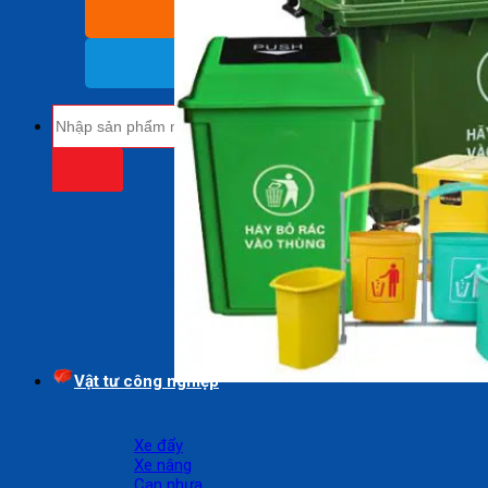
BÁO GIÁ SỈ
(Nhận báo giá sỉ)
18009485
(Miễn cước cuộc gọi)
Tìm
kiếm:
Vật tư công nghiệp
Xe đẩy
Xe nâng
Can nhựa