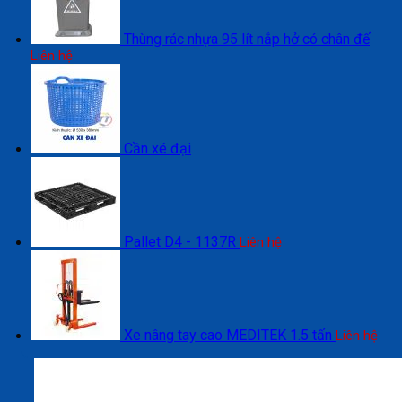
Thùng rác nhựa 95 lít nắp hở có chân đế
Liên hệ
Cần xé đại
Pallet D4 - 1137R
Liên hệ
Xe nâng tay cao MEDITEK 1.5 tấn
Liên hệ