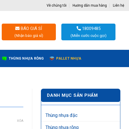
Về chúng tôi
Hướng dẫn mua hàng
Liên hệ
BÁO GIÁ SỈ
18009485
(Nhận báo giá sỉ)
(Miễn cước cuộc gọi)
THÙNG NHỰA RỖNG
PALLET NHỰA
DANH MỤC SẢN PHẨM
Thùng nhựa đặc
XÓA
Thùng nhựa rỗng