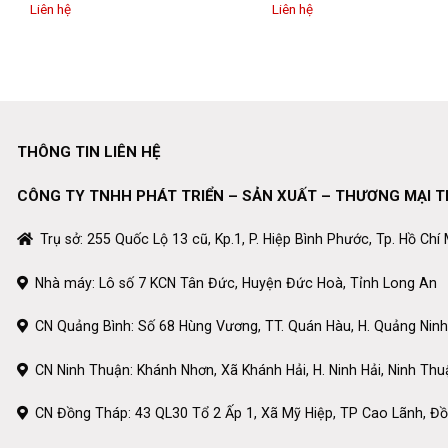
Liên hệ
Liên hệ
THÔNG TIN LIÊN HỆ
CÔNG TY TNHH PHÁT TRIỂN – SẢN XUẤT – THƯƠNG MẠI 
Trụ sở: 255 Quốc Lộ 13 cũ, Kp.1, P. Hiệp Bình Phước, Tp. Hồ Chí
Nhà máy: Lô số 7 KCN Tân Đức, Huyện Đức Hoà, Tỉnh Long An
CN Quảng Bình: Số 68 Hùng Vương, TT. Quán Hàu, H. Quảng Ninh
CN Ninh Thuận: Khánh Nhơn, Xã Khánh Hải, H. Ninh Hải, Ninh Thu
CN Đồng Tháp: 43 QL30 Tổ 2 Ấp 1, Xã Mỹ Hiệp, TP Cao Lãnh, Đ