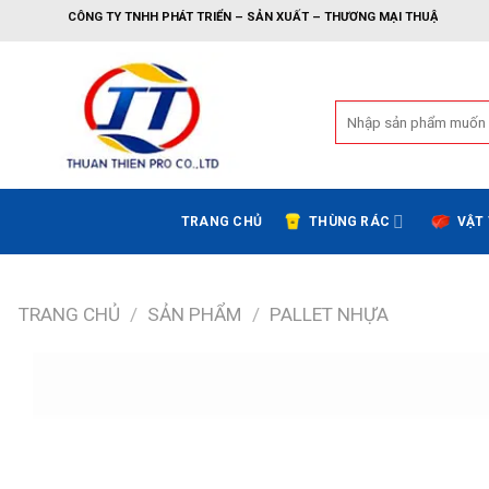
Bỏ
CÔNG TY TNHH PHÁT TRIỂN – SẢN XUẤT – THƯƠNG MẠI THUẬN THIÊN
qua
nội
dung
Tìm
kiếm:
TRANG CHỦ
THÙNG RÁC
VẬT
TRANG CHỦ
/
SẢN PHẨM
/
PALLET NHỰA