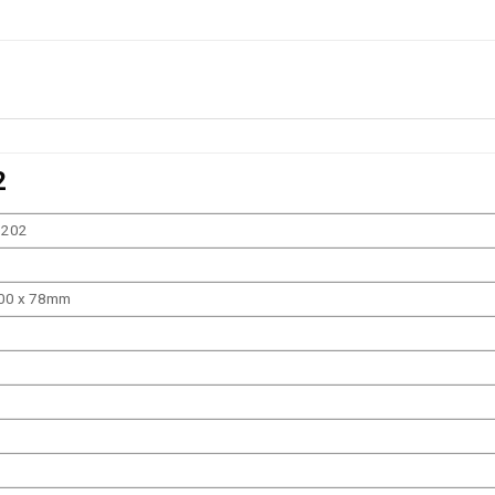
2
1202
00 x 78
mm