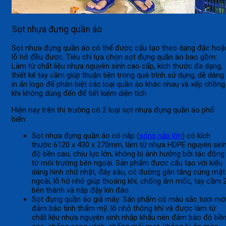
Sọt nhựa đựng quần áo
Sọt nhựa đựng quần áo có thể được cấu tạo theo dạng đặc hoặ
lỗ hở đều được. Tiêu chí lựa chọn sọt đựng quần áo bao gồm:
Làm từ chất liệu nhựa nguyên sinh cao cấp, kích thước đa dạng,
thiết kế tay cầm giúp thuận tiện trong quá trình sử dụng, dễ dàng
in ấn logo để phân biệt các loại quần áo khác nhau và xếp chồng
khi không dùng đến để tiết kiệm diện tích.
Hiện nay trên thị trường có 2 loại sọt nhựa đựng quần áo phổ
biến:
Sọt nhựa đựng quần áo có nắp (
sóng nắp lớn
) có kích
thước 6120 x 430 x 270mm, làm từ nhựa HDPE nguyên sinh
độ bền cao, chịu lực lớn, không bị ảnh hưởng bởi tác động
từ môi trường bên ngoài. Sản phẩm được cấu tạo với kiểu
dáng hình chữ nhật, đáy sâu, có đường gân tăng cứng mặt
ngoài, lỗ hở nhỏ giúp thoáng khí, chống ẩm mốc, tay cầm 
bên thành và nắp đậy kín đáo.
Sọt đựng quần áo giả mây: Sản phẩm có màu sắc tươi mới
đảm bảo tính thẩm mỹ, lỗ nhỏ thông khí và được làm từ
chất liệu nhựa nguyên sinh nhập khẩu nên đảm bảo độ bề