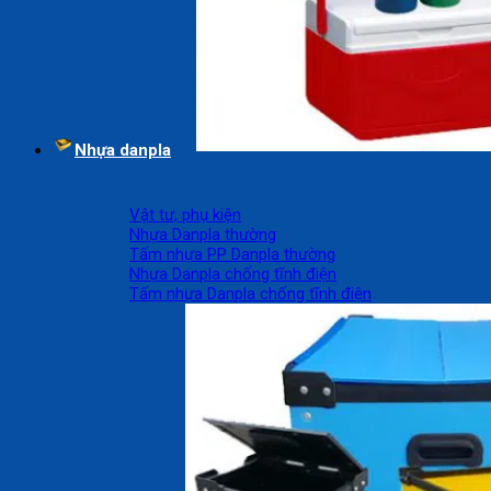
Nhựa danpla
Vật tư, phụ kiện
Nhựa Danpla thường
Tấm nhựa PP Danpla thường
Nhựa Danpla chống tĩnh điện
Tấm nhựa Danpla chống tĩnh điện