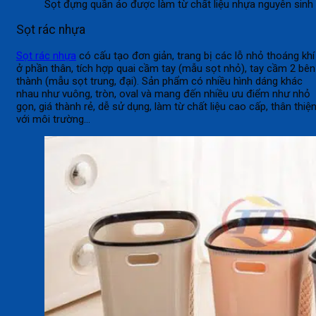
Sọt đựng quần áo được làm từ chất liệu nhựa nguyên sinh
Sọt rác nhựa
Sọt rác nhựa
có cấu tạo đơn giản, trang bị các lỗ nhỏ thoáng khí
ở phần thân, tích hợp quai cầm tay (mẫu sọt nhỏ), tay cầm 2 bên
thành (mẫu sọt trung, đại). Sản phẩm có nhiều hình dáng khác
nhau như vuông, tròn, oval và mang đến nhiều ưu điểm như nhỏ
gọn, giá thành rẻ, dễ sử dụng, làm từ chất liệu cao cấp, thân thiệ
với môi trường…