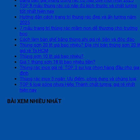
TOP 8 mẫu thùng rác có nắp đủ kích thước và chất lượng
tốt nhất hiện nay
Hướng dẫn cách trang trí thùng rác đẹp và ấn tượng năm
2025
7 mẫu trang trí thùng rác mầm non dễ thương cho trường
học
Cách làm bàn ghế bằng thùng phi giá rẻ, bền và độc đáo
Thùng sơn 20 lít giá bao nhiêu? Địa chỉ bán thùng sơn 20 lí
giá rẻ Tp.HCM
Thùng sơn 10 lít giá bao nhiêu?
Giá 1 thùng sơn 18 lít bao nhiêu tiền?
Thùng rác inox giá rẻ: TOP 3 sự lựa chọn hàng đầu cho gia
đình
Thùng rác inox 3 ngăn: Ưu điểm, công dụng và chủng loại
TOP 6 loại sóng nhựa Hiệp Thành chất lượng, giá rẻ nhất
hiện nay
BÀI XEM NHIỀU NHẤT