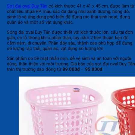
Sọt đại oval Duy Tân
có kích thước 41 x 41 x 45 cm, được làm từ
chất liệu nhựa PP, màu sắc đa dạng như xanh dương, hồng đỏ,
xanh lá và ứng dụng phổ biến để đựng rác thải sinh hoạt, đựng
quần áo và một số vật dụng khác.
Sóng đại oval Duy Tân được thiết với kích thước lớn, cấu tại đơn
giản, có lỗ thông khí ở phần thân, tay cầm 2 bên thuận tiện để
cầm nắm, di chuyển. Phần đáy sâu, thành cao phù hợp để đựng
số lượng rác thải, quần áo, vật dụng số lượng lớn.
Sản phẩm có bề mặt nhẵn mịn, dễ vệ sinh và an toàn với người
dùng, thân thiện với môi trường. Giá bán của sọt đại oval Duy Tân
trên thị trường dao động từ
89.000đ
–
95.000đ
.