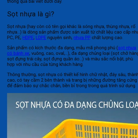
thông qua bài viết dưới đây.
Sọt nhựa là gì?
Sọt nhựa (hay còn có tên gọi khác là sóng nhựa, thùng nhựa, rổ
nhựa…) là dòng sản phẩm được sản xuất từ chất liệu cao cấp nh
PC, PE,
HDPE
,
LDPE
nguyên sinh,
nhựa PP
chất lượng cao.
Sản phẩm có kích thước đa dạng, mẫu mã phong phú (
sọt nhựa
có bánh xe
, vuông, cao, oval,…), đa dạng chủng loại (sọt chở hàn
sọt đựng trái cây, sọt đựng quần áo…) và màu sắc nổi bật, phù
hợp với nhu cầu của từng khách hàng.
Thông thường, sọt nhựa có thiết kế hình chữ nhật, đáy sâu, thàn
cao, có tay cầm 2 bên thành và trang bị những đường tăng cứng
để đảm bảo sự chắc chắn, bền bỉ trong trong quá trình sử dụng.