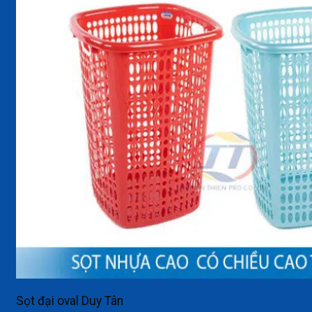
Sọt đại oval Duy Tân