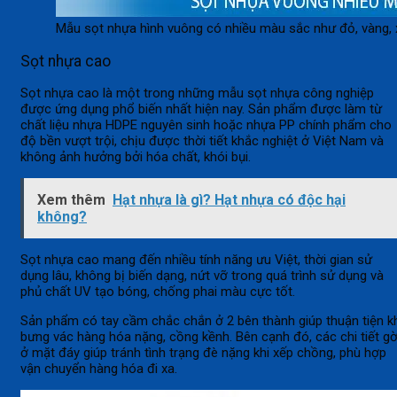
Mẫu sọt nhựa hình vuông có nhiều màu sắc như đỏ, vàng, 
Sọt nhựa cao
Sọt nhựa cao là một trong những mẫu sọt nhựa công nghiệp
được ứng dụng phổ biến nhất hiện nay. Sản phẩm được làm từ
chất liệu nhựa HDPE nguyên sinh hoặc nhựa PP chính phẩm cho
độ bền vượt trội, chịu được thời tiết khắc nghiệt ở Việt Nam và
không ảnh hưởng bởi hóa chất, khói bụi.
Xem thêm
Hạt nhựa là gì? Hạt nhựa có độc hại
không?
Sọt nhựa cao mang đến nhiều tính năng ưu Việt, thời gian sử
dụng lâu, không bị biến dạng, nứt vỡ trong quá trình sử dụng và
phủ chất UV tạo bóng, chống phai màu cực tốt.
Sản phẩm có tay cầm chắc chắn ở 2 bên thành giúp thuận tiện k
bưng vác hàng hóa nặng, cồng kềnh. Bên cạnh đó, các chi tiết g
ở mặt đáy giúp tránh tình trạng đè nặng khi xếp chồng, phù hợp
vận chuyển hàng hóa đi xa.