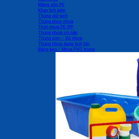
Màng xốp PE
Khay linh kiện
Thùng giữ lạnh
Thùng phuy nhựa
Thớt nhựa PE-PP
Thùng nhựa có nắp
Thùng sơn – Xô nhựa
Thùng nhựa dung tích lớn
Băng keo / Nhựa PVC trong