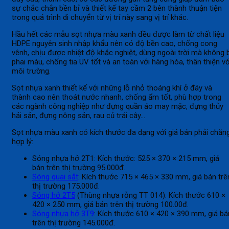
sự chắc chắn bền bỉ và thiết kế tay cầm 2 bên thành thuận tiện
trong quá trình di chuyển từ vị trí này sang vị trí khác.
Hầu hết các mẫu sọt nhựa màu xanh đều được làm từ chất liệu
HDPE nguyên sinh nhập khẩu nên có độ bền cao, chống cong
vênh, chịu được nhiệt độ khắc nghiệt, dùng ngoài trời mà không 
phai màu, chống tia UV tốt và an toàn với hàng hóa, thân thiện vớ
môi trường.
Sọt nhựa xanh thiết kế với những lỗ nhỏ thoáng khí ở đáy và
thành cao nên thoát nước nhanh, chống ẩm tốt, phù hợp trong
các ngành công nghiệp như đựng quần áo may mặc, đựng thủy
hải sản, đựng nông sản, rau củ trái cây…
Sọt nhựa màu xanh có kích thước đa dạng với giá bán phải chăn
hợp lý:
Sóng nhựa hở 2T1: Kích thước: 525 × 370 × 215 mm, giá
bán trên thị trường 95.000đ.
Sóng quai sắt
: Kích thước 715 × 465 × 330 mm, giá bán trê
thị trường 175.000đ.
Sóng hở 2T5
(Thùng nhựa rỗng TT 014): Kích thước 610 ×
420 × 250 mm, giá bán trên thị trường 100.00đ.
Sóng nhựa hở 3T9
: Kích thước 610 × 420 × 390 mm, giá bá
trên thị trường 145.000đ.