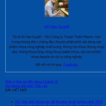
Võ Văn Quyết
Tôi là Võ Văn Quyết – CEO Công ty Thuận Thiên Plastic: một
trong những đơn vị hàng đầu chuyên phân phối các dòng sản
phẩm nhựa công nghiệp chất lượng: thùng rác nhựa, thùng nhựa
đặc, thùng nhựa rỗng, sóng nhựa, pallet nhựa, các sản phẩm
nhựa danpla và vật tư công nghiệp.
Kết nối với tôi qua:
Facebook
Đơn vị bán xe đẩy hàng 2 bánh cũ
Giá thùng giữ lạnh Thái Lan
BÀI VIẾT MỚI
101 hình ảnh thùng rác dễ thương và ấn tượng nhất 2025
Bảng báo giá thùng đựng rác có nắp đậy mới nhất 2025