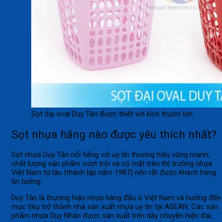
Sọt đại oval Duy Tân được thiết với kích thước lớn
Sọt nhựa hãng nào được yêu thích nhất?
Sọt nhựa Duy Tân nổi tiếng với uy tín thương hiệu vững mạnh,
chất lượng sản phẩm vượt trội và có mặt trên thị trường nhựa
Việt Nam từ lâu (thành lập năm 1987) nên rất được khách hàng
tin tưởng.
Duy Tân là thương hiệu nhựa hàng đầu ở Việt Nam và hướng đến
mục tiêu trở thành nhà sản xuất nhựa uy tín tại ASEAN. Các sản
phẩm nhựa Duy Nhân được sản xuất trên dây chuyền hiện đại,