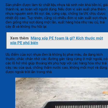
Sản phẩm được làm từ chất liệu nhựa tái sinh nên khá bền bỉ, giá
thành rẻ, an toàn với người dùng. Nếu đơn vị sản xuất pha thêm
nhựa nguyên sinh thì sọt dai, cứng cáp, chống tia UV, chịu được
nhiệt độ cao. Tuy nhiên, cũng có nhiều đơn vị sản xuất sọt nhựa
đen giống như sọt dùng một lần, xuất hàng hóa như rau củ, trái
cây đi và không thu hồi lại.
Xem thêm
Màng xốp PE foam là gì? Kích thước mút
xốp PE phổ biến
Ưu điểm của sọt nhựa đen là không bị phai màu, da dạng kích
thước, chắc chắn nhờ các đường gân tăng cứng ở mặt ngoài, có
các lỗ hở nhỏ giúp thoáng khí phù hợp với các hàng hóa như trái
cây, rau của quả, chống thấm nước cao, không mối mọt và dùng
được ngoài trời lẫn trong nhà.