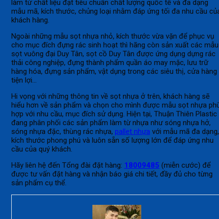
làm từ chất liệu đạt tiêu chuẩn chất lượng quốc tế và đa dạng
mẫu mã, kích thước, chủng loại nhằm đáp ứng tối đa nhu cầu củ
khách hàng.
Ngoài những mẫu sọt nhựa nhỏ, kích thước vừa vặn để phục vụ
cho mục đích đựng rác sinh hoạt thì hãng còn sản xuất các mẫu
sọt vuông đại Duy Tân, sọt cồ Duy Tân được ứng dụng dựng rác
thải công nghiệp, đựng thành phẩm quần áo may mặc, lưu trữ
hàng hóa, đựng sản phẩm, vật dụng trong các siêu thị, cửa hàng
tiện lợi…
Hi vọng với những thông tin về sọt nhựa ở trên, khách hàng sẽ
hiểu hơn về sản phẩm và chọn cho mình được mẫu sọt nhựa ph
hợp với nhu cầu, mục đích sử dụng. Hiện tại, Thuận Thiên Plastic
đang phân phối các sản phẩm làm từ nhựa như sóng nhựa hở,
sóng nhựa đặc, thùng rác nhựa,
pallet nhựa
với mẫu mã đa dạng,
kích thước phong phú và luôn sẵn số lượng lớn để đáp ứng nhu
cầu của quý khách.
Hãy liên hệ đến Tổng đài đặt hàng:
18009485
(miễn cước) để
được tư vấn đặt hàng và nhận báo giá chi tiết, đầy đủ cho từng
sản phẩm cụ thể.