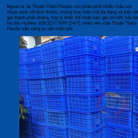
Ngoài ra, tại Thuận Thiên Plastic còn phân phối nhiều mẫu sọt
nhựa xanh với kích thước, chủng loại, mẫu mã đa dạng và bán vớ
giá thành phải chăng, hợp lý nhất. Để nhận báo giá chi tiết, hãy liê
hệ đến Hotline: 028 22117699 (24/7), nhân viên của Thuận Thiên
Plastic sẵn sàng tư vấn miễn phí.