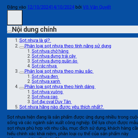
Đăng vào
12/10/2024
14/10/2024
bởi
Võ Văn Quyết
Nội dung chính
Sọt nhựa là gì?
Phân loại sọt nhựa theo tính năng sử dụng
Sọt nhựa chở hàng
Sọt nhựa đựng trái cây
Sọt nhựa đựng quần áo
Sọt rác nhựa
Phân loại sọt nhựa theo màu sắc
Sọt nhựa đen
Sọt nhựa xanh
Phân loại sọt nhựa theo hình dáng
Sọt nhựa vuông
Sọt nhựa cao
Sọt đại oval Duy Tân
Sọt nhựa hãng nào được yêu thích nhất?
Sọt nhựa hiện đang là sản phẩm được ứng dụng nhiều trong cuộ
sống và các ngành sản xuất công nghiệp. Để lựa chọn được mẫ
sọt nhựa phù hợp với nhu cầu, mục đích sử dụng, khách hàng cầ
hiểu chính xác khái niệm, phân loại cụ thể của sản phẩm này