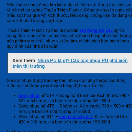
Nếu khách hàng đang tìm kiếm địa chỉ bán sọt đựng trái cây giá
rẻ có thể tin tưởng Thuận Thiên Plastic. Công ty chuyên cung cấ
mẫu sọt hoa qua với kích thước, kiểu dáng, chủng loại đa dạng v
cam kết chất lượng vượt trội.
Thuận Thiên Plastic tự hào là nơi bán
sọt đựng trái cây
uy tín
hàng đầu, mang đến sự hài lòng cho khách hàng nhờ chất lượng
sản phẩm vượt trội, phục vụ tận tâm, chính sách bảo hành theo
quy định của nhà sản xuất.
Xem thêm
Nhựa PU là gì? Các loại nhựa PU phổ biến
trên thị trường
Giá sọt nhựa đựng trái cây bao nhiêu còn phụ thuộc vào từng
mẫu mã, số lượng mà khách hàng đặt mua. Cụ thể:
Sóng nhựa
hở 5T4 – Sóng hở 8 bánh xe: Kích thước 840 ×
622 × 547 mm, giá bán trên thị trường 650.000đ.
Sóng nhựa hở 4T5 – 5 bánh xe: Kích thước 780 × 500 × 43
mm, giá bán trên thị trường 375.000đ.
Sóng nhựa hở 3T1 –
sóng trái cây 3T1
: Kích thước 610 ×
420 × 310 mm, giá bán trên thị trường 155.000đ.
Giá bán ở trên chỉ mang tính chất tham khảo, để nhận báo giá ch