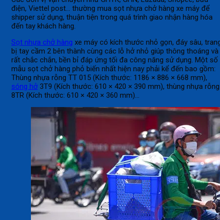
điện, Viettel post… thường mua sọt nhựa chở hàng xe máy để
shipper sử dụng, thuận tiện trong quá trình giao nhận hàng hóa
đến tay khách hàng.
Sọt nhựa chở hàng
xe máy có kích thước nhỏ gọn, đáy sâu, tran
bị tay cầm 2 bên thành cùng các lỗ hở nhỏ giúp thông thoáng và
rất chắc chắn, bền bỉ đáp ứng tối đa công năng sử dụng. Một số
mẫu sọt chở hàng phỏ biến nhất hiện nay phải kể đến bao gồm:
Thùng nhựa rỗng TT 015 (Kích thước: 1186 × 886 × 668 mm),
sóng hở
3T9 (Kích thước: 610 × 420 × 390 mm), thùng nhựa rỗng
8TR (Kích thước: 610 × 420 × 360 mm)…