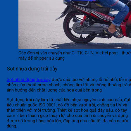
Các đơn vị vận chuyển như GHTK, GHN, Viettel post… thư
máy để shipper sử dụng
Sọt nhựa đựng trái cây
Sọt nhựa đựng trái cây
được cấu tạo với những lỗ hở nhỏ, bề mặ
nhẵn giúp thoát nước nhanh, chống ẩm tốt và thông thoáng trán
ảnh hưởng đến chất lượng của hoa quả bên trong.
Sọt đựng trái cây làm từ chất liệu nhựa nguyên sinh cao cấp, đạt
tiêu chuẩn quốc ISO 9001, có độ bền vượt trội, chống tia UV và
thân thiện với môi trường. Thiết kế sọt hoa quả đáy sâu, có tay
cầm 2 bên thành giúp thuận lợi cho quá trình di chuyển và đựng
được số lượng hàng hóa lớn, đáp ứng nhu cầu tối đa của người
dùng.