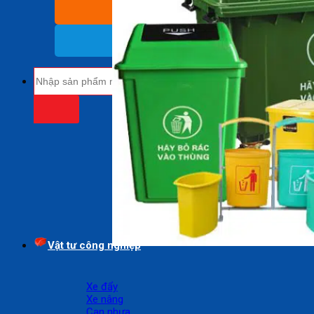
BÁO GIÁ SỈ
(Nhận báo giá sỉ)
18009485
(Miễn cước cuộc gọi)
Tìm
kiếm:
Vật tư công nghiệp
Xe đẩy
Xe nâng
Can nhựa