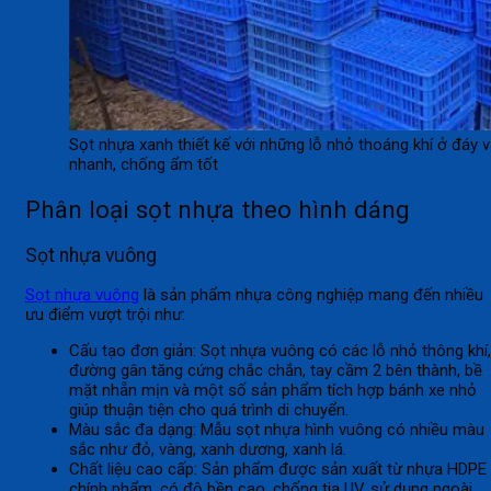
Sọt nhựa xanh thiết kế với những lỗ nhỏ thoáng khí ở đáy 
nhanh, chống ẩm tốt
Phân loại sọt nhựa theo hình dáng
Sọt nhựa vuông
Sọt nhựa vuông
là sản phẩm nhựa công nghiệp mang đến nhiều
ưu điểm vượt trội như:
Cấu tạo đơn giản: Sọt nhựa vuông có các lỗ nhỏ thông khí,
đường gân tăng cứng chắc chắn, tay cầm 2 bên thành, bề
mặt nhẵn mịn và một số sản phẩm tích hợp bánh xe nhỏ
giúp thuận tiện cho quá trình di chuyển.
Màu sắc đa dạng: Mẫu sọt nhựa hình vuông có nhiều màu
sắc như đỏ, vàng, xanh dương, xanh lá.
Chất liệu cao cấp: Sản phẩm được sản xuất từ nhựa HDPE
chính phẩm, có độ bền cao, chống tia UV, sử dụng ngoài