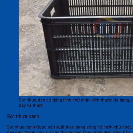
Sọt nhựa đen có
dáng hình chữ nhật, kích thước đa dạng, 
đáy và thành
Sọt nhựa xanh
Sọt nhựa xanh được sản xuất theo dạng sóng hở, hình chữ nhật,
đáy sâu, thành cao, có các đường gân tăng cứng giúp đảm bảo