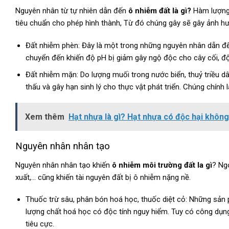
Nguyên nhân từ tự nhiên dẫn đến
ô nhiễm đất là gì?
Hàm lượng 
tiêu chuẩn cho phép hình thành, Từ đó chúng gây sẽ gây ảnh h
Đất nhiễm phèn: Đây là một trong những nguyên nhân dẫn đế
chuyển đến khiến độ pH bị giảm gây ngộ độc cho cây cối, độn
Đất nhiễm mặn: Do lượng muối trong nước biển, thuỷ triều d
thấu và gây hạn sinh lý cho thực vật phát triển. Chúng chính 
Xem thêm
Hạt nhựa là gì? Hạt nhựa có độc hại khôn
Nguyên nhân nhân tạo
Nguyên nhân nhân tạo khiến
ô nhiễm môi trường đất la gì
? Ng
xuất,… cũng khiến tài nguyên đất bị ô nhiễm nặng nề.
Thuốc trừ sâu, phân bón hoá học, thuốc diệt cỏ: Những sản
lượng chất hoá học có độc tính nguy hiểm. Tuy có công dụn
tiêu cực.