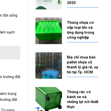
2025
ến đời sống
Thùng nhựa có
nắp loại lớn và
 làm sạch
ứng dụng trong
công nghiệp
Địa chỉ mua bán
pallet nhựa cũ
thanh lý giá rẻ, uy
tín tại Tp. HCM
ôi trường đất
Thùng rác có
hiêm trọng
bánh xe và
trường đất.
những lợi ích thiết
thực
. Từ nông