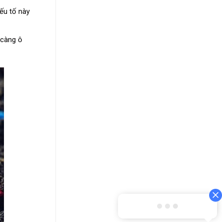
ếu tố này
 càng ô