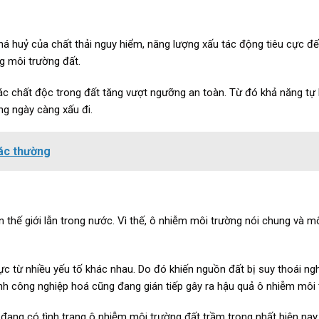
há huỷ của chất thải nguy hiểm, năng lượng xấu tác động tiêu cực đ
ng môi trường đất.
c chất độc trong đất tăng vượt ngưỡng an toàn. Từ đó khả năng tự
ng ngày càng xấu đi.
rác thường
n thế giới lẫn trong nước. Vì thế, ô nhiễm môi trường nói chung và m
ực từ nhiều yếu tố khác nhau. Do đó khiến nguồn đất bị suy thoái ng
ình công nghiệp hoá cũng đang gián tiếp gây ra hậu quả ô nhiễm môi 
a đang có tình trạng ô nhiễm môi trường đất trầm trọng nhất hiện nay