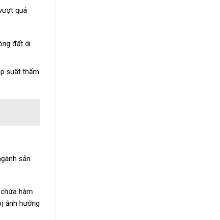
 vượt quá
ng đất di
áp suất thẩm
 ngành sản
g chứa hàm
bị ảnh hưởng