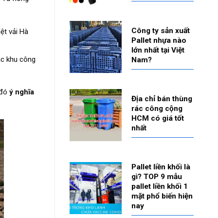
Công ty sản xuất
ệt vải Hà
Pallet nhựa nào
lớn nhất tại Việt
ác khu công
Nam?
 đó
ý nghĩa
Địa chỉ bán thùng
rác công cộng
HCM có giá tốt
nhất
Pallet liền khối là
gì? TOP 9 mẫu
pallet liền khối 1
mặt phổ biến hiện
nay