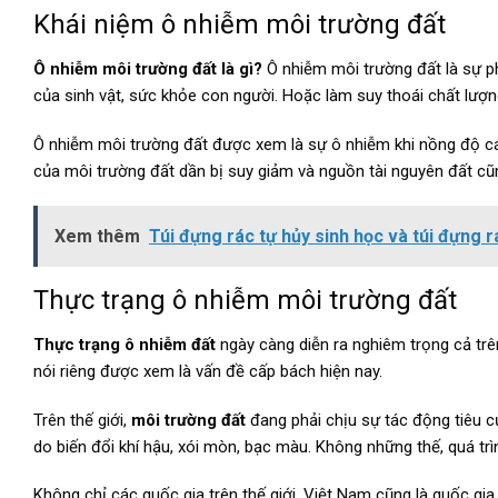
Khái niệm ô nhiễm môi trường đất
Ô nhiễm môi trường đất là gì?
Ô nhiễm môi trường đất là sự p
của sinh vật, sức khỏe con người. Hoặc làm suy thoái chất lượ
Ô nhiễm môi trường đất được xem là sự ô nhiễm khi nồng độ cá
của môi trường đất dần bị suy giảm và nguồn tài nguyên đất cũ
Xem thêm
Túi đựng rác tự hủy sinh học và túi đựng 
Thực trạng ô nhiễm môi trường đất
Thực trạng ô nhiễm đất
ngày càng diễn ra nghiêm trọng cả trê
nói riêng được xem là vấn đề cấp bách hiện nay.
Trên thế giới,
môi trường đất
đang phải chịu sự tác động tiêu c
do biến đổi khí hậu, xói mòn, bạc màu. Không những thế, quá tr
Không chỉ các quốc gia trên thế giới, Việt Nam cũng là quốc gi