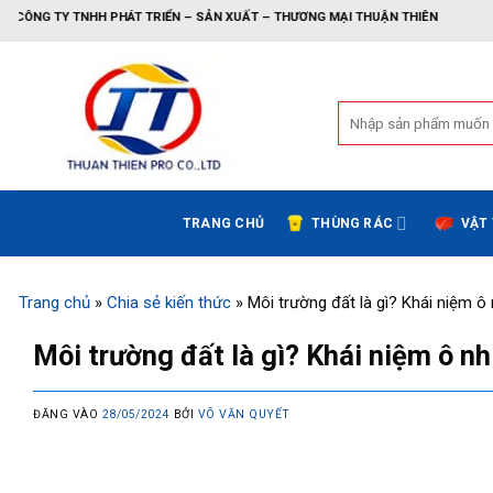
Bỏ
PHÁT TRIỂN – SẢN XUẤT – THƯƠNG MẠI THUẬN THIÊN
qua
nội
dung
Tìm
kiếm:
TRANG CHỦ
THÙNG RÁC
VẬT
Trang chủ
»
Chia sẻ kiến thức
»
Môi trường đất là gì? Khái niệm ô
Môi trường đất là gì? Khái niệm ô n
ĐĂNG VÀO
28/05/2024
BỞI
VÕ VĂN QUYẾT