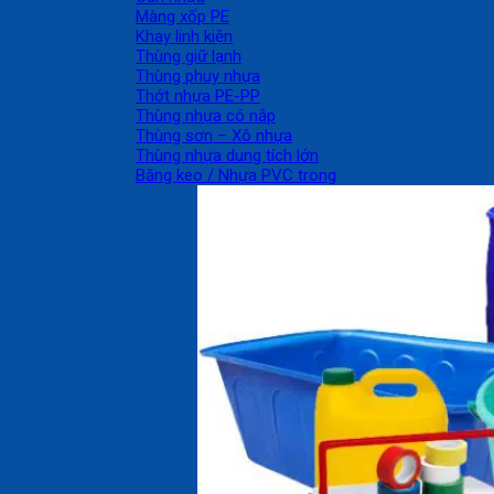
Màng xốp PE
Khay linh kiện
Thùng giữ lạnh
Thùng phuy nhựa
Thớt nhựa PE-PP
Thùng nhựa có nắp
Thùng sơn – Xô nhựa
Thùng nhựa dung tích lớn
Băng keo / Nhựa PVC trong