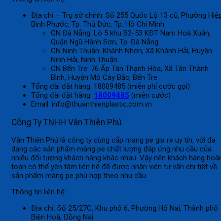
Địa chỉ – Trụ sở chính: Số 255 Quốc Lộ 13 cũ, Phường Hiệ
Bình Phước, Tp. Thủ Đức, Tp. Hồ Chí Minh
CN Đà Nẵng: Lô 5 khu B2-53 KĐT Nam Hoà Xuân,
Quận Ngũ Hành Sơn, Tp. Đà Nẵng
CN Ninh Thuận: Khánh Nhơn, Xã Khánh Hải, Huyện
Ninh Hải, Ninh Thuận
CN Bến Tre: 76 Ấp Tân Thạnh Hóa, Xã Tân Thành
Bình, Huyện Mỏ Cày Bắc, Bến Tre
Tổng đài đặt hàng: 18009485 (miễn phí cước gọi)
Tổng đài đặt hàng:
18009485
(miễn cước)
Email: info@thuanthienplastic.com.vn
Công Ty TNHH Vân Thiên Phú
Vân Thiên Phú là công ty cùng cấp mang pe gia re uy tín, với đa
dạng các sản phẩm màng pe chất lượng đáp ứng nhu cầu của
nhiều đối tượng khách hàng khác nhau. Vậy nên khách hàng hoà
toàn có thể yên tâm liên hệ để được nhân viên tư vấn chi tiết về
sản phẩm màng pe phù hợp theo nhu cầu.
Thông tin liên hệ:
Địa chỉ: Số 25/27C, Khu phố 6, Phường Hố Nai, Thành phố
Biên Hoà, Đồng Nai