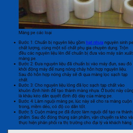
Màng pe các loại
Bước 1: Chuẩn bị nguyên liệu gồm
hạt nhựa
nguyên sinh p
chất lượng, cùng một số chất phụ gia chuyên dụng. Trộn
đều các nguyên liệu lên để chuẩn bị đưa vào máy sản xuất
màng pe.
Bước 2: Đưa nguyên liệu đã chuẩn bị vào máy đun, sau đó
khởi động máy để nung nóng chảy hỗn hợp nguyên liệu.
Sau đó hỗn hợp nóng chảy sẽ đi qua màng lọc sạch tạp
chất.
Bước 3: Cho nguyên liệu lỏng đã lọc sạch tạp chất vào
khuôn định hình để tạo thành màng nhựa. Ở bước này cũn
là khâu kéo dãn quyết định độ dày của màng pe.
Bước 4: Làm nguội màng pe, lúc này sẽ cho ra màng cuộn
trong, mềm dẻo, có độ co dãn tốt.
Bước 5: Cuộn màng pe đã được làm nguội để tạo ra thành
phẩm. Sau đó đóng thùng sản phẩm, vận chuyển ra kho và
thực hiện phân phối ra thị trường cho đại lý và khách hàng.