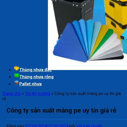
Thùng nhựa đặc
Thùng nhựa rỗng
Pallet nhựa
Trang chủ
»
Tin thị trường
»
Công ty sản xuất màng pe uy tín giá
rẻ
Công ty sản xuất màng pe uy tín giá rẻ
Đăng vào
07/10/2024
17/10/2024
bởi
Võ Văn Quyết