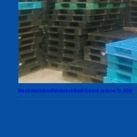
Địa chỉ mua bán pallet nhựa cũ thanh lý giá rẻ, uy tín tại Tp. HCM