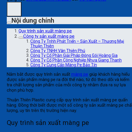
Nội dung chính
Quy trình sản xuất màng pe
Công ty sản xuất màng pe
Công Ty Tnhh Phát Triển – Sản Xuất – Thương Mại
Thuận Thiên
Công Ty TNHH Vân Thiên Phú
Công Ty Cổ Phần Giải Pháp Đóng Gói Hoàng Gia
Công Ty Cổ Phần Công Nghiệp Nhựa Giang Thanh
Công Ty Cung Cấp Màng Pe Bảo Tín
Nắm bắt được quy trình sản xuất
màng pe
giúp khách hàng hiểu
được sản phẩm màng pe ra đời thế nào, từ đó theo dõi và kiểm
tra chất lượng sản phẩm của mỗi công ty nhằm đưa ra sự lựa
chọn phù hợp.
Thuận Thiên Plastic cung cấp quy trình sản xuất màng pe quấn
hàng. Đồng thời biết được một số công ty sản xuất màng pe chấ
lượng, uy tín trên thị trường hiện nay.
Quy trình sản xuất màng pe