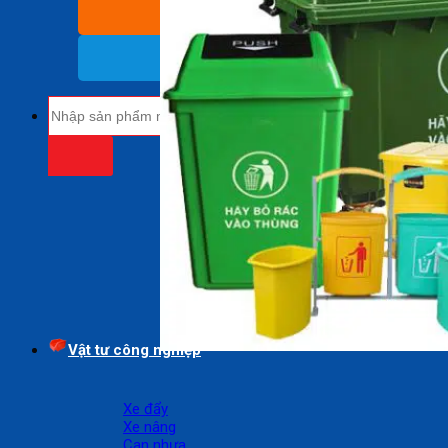
BÁO GIÁ SỈ
(Nhận báo giá sỉ)
18009485
(Miễn cước cuộc gọi)
Tìm
kiếm:
Vật tư công nghiệp
Xe đẩy
Xe nâng
Can nhựa