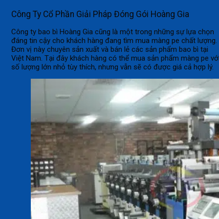
Công Ty Cổ Phần Giải Pháp Đóng Gói Hoàng Gia
Công ty bao bì Hoàng Gia cũng là một trong những sự lựa chọn
đáng tin cậy cho khách hàng đang tìm mua màng pe chất lượng.
Đơn vị này chuyên sản xuất và bán lẻ các sản phẩm bao bì tại
Việt Nam. Tại đây khách hàng có thể mua sản phẩm màng pe vớ
số lượng lớn nhỏ tùy thích, nhưng vẫn sẽ có được giá cả hợp lý.