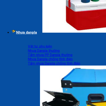
Nhựa danpla
Vật tư, phụ kiện
Nhựa Danpla thường
Tấm nhựa PP Danpla thường
Nhựa Danpla chống tĩnh điện
Tấm nhựa Danpla chống tĩnh điện