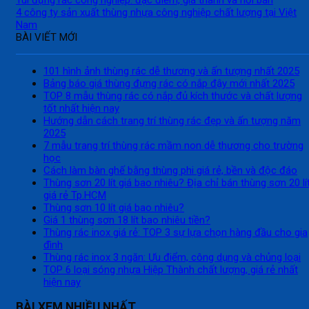
4 công ty sản xuất thùng nhựa công nghiệp chất lượng tại Việt
Nam
BÀI VIẾT MỚI
101 hình ảnh thùng rác dễ thương và ấn tượng nhất 2025
Bảng báo giá thùng đựng rác có nắp đậy mới nhất 2025
TOP 8 mẫu thùng rác có nắp đủ kích thước và chất lượng
tốt nhất hiện nay
Hướng dẫn cách trang trí thùng rác đẹp và ấn tượng năm
2025
7 mẫu trang trí thùng rác mầm non dễ thương cho trường
học
Cách làm bàn ghế bằng thùng phi giá rẻ, bền và độc đáo
Thùng sơn 20 lít giá bao nhiêu? Địa chỉ bán thùng sơn 20 lí
giá rẻ Tp.HCM
Thùng sơn 10 lít giá bao nhiêu?
Giá 1 thùng sơn 18 lít bao nhiêu tiền?
Thùng rác inox giá rẻ: TOP 3 sự lựa chọn hàng đầu cho gia
đình
Thùng rác inox 3 ngăn: Ưu điểm, công dụng và chủng loại
TOP 6 loại sóng nhựa Hiệp Thành chất lượng, giá rẻ nhất
hiện nay
BÀI XEM NHIỀU NHẤT