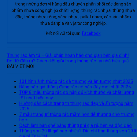
trong những đơn vị hàng đầu chuyên phân phối các dòng sản
phẩm nhựa công nghiệp chất lượng: thùng rác nhựa, thùng nhựa
đặc, thùng nhựa rỗng, sóng nhựa, pallet nhựa, các sản phẩm
nhựa danpla và vật tư công nghiệp.
Kết nối với tôi qua:
Facebook
Thùng rác âm tủ – Giải pháp hoàn hảo cho gian bếp gia đình!
Dòi từ đâu ra? Cách diệt giòi trong thùng rác tại nhà hiệu quả
BÀI VIẾT MỚI
101 hình ảnh thùng rác dễ thương và ấn tượng nhất 2025
Bảng báo giá thùng đựng rác có nắp đậy mới nhất 2025
TOP 8 mẫu thùng rác có nắp đủ kích thước và chất lượng
tốt nhất hiện nay
Hướng dẫn cách trang trí thùng rác đẹp và ấn tượng năm
2025
7 mẫu trang trí thùng rác mầm non dễ thương cho trường
học
Cách làm bàn ghế bằng thùng phi giá rẻ, bền và độc đáo
Thùng sơn 20 lít giá bao nhiêu? Địa chỉ bán thùng sơn 20 lí
giá rẻ Tp.HCM