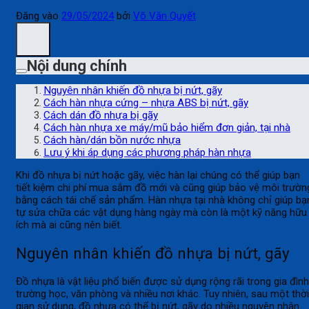
Đăng vào
29/05/2024
bởi
Võ Văn Quyết
Nội dung chính
Nguyên nhân khiến đồ nhựa bị nứt, gãy
Cách hàn nhựa cứng – nhựa ABS bị nứt, gãy
Cách dán đồ nhựa bị gãy
Cách hàn nhựa xe máy/mũ bảo hiểm đơn giản, tại nhà
Cách hàn/dán bồn nước nhựa
Lưu ý khi áp dụng các phương pháp hàn nhựa
Khi đồ nhựa bị nứt hoặc gãy, việc hàn lại chúng có thể giúp bạn
tiết kiệm chi phí mua sắm đồ mới và cũng giúp bảo vệ môi trườn
bằng cách tái chế sản phẩm. Hàn nhựa tại nhà không chỉ giúp bạ
tự sửa chữa các vật dụng hàng ngày mà còn là một kỹ năng hữu
ích mà ai cũng nên biết.
Nguyên nhân khiến đồ nhựa bị nứt, gãy
Đồ nhựa là vật liệu phổ biến được sử dụng rộng rãi trong gia đình
trường học, văn phòng và nhiều nơi khác. Tuy nhiên, sau một thời
gian sử dụng, đồ nhựa có thể bị nứt, gãy do nhiều nguyên nhân