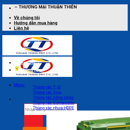
Bỏ
 THUẬN THIÊN
qua
nội
Về chúng tôi
dung
Hướng dẫn mua hàng
Liên hệ
Trang chủ
Thùng rác
Menu
Thùng rác Y tế
Thùng rác Inox
Thùng rác công cộng
Thùng rác Composite
Tìm
Thùng rác nhựa HDPE
kiếm: