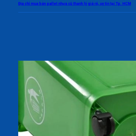
Địa chỉ mua bán pallet nhựa cũ thanh lý giá rẻ, uy tín tại Tp. HCM