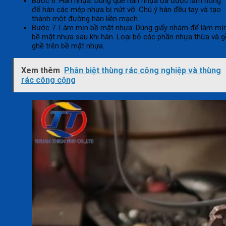
Bước 6. Hàn nhựa: Dùng que hàn nhựa đã được làm nóng
để hàn các mép nhựa bị nứt vỡ. Chú ý hàn đều tay và tạo
thành một đường hàn liền mạch.
Bước 7. Làm mịn bề mặt nhựa: Dùng giấy nhám để làm mị
bề mặt nhựa sau khi hàn. Loại bỏ các phần nhựa thừa và 
ghề trên bề mặt nhựa.
Xem thêm
Phân biệt thùng rác công nghiệp và thùng
rác công cộng