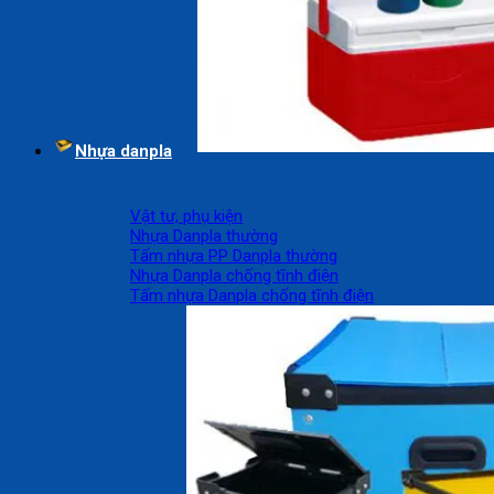
Nhựa danpla
Vật tư, phụ kiện
Nhựa Danpla thường
Tấm nhựa PP Danpla thường
Nhựa Danpla chống tĩnh điện
Tấm nhựa Danpla chống tĩnh điện