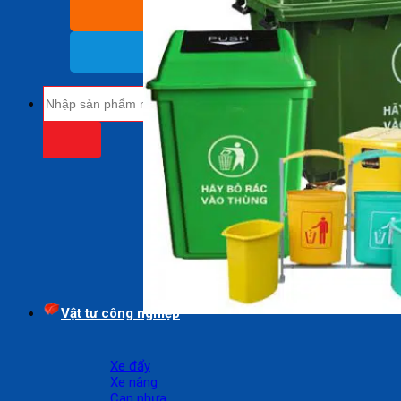
BÁO GIÁ SỈ
(Nhận báo giá sỉ)
18009485
(Miễn cước cuộc gọi)
Tìm
kiếm:
Vật tư công nghiệp
Xe đẩy
Xe nâng
Can nhựa