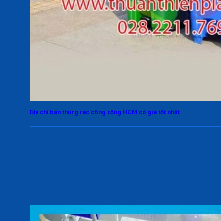
Địa chỉ bán thùng rác công cộng HCM có giá tốt nhất