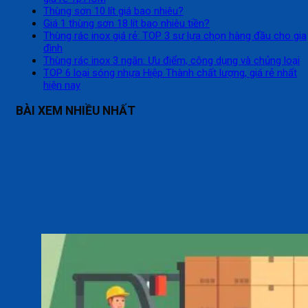
Thùng sơn 10 lít giá bao nhiêu?
Giá 1 thùng sơn 18 lít bao nhiêu tiền?
Thùng rác inox giá rẻ: TOP 3 sự lựa chọn hàng đầu cho gia
đình
Thùng rác inox 3 ngăn: Ưu điểm, công dụng và chủng loại
TOP 6 loại sóng nhựa Hiệp Thành chất lượng, giá rẻ nhất
hiện nay
BÀI XEM NHIỀU NHẤT