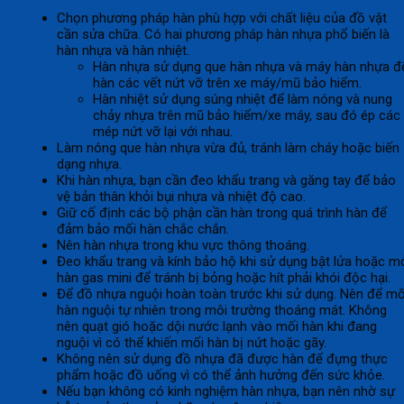
Chọn phương pháp hàn phù hợp với chất liệu của đồ vật
cần sửa chữa. Có hai phương pháp hàn nhựa phổ biến là
hàn nhựa và hàn nhiệt.
Hàn nhựa sử dụng que hàn nhựa và máy hàn nhựa đ
hàn các vết nứt vỡ trên xe máy/mũ bảo hiểm.
Hàn nhiệt sử dụng súng nhiệt để làm nóng và nung
chảy nhựa trên mũ bảo hiểm/xe máy, sau đó ép các
mép nứt vỡ lại với nhau.
Làm nóng que hàn nhựa vừa đủ, tránh làm cháy hoặc biến
dạng nhựa.
Khi hàn nhựa, bạn cần đeo khẩu trang và găng tay để bảo
vệ bản thân khỏi bụi nhựa và nhiệt độ cao.
Giữ cố định các bộ phận cần hàn trong quá trình hàn để
đảm bảo mối hàn chắc chắn.
Nên hàn nhựa trong khu vực thông thoáng.
Đeo khẩu trang và kính bảo hộ khi sử dụng bật lửa hoặc m
hàn gas mini để tránh bị bỏng hoặc hít phải khói độc hại.
Để đồ nhựa nguội hoàn toàn trước khi sử dụng. Nên để mố
hàn nguội tự nhiên trong môi trường thoáng mát. Không
nên quạt gió hoặc dội nước lạnh vào mối hàn khi đang
nguội vì có thể khiến mối hàn bị nứt hoặc gãy.
Không nên sử dụng đồ nhựa đã được hàn để đựng thực
phẩm hoặc đồ uống vì có thể ảnh hưởng đến sức khỏe.
Nếu bạn không có kinh nghiệm hàn nhựa, bạn nên nhờ sự