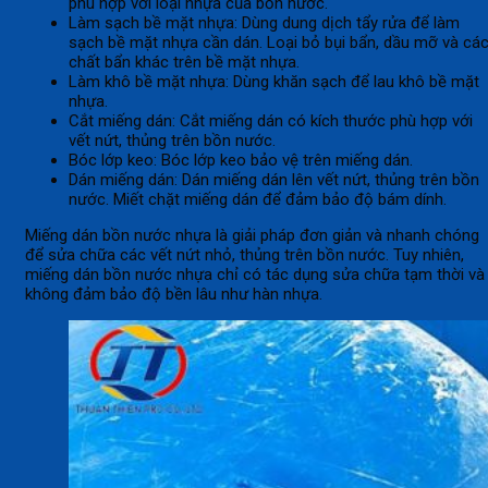
phù hợp với loại nhựa của bồn nước.
Làm sạch bề mặt nhựa: Dùng dung dịch tẩy rửa để làm
sạch bề mặt nhựa cần dán. Loại bỏ bụi bẩn, dầu mỡ và cá
chất bẩn khác trên bề mặt nhựa.
Làm khô bề mặt nhựa: Dùng khăn sạch để lau khô bề mặt
nhựa.
Cắt miếng dán: Cắt miếng dán có kích thước phù hợp với
vết nứt, thủng trên bồn nước.
Bóc lớp keo: Bóc lớp keo bảo vệ trên miếng dán.
Dán miếng dán: Dán miếng dán lên vết nứt, thủng trên bồn
nước. Miết chặt miếng dán để đảm bảo độ bám dính.
Miếng dán bồn nước nhựa là giải pháp đơn giản và nhanh chóng
để sửa chữa các vết nứt nhỏ, thủng trên bồn nước. Tuy nhiên,
miếng dán bồn nước nhựa chỉ có tác dụng sửa chữa tạm thời và
không đảm bảo độ bền lâu như hàn nhựa.