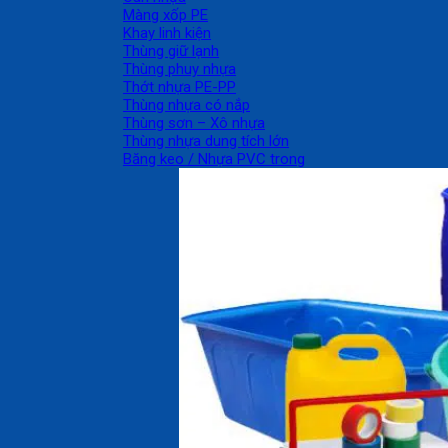
Màng xốp PE
Khay linh kiện
Thùng giữ lạnh
Thùng phuy nhựa
Thớt nhựa PE-PP
Thùng nhựa có nắp
Thùng sơn – Xô nhựa
Thùng nhựa dung tích lớn
Băng keo / Nhựa PVC trong