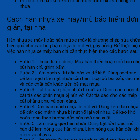
Đợi cho đến khi keo khô hoàn toàn trước khi sử dụng đồ
nhựa.
Cách hàn nhựa xe máy/mũ bảo hiểm đơn
giản, tại nhà
Hàn nhựa xe máy hoặc hàn mũ xe máy là phương pháp sửa chữ
hiệu quả cho các bộ phận nhựa bị nứt vỡ, gãy hỏng. Để thực hiện
việc hàn nhựa xe máy, bạn chỉ cần thực hiện theo các bước sau:
Bước 1. Chuẩn bị đồ dùng: Máy hàn thiếc hoặc mỏ hàn chì,
bút hàn chì, ghim bấm.
Bước 2. Làm sạch vị trí cần hàn và để khô: Dùng acetone
để làm sạch bề mặt nhựa cần hàn. Loại bỏ bụi bẩn, dầu m
và các chất bẩn khác trên bề mặt nhựa.
Bước 3. Cắt tỉa các phần nhựa bị nứt vỡ: Dùng dao nhọn đ
cắt tỉa các phần nhựa bị nứt vỡ. Cắt tỉa sao cho các mép
cắt phẳng phiu và gọn gàng.
Bước 4. Dán các mảnh nhựa bị nứt vỡ: Dùng keo dán nhựa
để dán các mảnh nhựa bị nứt vỡ lại với nhau. Để keo khô
hoàn toàn theo hướng dẫn của nhà sản xuất.
Bước 5. Làm nóng que hàn nhựa: Dùng bật lửa hoặc mỏ
hàn để làm nóng que hàn nhựa. Làm nóng que hàn đến khi
mềm và chảy ra.