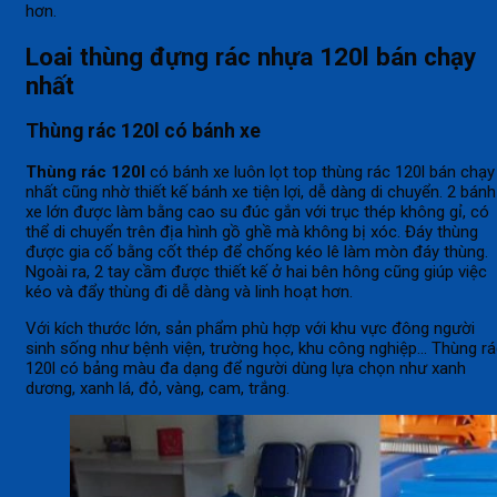
hơn.
Loai thùng đựng rác nhựa 120l bán chạy
nhất
Thùng rác 120l có bánh xe
Thùng rác 120l
có bánh xe luôn lọt top thùng rác 120l bán chạy
nhất cũng nhờ thiết kế bánh xe tiện lợi, dễ dàng di chuyển. 2 bánh
xe lớn được làm bằng cao su đúc gắn với trục thép không gỉ, có
thể di chuyển trên địa hình gồ ghề mà không bị xóc. Đáy thùng
được gia cố bằng cốt thép để chống kéo lê làm mòn đáy thùng.
Ngoài ra, 2 tay cầm được thiết kế ở hai bên hông cũng giúp việc
kéo và đẩy thùng đi dễ dàng và linh hoạt hơn.
Với kích thước lớn, sản phẩm phù hợp với khu vực đông người
sinh sống như bệnh viện, trường học, khu công nghiệp… Thùng r
120l có bảng màu đa dạng để người dùng lựa chọn như xanh
dương, xanh lá, đỏ, vàng, cam, trắng.