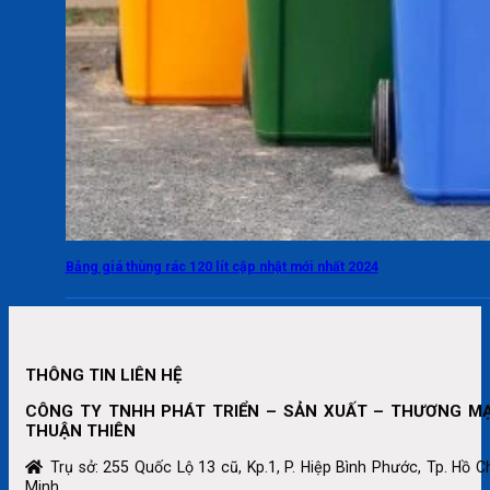
Bảng giá thùng rác 120 lít cập nhật mới nhất 2024
THÔNG TIN LIÊN HỆ
CÔNG TY TNHH PHÁT TRIỂN – SẢN XUẤT – THƯƠNG MẠ
THUẬN THIÊN
Trụ sở: 255 Quốc Lộ 13 cũ, Kp.1, P. Hiệp Bình Phước, Tp. Hồ C
Minh