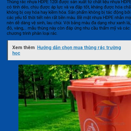
Thùng rác nhựa HDPE 120l được sản xuất từ chất liệu nhựa HDPE
có tính dẻo, chịu được áp lực và va đập tốt, kháng được hóa chấ
không bị oxy hóa hay kiềm hóa. Sản phẩm không bị tác động bởi
các yếu tố thời tiết nên rất bền màu. Bề mặt nhựa HDPE nhẵn mị
nên dễ dàng vệ sinh, lau chùi. Với bảng màu đa dạng như xanh lá,
đỏ, vàng,… mẫu thùng này còn đáp ứng nhu cầu thẩm mỹ và các
chương trình phân loại rác.
Xem thêm
Hướng dẫn chọn mua thùng rác trường
học