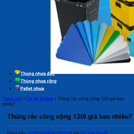
Thùng nhựa đặc
Thùng nhựa rỗng
Pallet nhựa
Trang chủ
»
Tin thị trường
»
Thùng rác công cộng 120l giá bao
nhiêu?
Thùng rác công cộng 120l giá bao nhiêu?
Đăng vào
12/10/2024
14/10/2024
bởi
Võ Văn Quyết