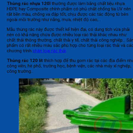
Thùng rác nhựa 120l
thường được làm bằng chất liệu nhựa
HDPE hay Composite chính phẩm có phủ chất chống tia UV nên
rất bền màu, chống va đập tốt, chịu được các tác động từ bên
ngoài môi trường như nắng, mưa, nhiệt độ cao,…
Mẫu thùng rác này được thiết kế hiện đại, có dung tích vừa phải
nên có khả năng chứa được nhiều loại rác thải khác nhau như
chất thải thông thường, chất thải y tế, chất thải công nghiệp… Sả
phẩm có rất nhiều màu sắc phù hợp cho từng loại rác thải và cá
chương trình
phân loại rác thải
.
Thùng rác 120 lít
thích hợp để thu gom rác tại các địa điểm nh
công viên, hè phố, trường học, bệnh viện, các nhà máy xí nghiệp,
công trường…