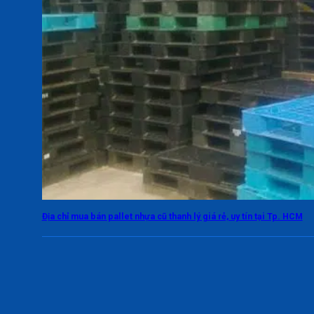
Địa chỉ mua bán pallet nhựa cũ thanh lý giá rẻ, uy tín tại Tp. HCM