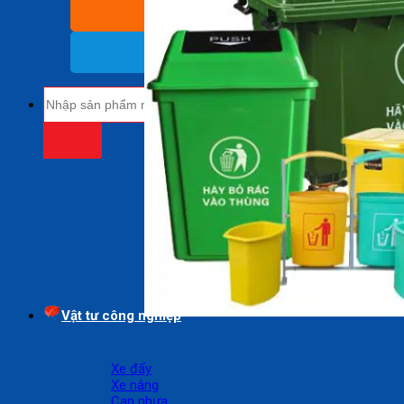
BÁO GIÁ SỈ
(Nhận báo giá sỉ)
18009485
(Miễn cước cuộc gọi)
Tìm
kiếm:
Vật tư công nghiệp
Xe đẩy
Xe nâng
Can nhựa