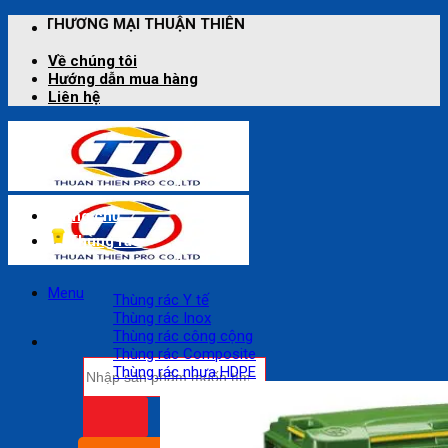
Bỏ
HUẬN THIÊN
qua
nội
Về chúng tôi
dung
Hướng dẫn mua hàng
Liên hệ
Trang chủ
Thùng rác
Menu
Thùng rác Y tế
Thùng rác Inox
Thùng rác công cộng
Thùng rác Composite
Tìm
Thùng rác nhựa HDPE
kiếm: