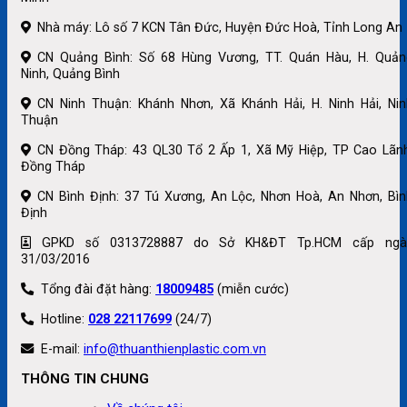
Nhà máy: Lô số 7 KCN Tân Đức, Huyện Đức Hoà, Tỉnh Long An
CN Quảng Bình: Số 68 Hùng Vương, TT. Quán Hàu, H. Quản
Ninh, Quảng Bình
CN Ninh Thuận: Khánh Nhơn, Xã Khánh Hải, H. Ninh Hải, Nin
Thuận
CN Đồng Tháp: 43 QL30 Tổ 2 Ấp 1, Xã Mỹ Hiệp, TP Cao Lãnh
Đồng Tháp
CN Bình Định: 37 Tú Xương, An Lộc, Nhơn Hoà, An Nhơn, Bìn
Định
GPKD số 0313728887 do Sở KH&ĐT Tp.HCM cấp ngà
31/03/2016
Tổng đài đặt hàng:
18009485
(miễn cước)
Hotline:
028 22117699
(24/7)
E-mail:
info@thuanthienplastic.com.vn
THÔNG TIN CHUNG