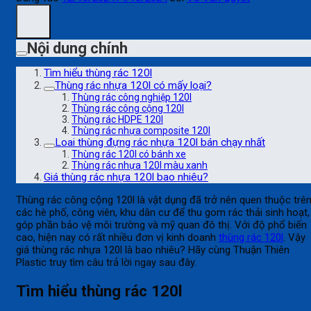
Nội dung chính
Tìm hiểu thùng rác 120l
Thùng rác nhựa 120l có mấy loại?
Thùng rác công nghiệp 120l
Thùng rác công cộng 120l
Thùng rác HDPE 120l
Thùng rác nhựa composite 120l
Loai thùng đựng rác nhựa 120l bán chạy nhất
Thùng rác 120l có bánh xe
Thùng rác nhựa 120l màu xanh
Giá thùng rác nhựa 120l bao nhiêu?
Thùng rác công cộng 120l là vật dụng đã trở nên quen thuộc trê
các hè phố, công viên, khu dân cư để thu gom rác thải sinh hoạt,
góp phần bảo vệ môi trường và mỹ quan đô thị. Với độ phổ biến
cao, hiện nay có rất nhiều đơn vị kinh doanh
thùng rác 120l
. Vậy
giá thùng rác nhựa 120l là bao nhiêu? Hãy cùng Thuận Thiên
Plastic truy tìm câu trả lời ngay sau đây.
Tìm hiểu thùng rác 120l