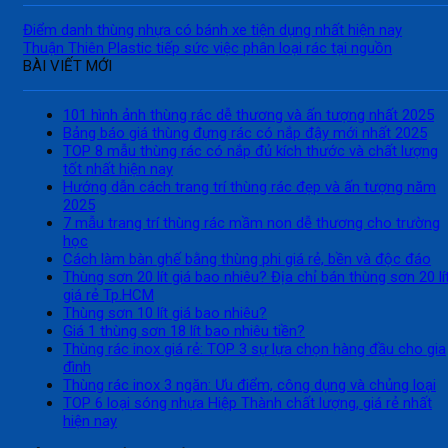
Điểm danh thùng nhựa có bánh xe tiện dụng nhất hiện nay
Thuận Thiên Plastic tiếp sức việc phân loại rác tại nguồn
BÀI VIẾT MỚI
101 hình ảnh thùng rác dễ thương và ấn tượng nhất 2025
Bảng báo giá thùng đựng rác có nắp đậy mới nhất 2025
TOP 8 mẫu thùng rác có nắp đủ kích thước và chất lượng
tốt nhất hiện nay
Hướng dẫn cách trang trí thùng rác đẹp và ấn tượng năm
2025
7 mẫu trang trí thùng rác mầm non dễ thương cho trường
học
Cách làm bàn ghế bằng thùng phi giá rẻ, bền và độc đáo
Thùng sơn 20 lít giá bao nhiêu? Địa chỉ bán thùng sơn 20 lí
giá rẻ Tp.HCM
Thùng sơn 10 lít giá bao nhiêu?
Giá 1 thùng sơn 18 lít bao nhiêu tiền?
Thùng rác inox giá rẻ: TOP 3 sự lựa chọn hàng đầu cho gia
đình
Thùng rác inox 3 ngăn: Ưu điểm, công dụng và chủng loại
TOP 6 loại sóng nhựa Hiệp Thành chất lượng, giá rẻ nhất
hiện nay