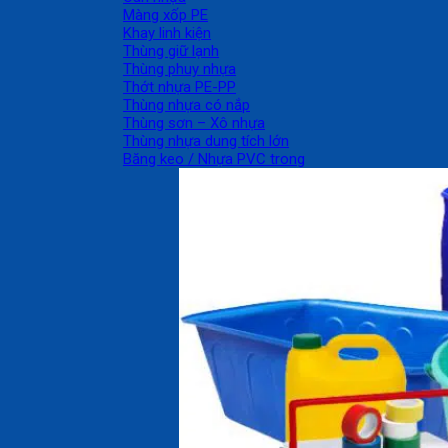
Màng xốp PE
Khay linh kiện
Thùng giữ lạnh
Thùng phuy nhựa
Thớt nhựa PE-PP
Thùng nhựa có nắp
Thùng sơn – Xô nhựa
Thùng nhựa dung tích lớn
Băng keo / Nhựa PVC trong