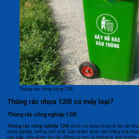
Thùng rác công cộng 120l
Thùng rác nhựa 120l có mấy loại?
Thùng rác công nghiệp 120l
Thùng rác công nghiệp 120l
được sử dụng rộng rãi tại các khu
công nghiệp, xưởng chế xuất. Sản phẩm được làm bằng loại nhự
cao cấp, chịu được lực tác động cơ học và không bị ảnh hưởng