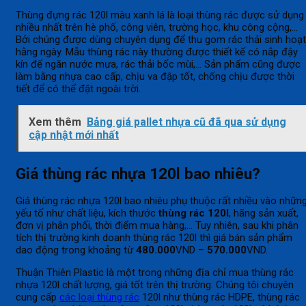
Thùng đựng rác 120l màu xanh lá là loại thùng rác được sử dụng
nhiều nhất trên hè phố, công viên, trường học, khu công cộng,…
Bởi chúng được dùng chuyên dụng để thu gom rác thải sinh hoạt
hằng ngày. Mẫu thùng rác này thường được thiết kế có nắp đậy
kín để ngăn nước mưa, rác thải bốc mùi,… Sản phẩm cũng được
làm bằng nhựa cao cấp, chịu va đập tốt, chống chịu được thời
tiết để có thể đặt ngoài trời.
Xem thêm
Bảng giá pallet nhựa cũ đã qua sử dụng
cập nhật mới nhất
Giá thùng rác nhựa 120l bao nhiêu?
Giá thùng rác nhựa 120l bao nhiêu phụ thuộc rất nhiều vào nhữn
yếu tố như chất liệu, kích thước
thùng rác 120l
, hãng sản xuất,
đơn vị phân phối, thời điểm mua hàng,… Tuy nhiên, sau khi phân
tích thị trường kinh doanh thùng rác 120l thì giá bán sản phẩm
dao động trong khoảng từ
480.000
VND –
570.000
VND.
Thuận Thiên Plastic là một trong những địa chỉ mua thùng rác
nhựa 120l chất lượng, giá tốt trên thị trường. Chúng tôi chuyên
cung cấp
các loại thùng rác
120l như thùng rác HDPE, thùng rác