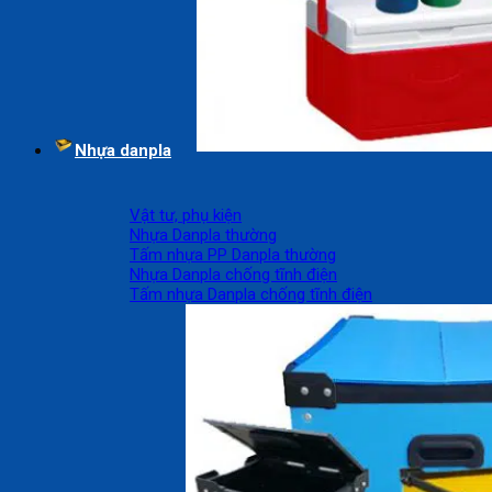
Nhựa danpla
Vật tư, phụ kiện
Nhựa Danpla thường
Tấm nhựa PP Danpla thường
Nhựa Danpla chống tĩnh điện
Tấm nhựa Danpla chống tĩnh điện