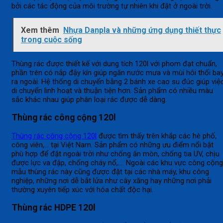
bởi các tác động của môi trường tự nhiên khi đặt ở ngoài trời.
Xem thêm
Nhựa Danpla và những ứng dụng thiết thực
trong cuộc sống
Thùng rác được thiết kế với dung tích 120l với phom đạt chuẩn,
phần trên có nắp đậy kín giúp ngăn nước mưa và mùi hôi thối ba
ra ngoài. Hệ thống di chuyển bằng 2 bánh xe cao su đúc giúp việ
di chuyển linh hoạt và thuận tiện hơn. Sản phẩm có nhiều màu
sắc khác nhau giúp phân loại rác được dễ dàng.
Thùng rác công cộng 120l
Thùng rác công cộng 120l
được tìm thấy trên khắp các hè phố,
công viên,… tại Việt Nam. Sản phẩm có những ưu điểm nổi bật
phù hợp để đặt ngoài trời như chống ăn mòn, chống tia UV, chịu
được lực va đập, chống cháy nổ,…. Ngoài các khu vực công cộng
mẫu thùng rác này cũng được đặt tại các nhà máy, khu công
nghiệp, những nơi dễ bắt lửa như cây xăng hay những nơi phải
thường xuyên tiếp xúc với hóa chất độc hại.
Thùng rác HDPE 120l