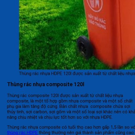
Thùng rác nhựa HDPE 120l được sản xuất từ chất liệu nhự
Thùng rác nhựa composite 120l
Thùng rác composite 120l được sản xuất từ chất liệu nhựa
composite, là một tổ hợp gồm nhựa composite và một số chất
phụ gia làm tăng độ cứng. Bản chất nhựa composite chứa sợi
thủy tinh, sợi carbon, sợi gốm và một số loại sợi khác nên có kh
năng chịu nhiệt và chịu lực tốt hơn so với nhựa HDPE.
Thùng rác nhựa composite có tuổi thọ cao hơn gấp 1,5 lần so vớ
thùng rác HDPE
thông thường nên giá thành sản phẩm cũng cao