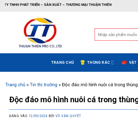
Bỏ
TRIỂN – SẢN XUẤT – THƯƠNG MẠI THUẬN THIÊN
qua
nội
dung
Tìm
kiếm:
TRANG CHỦ
THÙNG RÁC
VẬT
Trang chủ
»
Tin thị trường
»
Độc đáo mô hình nuôi cá trong thùng
Độc đáo mô hình nuôi cá trong thùng
ĐĂNG VÀO
12/09/2024
BỞI
VÕ VĂN QUYẾT