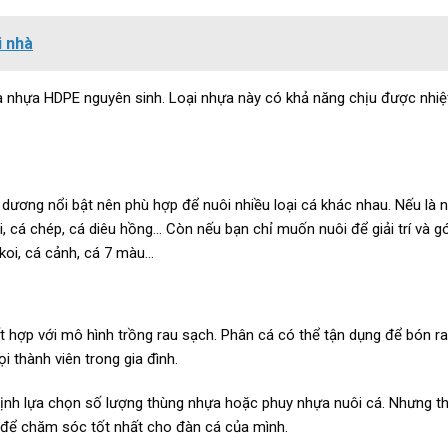
i nhà
là nhựa HDPE nguyên sinh. Loại nhựa này có khả năng chịu được nhiệ
ương nổi bật nên phù hợp để nuôi nhiều loại cá khác nhau. Nếu là n
i, cá chép, cá diêu hồng… Còn nếu bạn chỉ muốn nuôi để giải trí và g
 koi, cá cảnh, cá 7 màu…
t hợp với mô hình trồng rau sạch. Phân cá có thể tận dụng để bón r
 thành viên trong gia đình.
 định lựa chọn số lượng thùng nhựa hoặc phuy nhựa nuôi cá. Nhưng t
á để chăm sóc tốt nhất cho đàn cá của mình.