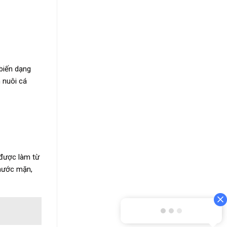
 biến dạng
 nuôi cá
 được làm từ
 nước mặn,