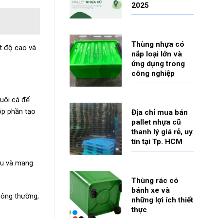
2025
Thùng nhựa có
t độ cao và
nắp loại lớn và
ứng dụng trong
công nghiệp
uôi cá để
óp phần tạo
Địa chỉ mua bán
pallet nhựa cũ
thanh lý giá rẻ, uy
tín tại Tp. HCM
au và mang
Thùng rác có
bánh xe và
hông thường,
những lợi ích thiết
thực