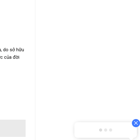
u, do sở hữu
ực của đời