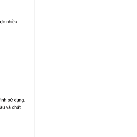
ược nhiều
ình sử dụng,
màu và chất