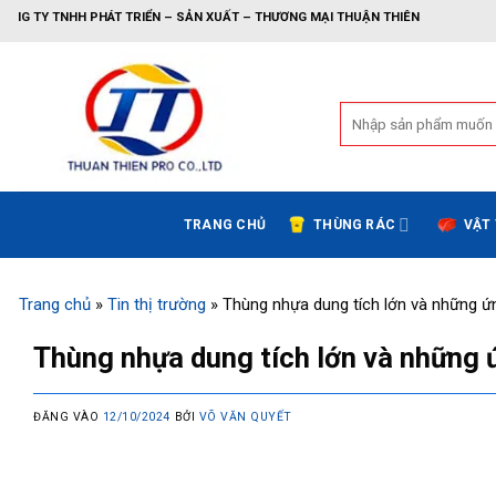
Bỏ
PHÁT TRIỂN – SẢN XUẤT – THƯƠNG MẠI THUẬN THIÊN
qua
nội
dung
Tìm
kiếm:
TRANG CHỦ
THÙNG RÁC
VẬT
Trang chủ
»
Tin thị trường
»
Thùng nhựa dung tích lớn và những ứ
Thùng nhựa dung tích lớn và những 
ĐĂNG VÀO
12/10/2024
BỞI
VÕ VĂN QUYẾT