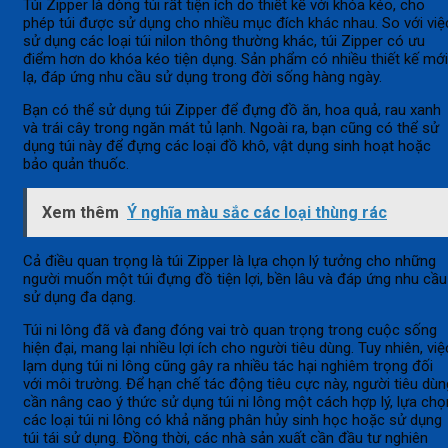
Túi Zipper là dòng túi rất tiện ích do thiết kế với khóa kéo, cho
phép túi được sử dụng cho nhiều mục đích khác nhau. So với việ
sử dụng các loại túi nilon thông thường khác, túi Zipper có ưu
điểm hơn do khóa kéo tiện dụng. Sản phẩm có nhiều thiết kế mới
lạ, đáp ứng nhu cầu sử dụng trong đời sống hàng ngày.
Bạn có thể sử dụng túi Zipper để đựng đồ ăn, hoa quả, rau xanh
và trái cây trong ngăn mát tủ lạnh. Ngoài ra, bạn cũng có thể sử
dụng túi này để đựng các loại đồ khô, vật dụng sinh hoạt hoặc
bảo quản thuốc.
Xem thêm
Ý nghĩa màu sắc các loại thùng rác
Cả điều quan trọng là túi Zipper là lựa chọn lý tưởng cho những
người muốn một túi đựng đồ tiện lợi, bền lâu và đáp ứng nhu cầu
sử dụng đa dạng.
Túi ni lông đã và đang đóng vai trò quan trọng trong cuộc sống
hiện đại, mang lại nhiều lợi ích cho người tiêu dùng. Tuy nhiên, việ
lạm dụng túi ni lông cũng gây ra nhiều tác hại nghiêm trọng đối
với môi trường. Để hạn chế tác động tiêu cực này, người tiêu dùn
cần nâng cao ý thức sử dụng túi ni lông một cách hợp lý, lựa chọ
các loại túi ni lông có khả năng phân hủy sinh học hoặc sử dụng
túi tái sử dụng. Đồng thời, các nhà sản xuất cần đầu tư nghiên