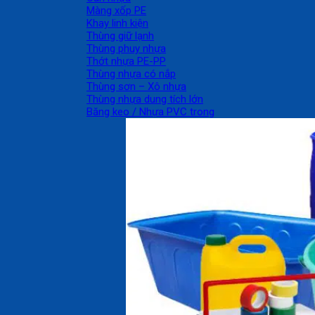
Màng xốp PE
Khay linh kiện
Thùng giữ lạnh
Thùng phuy nhựa
Thớt nhựa PE-PP
Thùng nhựa có nắp
Thùng sơn – Xô nhựa
Thùng nhựa dung tích lớn
Băng keo / Nhựa PVC trong