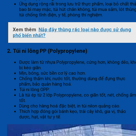
Ứng dụng rộng rãi trong lưu trữ thực phẩm, loại bỏ chất thả
bao bì may mặc, túi hút chân không, túi mua sắm, lót thùng
túi chống tĩnh điện, y tế, phòng thí nghiệm.
Xem thêm
Nắp đậy thùng rác loại nào được sử dụng
phổ biến nhất?
2. Túi ni lông PP (Polypropylene)
Được làm từ nhựa Polypropylene, cứng hơn, không dẻo, kh
bị kéo giãn.
Mịn, bóng, sức bền cơ lý cao hơn.
Chống thấm khí, nước tốt, thường dùng để đựng thực
phẩm, bảo quản hàng hoá.
Túi ni lông OPP:
Là túi ép từ 2 lớp Polypropylene, co giãn tốt, nét, chống ẩm
tốt.
Dùng cho hàng hoá đặc biệt, in túi nilon quảng cáo.
Thích hợp đóng gói bánh kẹo, trái cây khô, gia vị, thảo
dược, hạt, vật tư y tế.