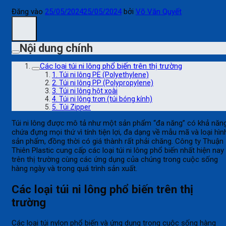
Đăng vào
25/05/2024
25/05/2024
bởi
Võ Văn Quyết
Nội dung chính
Các loại túi ni lông phổ biến trên thị trường
1. Túi ni lông PE (Polyethylene)
2. Túi ni lông PP (Polypropylene)
3. Túi ni lông hột xoài
4. Túi ni lông trơn (túi bóng kính)
5. Túi Zipper
Túi ni lông được mô tả như một sản phẩm “đa năng” có khả năn
chứa đựng mọi thứ vì tính tiện lợi, đa dạng về mẫu mã và loại hìn
sản phẩm, đồng thời có giá thành rất phải chăng. Công ty Thuận
Thiên Plastic cung cấp các loại túi ni lông phổ biến nhất hiện nay
trên thị trường cùng các ứng dụng của chúng trong cuộc sống
hàng ngày và trong quá trình sản xuất.
Các loại túi ni lông phổ biến trên thị
trường
Các loại túi nylon phổ biến và ứng dụng trong cuộc sống hàng