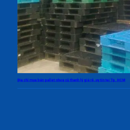
Địa chỉ mua bán pallet nhựa cũ thanh lý giá rẻ, uy tín tại Tp. HCM