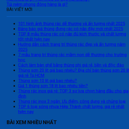
Túi niêm phong đóng hàng là gì?
BÀI VIẾT MỚI
101 hình ảnh thùng rác dễ thương và ấn tượng nhất 2025
Bảng báo giá thùng đựng rác có nắp đậy mới nhất 2025
TOP 8 mẫu thùng rác có nắp đủ kích thước và chất lượng
tốt nhất hiện nay
Hướng dẫn cách trang trí thùng rác đẹp và ấn tượng năm
2025
7 mẫu trang trí thùng rác mầm non dễ thương cho trường
học
Cách làm bàn ghế bằng thùng phi giá rẻ, bền và độc đáo
Thùng sơn 20 lít giá bao nhiêu? Địa chỉ bán thùng sơn 20 lí
giá rẻ Tp.HCM
Thùng sơn 10 lít giá bao nhiêu?
Giá 1 thùng sơn 18 lít bao nhiêu tiền?
Thùng rác inox giá rẻ: TOP 3 sự lựa chọn hàng đầu cho gia
đình
Thùng rác inox 3 ngăn: Ưu điểm, công dụng và chủng loại
TOP 6 loại sóng nhựa Hiệp Thành chất lượng, giá rẻ nhất
hiện nay
BÀI XEM NHIỀU NHẤT