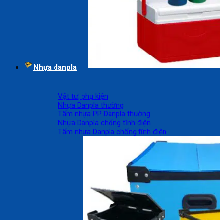
Nhựa danpla
Vật tư, phụ kiện
Nhựa Danpla thường
Tấm nhựa PP Danpla thường
Nhựa Danpla chống tĩnh điện
Tấm nhựa Danpla chống tĩnh điện