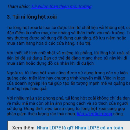
Tham khảo:
Túi Nilon thân thiện môi trường
3. Túi ni lông hột xoài
Túi lông hột xoài là loại túi được làm từ chất liệu vải không dệt, c
đặc điểm là mềm mại, nhẹ nhàng và thân thiện với môi trường. T
này thường được sử dụng để đựng quà tặng, đồ lưu niệm hoặc
mua sắm hàng hóa ở các cửa hàng, siêu thị.
Với thiết kế hình chữ nhật và miệng túi phẳng, túi lông hột xoài rấ
tiện lợi để sử dụng. Bạn có thể dễ dàng mang theo túi này khi đi
mua sắm hoặc đựng đồ cá nhân khi đi du lịch.
Ngoài ra, túi lông hột xoài cũng được sử dụng trong các sự kiện
quảng cáo, triển lãm hay chương trình khuyến mãi. Việc in logo
của doanh nghiệp lên túi giúp tạo ấn tượng mạnh mẽ và quảng b
thương hiệu hiệu quả.
Với nhiều màu sắc phong phú, túi lông hột xoài không chỉ đa dạ
về mẫu mã mà còn phản ánh phong cách và sở thích của người
sử dụng. Đồng thời, việc tái sử dụng túi lông hột xoài cũng góp
phần giảm thiểu lượng rác thải nhựa,
bảo vệ môi trường
sống.
Xem thêm
Nhựa LDPE là gì? Nhựa LDPE có an toàn