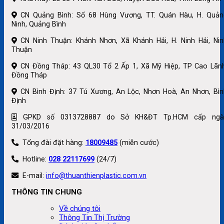
CN Quảng Bình: Số 68 Hùng Vương, TT. Quán Hàu, H. Quản
Ninh, Quảng Bình
CN Ninh Thuận: Khánh Nhơn, Xã Khánh Hải, H. Ninh Hải, Nin
Thuận
CN Đồng Tháp: 43 QL30 Tổ 2 Ấp 1, Xã Mỹ Hiệp, TP Cao Lãnh
Đồng Tháp
CN Bình Định: 37 Tú Xương, An Lộc, Nhơn Hoà, An Nhơn, Bìn
Định
GPKD số 0313728887 do Sở KH&ĐT Tp.HCM cấp ngà
31/03/2016
Tổng đài đặt hàng:
18009485
(miễn cước)
Hotline:
028 22117699
(24/7)
E-mail:
info@thuanthienplastic.com.vn
THÔNG TIN CHUNG
Về chúng tôi
Thông Tin Thị Trường