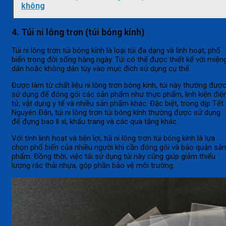
không
4. Túi ni lông trơn (túi bóng kính)
Túi ni lông trơn túi bóng kính là loại túi đa dạng và linh hoạt, phổ
biến trong đời sống hàng ngày. Túi có thể được thiết kế với miện
dán hoặc không dán tùy vào mục đích sử dụng cụ thể.
Được làm từ chất liệu ni lông trơn bóng kính, túi này thường đượ
sử dụng để đóng gói các sản phẩm như thực phẩm, linh kiện điệ
tử, vật dụng y tế và nhiều sản phẩm khác. Đặc biệt, trong dịp Tết
Nguyên Đán, túi ni lông trơn túi bóng kính thường được sử dụng
để đựng bao lì xì, khẩu trang và các quà tặng khác.
Với tính linh hoạt và tiện lợi, túi ni lông trơn túi bóng kính là lựa
chọn phổ biến của nhiều người khi cần đóng gói và bảo quản sản
phẩm. Đồng thời, việc tái sử dụng túi này cũng giúp giảm thiểu
lượng rác thải nhựa, góp phần bảo vệ môi trường.