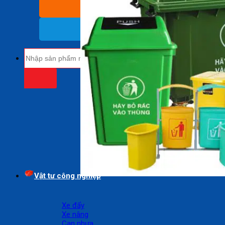
BÁO GIÁ SỈ
(Nhận báo giá sỉ)
18009485
(Miễn cước cuộc gọi)
Tìm
kiếm:
Vật tư công nghiệp
Xe đẩy
Xe nâng
Can nhựa