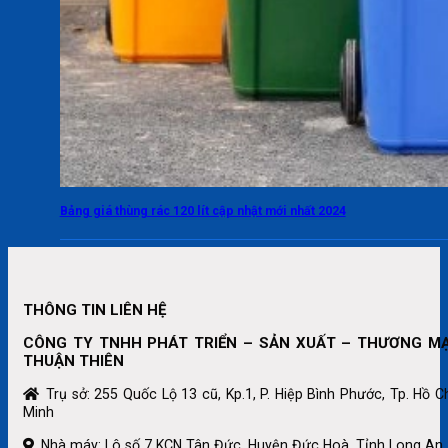
Bảng giá thùng rác 120 lít cập nhật mới nhất 2024
THÔNG TIN LIÊN HỆ
CÔNG TY TNHH PHÁT TRIỂN – SẢN XUẤT – THƯƠNG MẠ
THUẬN THIÊN
Trụ sở: 255 Quốc Lộ 13 cũ, Kp.1, P. Hiệp Bình Phước, Tp. Hồ C
Minh
Nhà máy: Lô số 7 KCN Tân Đức, Huyện Đức Hoà, Tỉnh Long An