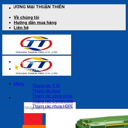
Bỏ
UẬN THIÊN
qua
nội
Về chúng tôi
dung
Hướng dẫn mua hàng
Liên hệ
Trang chủ
Thùng rác
Menu
Thùng rác Y tế
Thùng rác Inox
Thùng rác công cộng
Thùng rác Composite
Tìm
Thùng rác nhựa HDPE
kiếm: