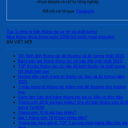
nhựa danpla và vật tư công nghiệp.
Kết nối với tôi qua:
Facebook
Top 5 công ty bán thùng rác uy tín và chất lượng
Mua thùng nhựa đựng nước 2000l trữ nước mưa mùa khô
BÀI VIẾT MỚI
101 hình ảnh thùng rác dễ thương và ấn tượng nhất 2025
Bảng báo giá thùng đựng rác có nắp đậy mới nhất 2025
TOP 8 mẫu thùng rác có nắp đủ kích thước và chất lượng
tốt nhất hiện nay
Hướng dẫn cách trang trí thùng rác đẹp và ấn tượng năm
2025
7 mẫu trang trí thùng rác mầm non dễ thương cho trường
học
Cách làm bàn ghế bằng thùng phi giá rẻ, bền và độc đáo
Thùng sơn 20 lít giá bao nhiêu? Địa chỉ bán thùng sơn 20 lí
giá rẻ Tp.HCM
Thùng sơn 10 lít giá bao nhiêu?
Giá 1 thùng sơn 18 lít bao nhiêu tiền?
Thùng rác inox giá rẻ: TOP 3 sự lựa chọn hàng đầu cho gia