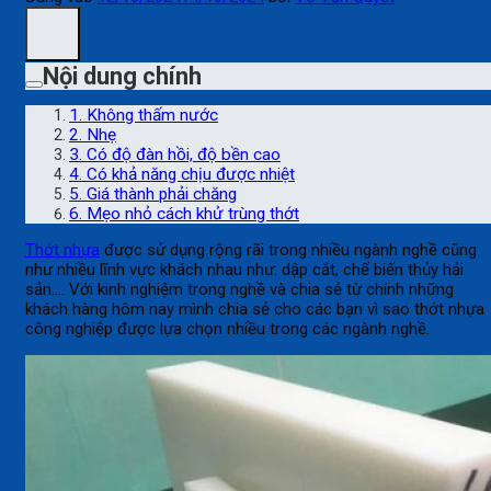
Nội dung chính
1. Không thấm nước
2. Nhẹ
3. Có độ đàn hồi, độ bền cao
4. Có khả năng chịu được nhiệt
5. Giá thành phải chăng
6. Mẹo nhỏ cách khử trùng thớt
Thớt nhựa
được sử dụng rộng rãi trong nhiều ngành nghề cũng
như nhiều lĩnh vực khách nhau như: dập cắt, chế biến thủy hải
sản…. Với kinh nghiệm trong nghề và chia sẻ từ chính những
khách hàng hôm nay mình chia sẻ cho các bạn vì sao thớt nhựa
công nghiệp được lựa chọn nhiều trong các ngành nghề.