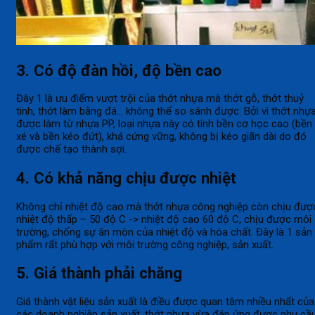
3. Có độ đàn hồi, độ bền cao
Đây 1 là ưu điểm vượt trội của thớt nhựa mà thớt gỗ, thớt thuỷ
tinh, thớt làm bằng đá… không thể so sánh được. Bởi vì thớt nhự
được làm từ nhựa PP, loại nhựa này có tính bền cơ học cao (bền
xé và bền kéo đứt), khá cứng vững, không bị kéo giãn dài do đó
được chế tạo thành sợi.
4. Có khả năng chịu được nhiệt
Không chỉ nhiệt độ cao mà thớt nhựa công nghiệp còn chịu đượ
nhiệt độ thấp – 50 độ C -> nhiệt độ cao 60 độ C, chịu được môi
trường, chống sự ăn mòn của nhiệt độ và hóa chất. Đây là 1 sản
phẩm rất phù hợp với môi trường công nghiệp, sản xuất.
5. Giá thành phải chăng
Giá thành vật liệu sản xuất là điều được quan tâm nhiều nhất của
các doanh nghiệp sản xuất, thớt nhựa vừa đáp ứng được nhu cầ