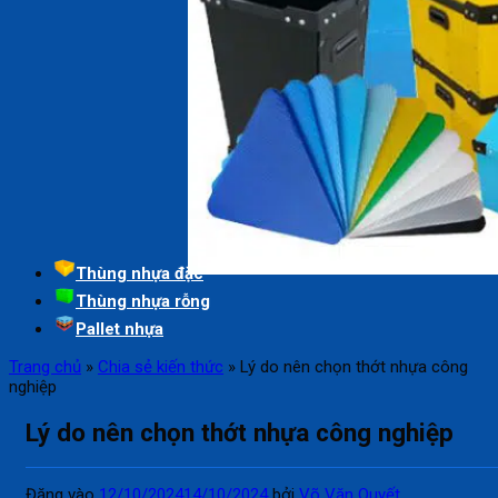
Thùng nhựa đặc
Thùng nhựa rỗng
Pallet nhựa
Trang chủ
»
Chia sẻ kiến thức
»
Lý do nên chọn thớt nhựa công
nghiệp
Lý do nên chọn thớt nhựa công nghiệp
Đăng vào
12/10/2024
14/10/2024
bởi
Võ Văn Quyết