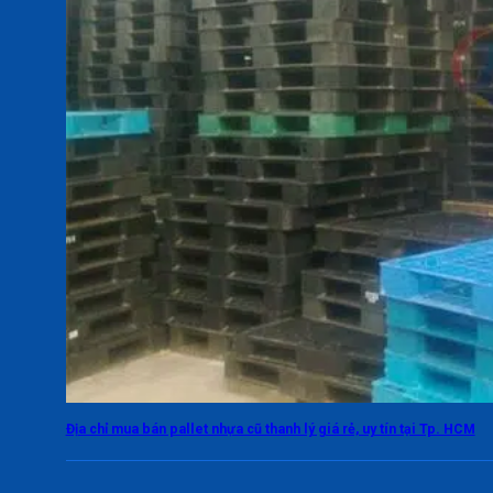
Địa chỉ mua bán pallet nhựa cũ thanh lý giá rẻ, uy tín tại Tp. HCM