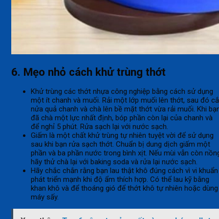
6. Mẹo nhỏ cách khử trùng thớt
Khử trùng các thớt nhựa công nghiệp bằng cách sử dụng
một ít chanh và muối. Rải một lớp muối lên thớt, sau đó cắ
nửa quả chanh và chà lên bề mặt thớt vừa rải muối. Khi bạ
đã chà một lực nhất định, bóp phần còn lại của chanh và
để nghỉ 5 phút. Rửa sạch lại với nước sạch.
Giấm là một chất khử trùng tự nhiên tuyệt vời để sử dụng
sau khi bạn rửa sạch thớt. Chuẩn bị dung dịch giấm một
phần và ba phần nước trong bình xịt. Nếu mùi vẫn còn nồn
hãy thử chà lại với baking soda và rửa lại nước sạch.
Hãy chắc chắn rằng bạn lau thật khô đúng cách vì vi khuẩn
phát triển mạnh khi độ ẩm thích hợp. Có thể lau kỹ bằng
khan khô và để thoáng gió để thớt khô tự nhiên hoặc dùng
máy sấy.