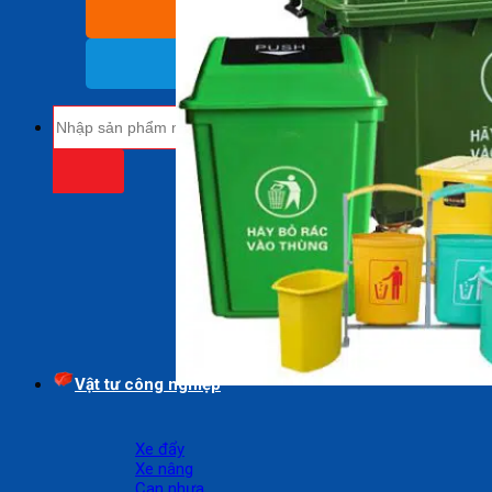
BÁO GIÁ SỈ
(Nhận báo giá sỉ)
18009485
(Miễn cước cuộc gọi)
Tìm
kiếm:
Vật tư công nghiệp
Xe đẩy
Xe nâng
Can nhựa