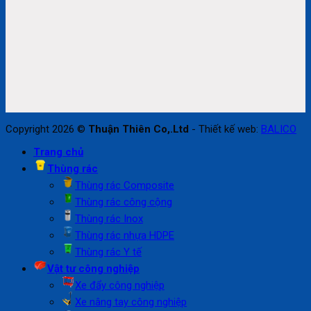
Copyright 2026 ©
Thuận Thiên Co,.Ltd
- Thiết kế web:
BALICO
Trang chủ
Thùng rác
Thùng rác Composite
Thùng rác công cộng
Thùng rác Inox
Thùng rác nhựa HDPE
Thùng rác Y tế
Vật tư công nghiệp
Xe đẩy công nghiệp
Xe nâng tay công nghiệp