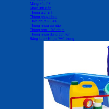
Màng xốp PE
Khay linh kiện
Thùng giữ lạnh
Thùng phuy nhựa
Thớt nhựa PE-PP
Thùng nhựa có nắp
Thùng sơn – Xô nhựa
Thùng nhựa dung tích lớn
Băng keo / Nhựa PVC trong