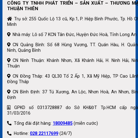
CÔNG TY TNHH PHÁT TRIỂN – SẢN XUẤT – THƯƠNG MẠ
THUẬN THIÊN
Trụ sở: 255 Quốc Lộ 13 cũ, Kp.1, P. Hiệp Bình Phước, Tp. Hồ C
Minh
Nhà máy: Lô số 7 KCN Tân Đức, Huyện Đức Hoà, Tỉnh Long An
CN Quảng Bình: Số 68 Hùng Vương, TT. Quán Hàu, H. Quản
Ninh, Quảng Bình
CN Ninh Thuận: Khánh Nhơn, Xã Khánh Hải, H. Ninh Hải, Nin
Thuận
CN Đồng Tháp: 43 QL30 Tổ 2 Ấp 1, Xã Mỹ Hiệp, TP Cao Lãnh
Đồng Tháp
CN Bình Định: 37 Tú Xương, An Lộc, Nhơn Hoà, An Nhơn, Bìn
Định
GPKD số 0313728887 do Sở KH&ĐT Tp.HCM cấp ngà
31/03/2016
Tổng đài đặt hàng:
18009485
(miễn cước)
Hotline:
028 22117699
(24/7)