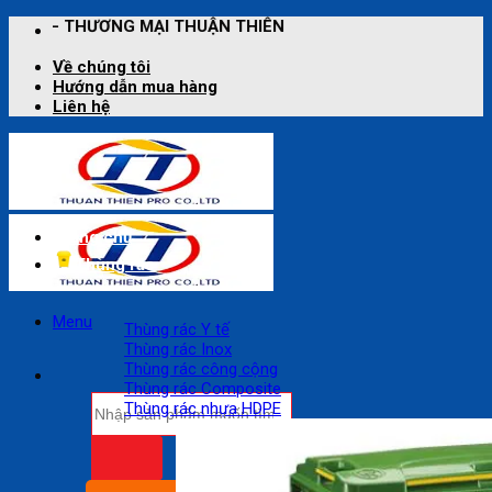
Bỏ
 THUẬN THIÊN
qua
nội
Về chúng tôi
dung
Hướng dẫn mua hàng
Liên hệ
Trang chủ
Thùng rác
Menu
Thùng rác Y tế
Thùng rác Inox
Thùng rác công cộng
Thùng rác Composite
Tìm
Thùng rác nhựa HDPE
kiếm: