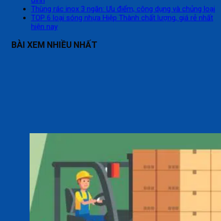
đình
Thùng rác inox 3 ngăn: Ưu điểm, công dụng và chủng loại
TOP 6 loại sóng nhựa Hiệp Thành chất lượng, giá rẻ nhất
hiện nay
BÀI XEM NHIỀU NHẤT