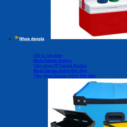
Nhựa danpla
Vật tư, phụ kiện
Nhựa Danpla thường
Tấm nhựa PP Danpla thường
Nhựa Danpla chống tĩnh điện
Tấm nhựa Danpla chống tĩnh điện