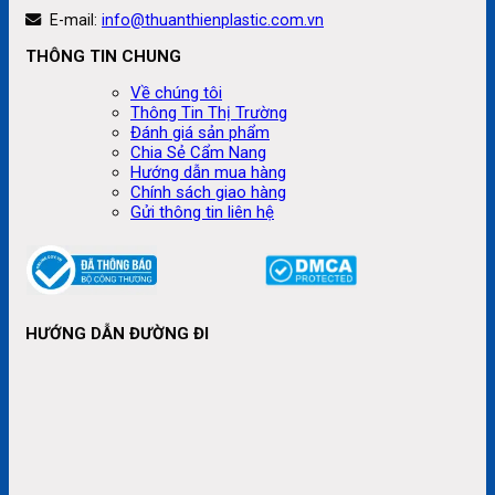
E-mail:
info@thuanthienplastic.com.vn
THÔNG TIN CHUNG
Về chúng tôi
Thông Tin Thị Trường
Đánh giá sản phẩm
Chia Sẻ Cẩm Nang
Hướng dẫn mua hàng
Chính sách giao hàng
Gửi thông tin liên hệ
HƯỚNG DẪN ĐƯỜNG ĐI