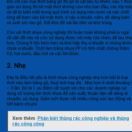
Đối với các loại thớt bằng gỗ thì gỗ là vật liệu tự nhiên, sau 1 thời
gian sử dụng thì bề mặt thớt không còn như ban đầu, các lớp bả
vệ dễ bị biến mất trong quá trình sử dụng nên nước và các chất
lỏng dễ bám vào bề mặt thớt, vì vậy vi khuẩn, nấm, dễ dàng bám
và sinh sôi vào gỗ. Rất khó để sài lâu bền và khử trùng.
Còn với thớt nhựa công nghiệp thì hoàn toàn không phải lo ngại
về vấn đề này và còn sử dụng được với máy rửa chén, dễ lau chù
hơn. Chúng ít tốn kém hơn và khó hấp thụ vi khuẩn vì chúng khô
chứa vi khuẩn. Thớt làm bằng nhựa PP có tính chất chống thấm
O2, hơi nước, dầu mỡ và các khí khác.
2. Nhẹ
Đây là điều tất yếu là thớt nhựa công nghiệp nhẹ hơn bất kì loại
thớt nào làm bằng gỗ, thuỷ tinh hay đá… Nhẹ hơn ít nhất khoảng 
– 3 lần. Đó là 1 ưu điểm rất tuyệt vời cho các doanh nghiệp sử
dụng số lượng lớn thớt nhựa để sản xuất, thuận tiện dễ dàng di
chuyển, sử dụng. Giảm bớt được rất nhiều công sức lao động và
tiết kiệm chi phí.
Xem thêm
Phân biệt thùng rác công nghiệp và thùng
rác công cộng