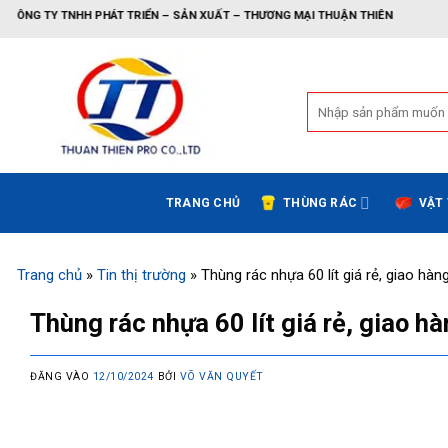
Bỏ
HÁT TRIỂN – SẢN XUẤT – THƯƠNG MẠI THUẬN THIÊN
qua
nội
dung
Tìm
kiếm:
TRANG CHỦ
THÙNG RÁC
VẬT
Trang chủ
»
Tin thị trường
»
Thùng rác nhựa 60 lít giá rẻ, giao hà
Thùng rác nhựa 60 lít giá rẻ, giao h
ĐĂNG VÀO
12/10/2024
BỞI
VÕ VĂN QUYẾT