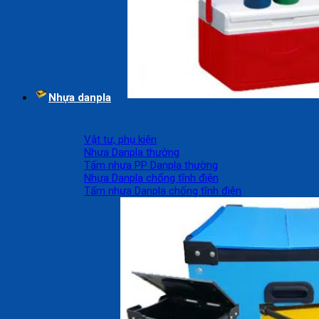
Nhựa danpla
Vật tư, phụ kiện
Nhựa Danpla thường
Tấm nhựa PP Danpla thường
Nhựa Danpla chống tĩnh điện
Tấm nhựa Danpla chống tĩnh điện