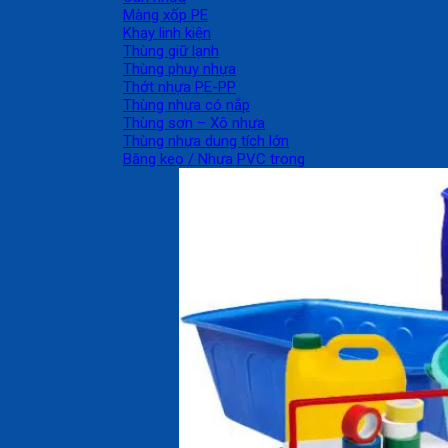
Màng xốp PE
Khay linh kiện
Thùng giữ lạnh
Thùng phuy nhựa
Thớt nhựa PE-PP
Thùng nhựa có nắp
Thùng sơn – Xô nhựa
Thùng nhựa dung tích lớn
Băng keo / Nhựa PVC trong