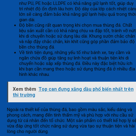
như PU, PE hoặc LLDPE có khả năng giữ lạnh tốt, giúp duy
trì nhiệt độ ổn định lâu hơn. Độ dày của lớp cách nhiệt càn
lớn sẽ càng đảm bảo khả năng giữ lạnh hiệu quả trong thời
gian dài.
Độ bền cũng rất quan trọng khi chọn mua thùng đá. Chất
liệu sản xuất cần có khả năng chịu va đập tốt, tránh vỡ nứt
khi di chuyển hoặc sử dụng lâu dài. Khung sườn chắc chắn
và nắp đậy chắc chắn, kín khít cũng góp phần đảm bảo độ
bền cho thùng đá.
Về tính tiện dụng, những yếu tố như bánh xe, tay cầm và
ngăn chứa đồ giúp tăng sự linh hoạt và thuận tiện khi di
chuyển hoặc sắp xếp thùng đá. Điều này đặc biệt hữu ích
khi bạn cần mang theo hoặc sử dụng thùng đá ở nhiều địa
hình khác nhau.
Xem thêm
Top can đựng xăng dầu phổ biến nhất trên
thị trường
Ngoài ra thiết kế của thùng đá, bao gồm màu sắc, kiểu dáng và
phong cách, mang đến tính thẩm mỹ và phù hợp với nhu cầu sử
dụng từ cá nhân đến tổ chức. Một sản phẩm có thiết kế hợp lý s
vừa đáp ứng tốt chức năng sử dụng vừa tạo sự thuận tiện và hài
lòng cho người dùng.