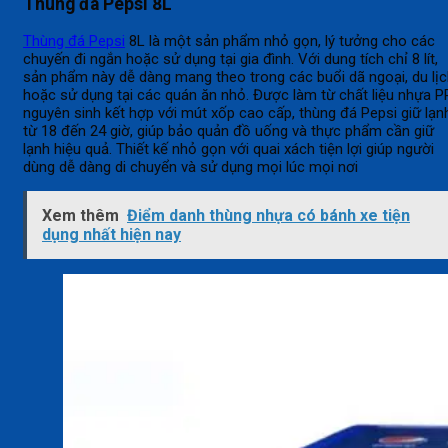
Thùng đá Pepsi 8L
Thùng đá Pepsi
8L là một sản phẩm nhỏ gọn, lý tưởng cho các
chuyến đi ngắn hoặc sử dụng tại gia đình. Với dung tích chỉ 8 lít,
sản phẩm này dễ dàng mang theo trong các buổi dã ngoại, du lị
hoặc sử dụng tại các quán ăn nhỏ. Được làm từ chất liệu nhựa P
nguyên sinh kết hợp với mút xốp cao cấp, thùng đá Pepsi giữ lạn
từ 18 đến 24 giờ, giúp bảo quản đồ uống và thực phẩm cần giữ
lạnh hiệu quả. Thiết kế nhỏ gọn với quai xách tiện lợi giúp người
dùng dễ dàng di chuyển và sử dụng mọi lúc mọi nơi
Xem thêm
Điểm danh thùng nhựa có bánh xe tiện
dụng nhất hiện nay