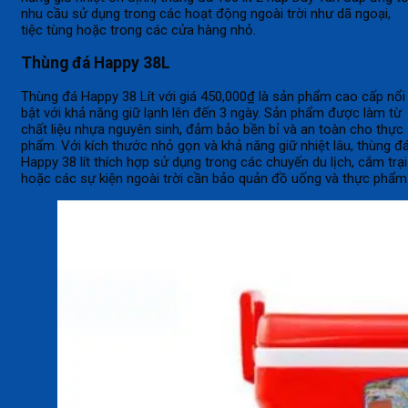
nhu cầu sử dụng trong các hoạt động ngoài trời như dã ngoại,
tiệc tùng hoặc trong các cửa hàng nhỏ.
Thùng đá Happy 38L
Thùng đá Happy 38 Lít với giá 450,000₫ là sản phẩm cao cấp nổi
bật với khả năng giữ lạnh lên đến 3 ngày. Sản phẩm được làm từ
chất liệu nhựa nguyên sinh, đảm bảo bền bỉ và an toàn cho thực
phẩm. Với kích thước nhỏ gọn và khả năng giữ nhiệt lâu, thùng đ
Happy 38 lít thích hợp sử dụng trong các chuyến du lịch, cắm trại
hoặc các sự kiện ngoài trời cần bảo quản đồ uống và thực phẩm