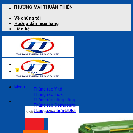
Bỏ
 THUẬN THIÊN
qua
nội
Về chúng tôi
dung
Hướng dẫn mua hàng
Liên hệ
Trang chủ
Thùng rác
Menu
Thùng rác Y tế
Thùng rác Inox
Thùng rác công cộng
Thùng rác Composite
Tìm
Thùng rác nhựa HDPE
kiếm: