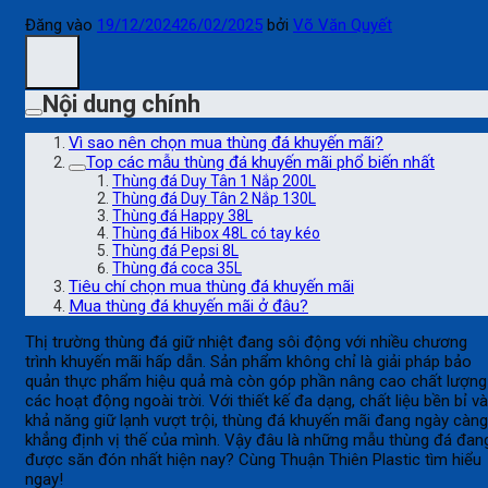
Đăng vào
19/12/2024
26/02/2025
bởi
Võ Văn Quyết
Nội dung chính
Vì sao nên chọn mua thùng đá khuyến mãi?
Top các mẫu thùng đá khuyến mãi phổ biến nhất
Thùng đá Duy Tân 1 Nắp 200L
Thùng đá Duy Tân 2 Nắp 130L
Thùng đá Happy 38L
Thùng đá Hibox 48L có tay kéo
Thùng đá Pepsi 8L
Thùng đá coca 35L
Tiêu chí chọn mua thùng đá khuyến mãi
Mua thùng đá khuyến mãi ở đâu?
Thị trường thùng đá giữ nhiệt đang sôi động với nhiều chương
trình khuyến mãi hấp dẫn. Sản phẩm không chỉ là giải pháp bảo
quản thực phẩm hiệu quả mà còn góp phần nâng cao chất lượng
các hoạt động ngoài trời. Với thiết kế đa dạng, chất liệu bền bỉ và
khả năng giữ lạnh vượt trội, thùng đá khuyến mãi đang ngày càng
khẳng định vị thế của mình. Vậy đâu là những mẫu thùng đá đan
được săn đón nhất hiện nay? Cùng Thuận Thiên Plastic tìm hiểu
ngay!