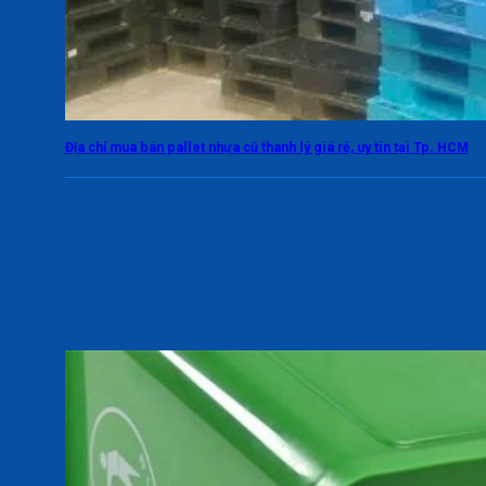
Địa chỉ mua bán pallet nhựa cũ thanh lý giá rẻ, uy tín tại Tp. HCM