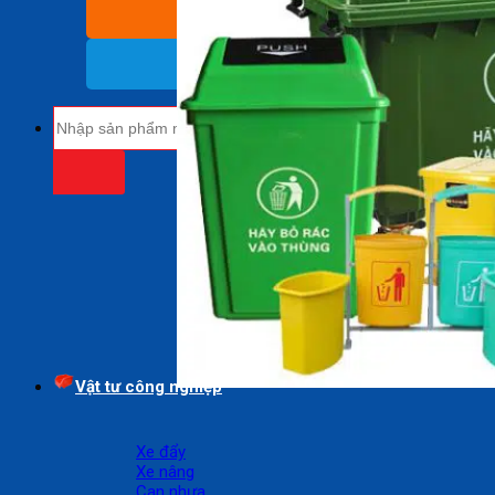
BÁO GIÁ SỈ
(Nhận báo giá sỉ)
18009485
(Miễn cước cuộc gọi)
Tìm
kiếm:
Vật tư công nghiệp
Xe đẩy
Xe nâng
Can nhựa