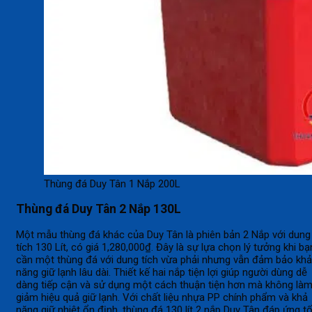
Thùng đá Duy Tân 1 Nắp 200L
Thùng đá Duy Tân 2 Nắp 130L
Một mẫu thùng đá khác của Duy Tân là phiên bản 2 Nắp với dung
tích 130 Lít, có giá 1,280,000₫. Đây là sự lựa chọn lý tưởng khi bạ
cần một thùng đá với dung tích vừa phải nhưng vẫn đảm bảo khả
năng giữ lạnh lâu dài. Thiết kế hai nắp tiện lợi giúp người dùng dễ
dàng tiếp cận và sử dụng một cách thuận tiện hơn mà không là
giảm hiệu quả giữ lạnh. Với chất liệu nhựa PP chính phẩm và khả
năng giữ nhiệt ổn định, thùng đá 130 lít 2 nắp Duy Tân đáp ứng tố