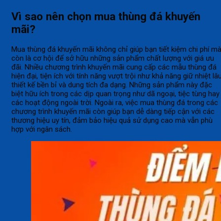
Vì sao nên chọn mua thùng đá khuyến
mãi?
Mua thùng đá khuyến mãi không chỉ giúp bạn tiết kiệm chi phí m
còn là cơ hội để sở hữu những sản phẩm chất lượng với giá ưu
đãi. Nhiều chương trình khuyến mãi cung cấp các mẫu thùng đá
hiện đại, tiện ích với tính năng vượt trội như khả năng giữ nhiệt lâu
thiết kế bền bỉ và dung tích đa dạng. Những sản phẩm này đặc
biệt hữu ích trong các dịp quan trọng như dã ngoại, tiệc tùng hay
các hoạt động ngoài trời. Ngoài ra, việc mua thùng đá trong các
chương trình khuyến mãi còn giúp bạn dễ dàng tiếp cận với các
thương hiệu uy tín, đảm bảo hiệu quả sử dụng cao mà vẫn phù
hợp với ngân sách.