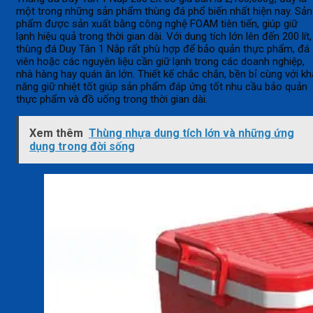
một trong những sản phẩm thùng đá phổ biến nhất hiện nay. Sản
phẩm được sản xuất bằng công nghệ FOAM tiên tiến, giúp giữ
lạnh hiệu quả trong thời gian dài. Với dung tích lớn lên đến 200 lít,
thùng đá Duy Tân 1 Nắp rất phù hợp để bảo quản thực phẩm, đá
viên hoặc các nguyên liệu cần giữ lạnh trong các doanh nghiệp,
nhà hàng hay quán ăn lớn. Thiết kế chắc chắn, bền bỉ cùng với kh
năng giữ nhiệt tốt giúp sản phẩm đáp ứng tốt nhu cầu bảo quản
thực phẩm và đồ uống trong thời gian dài.
Xem thêm
Thùng nhựa dung tích lớn và những ứng
dụng trong đời sống