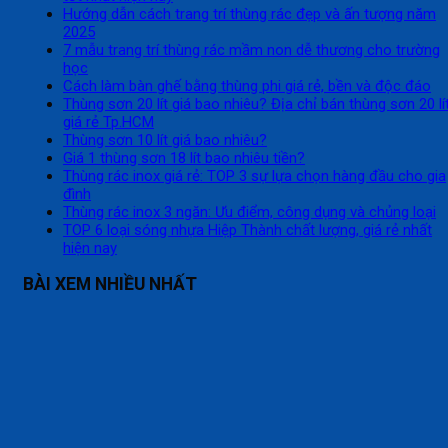
Hướng dẫn cách trang trí thùng rác đẹp và ấn tượng năm
2025
7 mẫu trang trí thùng rác mầm non dễ thương cho trường
học
Cách làm bàn ghế bằng thùng phi giá rẻ, bền và độc đáo
Thùng sơn 20 lít giá bao nhiêu? Địa chỉ bán thùng sơn 20 lí
giá rẻ Tp.HCM
Thùng sơn 10 lít giá bao nhiêu?
Giá 1 thùng sơn 18 lít bao nhiêu tiền?
Thùng rác inox giá rẻ: TOP 3 sự lựa chọn hàng đầu cho gia
đình
Thùng rác inox 3 ngăn: Ưu điểm, công dụng và chủng loại
TOP 6 loại sóng nhựa Hiệp Thành chất lượng, giá rẻ nhất
hiện nay
BÀI XEM NHIỀU NHẤT