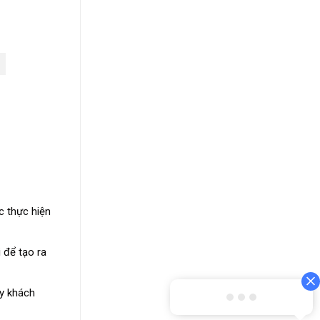
c thực hiện
 để tạo ra
ay khách