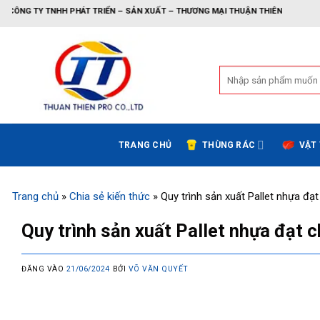
Bỏ
H PHÁT TRIỂN – SẢN XUẤT – THƯƠNG MẠI THUẬN THIÊN
qua
nội
dung
Tìm
kiếm:
TRANG CHỦ
THÙNG RÁC
VẬT
Trang chủ
»
Chia sẻ kiến thức
»
Quy trình sản xuất Pallet nhựa đạ
Quy trình sản xuất Pallet nhựa đạt 
ĐĂNG VÀO
21/06/2024
BỞI
VÕ VĂN QUYẾT