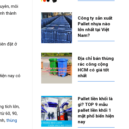
xuyên, môi
ình thành
Công ty sản xuất
Pallet nhựa nào
lớn nhất tại Việt
Nam?
iên đặt ở
Địa chỉ bán thùng
rác công cộng
HCM có giá tốt
nhất
Hiện nay có
Pallet liền khối là
gì? TOP 9 mẫu
g tích lớn,
pallet liền khối 1
từ 60, 90,
mặt phổ biến hiện
ênh,
thùng
nay