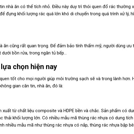
n nhà ăn có thể tích nhỏ. Điều này duy trì thói quen đổ rác thường 
đựng khối lượng rác quá lớn khó di chuyển trong quá trình xử lý, h
 nhà ăn cũng rất quan trọng. Để đảm bảo tính thẩm mỹ, người dùng ưu t
t dưới bồn rửa, trong ngăn tủ bếp…
 lựa chọn hiện nay
i quen tốt cho mọi người giúp môi trường sạch sẽ và trong lành hơn. 
ông gian căn tin, nhà ăn, đó là:
n xuất từ chất liệu composite và HDPE bền và chắc. Sản phẩm có dun
 thải khối lượng lớn. Có nhiều mẫu mã thùng rác nhựa có dung tích 
hành nhiều mẫu mã như thùng rác nhựa có nắp, thùng rác nhựa bập b