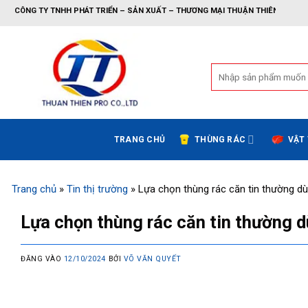
Bỏ
NHH PHÁT TRIỂN – SẢN XUẤT – THƯƠNG MẠI THUẬN THIÊN
qua
nội
dung
Tìm
kiếm:
TRANG CHỦ
THÙNG RÁC
VẬT
Trang chủ
»
Tin thị trường
»
Lựa chọn thùng rác căn tin thường dù
Lựa chọn thùng rác căn tin thường d
ĐĂNG VÀO
12/10/2024
BỞI
VÕ VĂN QUYẾT