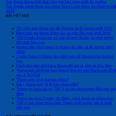
Top thùng đựng chất thải nguy hại bán chạy nhất thị trường
Top 5 mẫu sóng nhựa, sọt nhựa Song Long được ưa chuộng nhấ
2024
BÀI VIẾT MỚI
101 hình ảnh thùng rác dễ thương và ấn tượng nhất 2025
Bảng báo giá thùng đựng rác có nắp đậy mới nhất 2025
TOP 8 mẫu thùng rác có nắp đủ kích thước và chất lượng
tốt nhất hiện nay
Hướng dẫn cách trang trí thùng rác đẹp và ấn tượng năm
2025
7 mẫu trang trí thùng rác mầm non dễ thương cho trường
học
Cách làm bàn ghế bằng thùng phi giá rẻ, bền và độc đáo
Thùng sơn 20 lít giá bao nhiêu? Địa chỉ bán thùng sơn 20 lí
giá rẻ Tp.HCM
Thùng sơn 10 lít giá bao nhiêu?
Giá 1 thùng sơn 18 lít bao nhiêu tiền?
Thùng rác inox giá rẻ: TOP 3 sự lựa chọn hàng đầu cho gia
đình
Thùng rác inox 3 ngăn: Ưu điểm, công dụng và chủng loại
TOP 6 loại sóng nhựa Hiệp Thành chất lượng, giá rẻ nhất
hiện nay