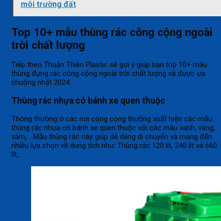
môi trường đất
Top 10+ mẫu thùng rác công cộng ngoài
trời chất lượng
Tiếp theo Thuận Thiên Plastic sẽ gợi ý giúp bạn top 10+ mẫu
thùng đựng rác công cộng ngoài trời chất lượng và được ưa
chuộng nhất 2024.
Thùng rác nhựa có bánh xe quen thuộc
Thông thường ở các nơi công cộng thường xuất hiện các mẫu
thùng rác nhựa có bánh xe quen thuộc với các màu xanh, vàng,
xám,… Mẫu thùng rác này giúp dễ dàng di chuyển và mang đến
nhiều lựa chọn về dung tích như: Thùng rác 120 lít, 240 lít và 660
lít,..