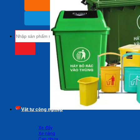
BÁO GIÁ SỈ
(Nhận báo giá sỉ)
18009485
(Miễn cước cuộc gọi)
Tìm
kiếm:
Vật tư công nghiệp
Xe đẩy
Xe nâng
Can nhựa