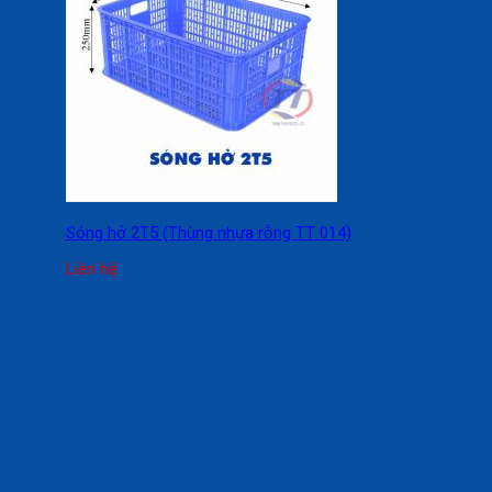
Sóng hở 2T5 (Thùng nhựa rỗng TT 014)
Liên hệ