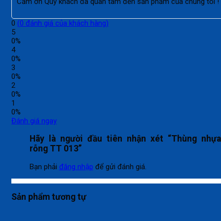
Cảm ơn Quý khách đã quan tâm đến sản phẩm của chúng tôi !
0
(
0
đánh giá của khách hàng)
5
0%
4
0%
3
0%
2
0%
1
0%
Đánh giá ngay
Hãy là người đầu tiên nhận xét “Thùng nhự
rỗng TT 013”
Bạn phải
đăng nhập
để gửi đánh giá.
Sản phẩm tương tự