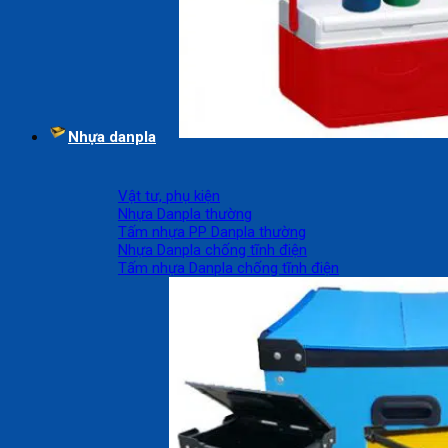
Nhựa danpla
Vật tư, phụ kiện
Nhựa Danpla thường
Tấm nhựa PP Danpla thường
Nhựa Danpla chống tĩnh điện
Tấm nhựa Danpla chống tĩnh điện