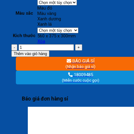
Màu đỏ
Màu sắc
Màu vàng
Xanh dương
Xanh lá
Kích thước
560 x 375 x 300mm
Xóa
Thùng
nhựa
Thêm vào giỏ hàng
rỗng
BÁO GIÁ SỈ
TT
(Nhận báo giá sỉ)
013
số
18009485
lượng
(Miễn cước cuộc gọi)
Báo giá đơn hàng sỉ