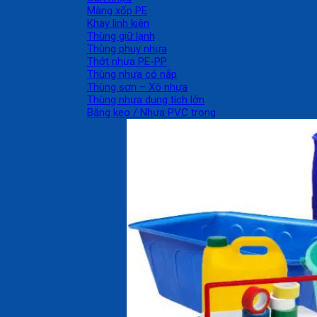
Màng xốp PE
Khay linh kiện
Thùng giữ lạnh
Thùng phuy nhựa
Thớt nhựa PE-PP
Thùng nhựa có nắp
Thùng sơn – Xô nhựa
Thùng nhựa dung tích lớn
Băng keo / Nhựa PVC trong