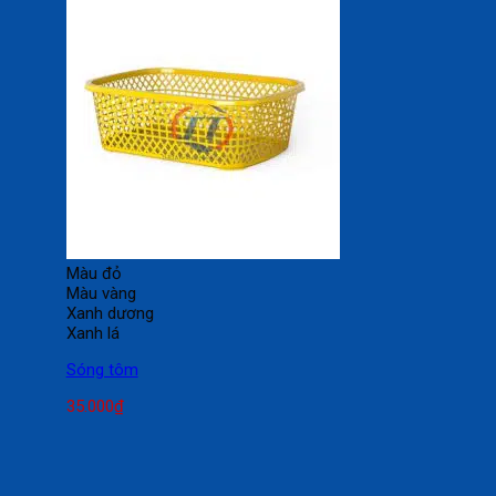
Màu đỏ
Màu vàng
Xanh dương
Xanh lá
Sóng tôm
35.000
₫