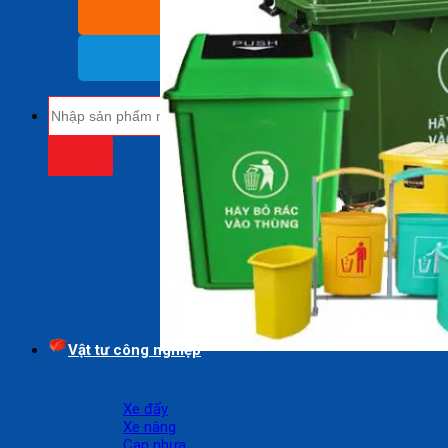
BÁO GIÁ SỈ
(Nhận báo giá sỉ)
18009485
(Miễn cước cuộc gọi)
Tìm
kiếm:
Vật tư công nghiệp
Xe đẩy
Xe nâng
Can nhựa