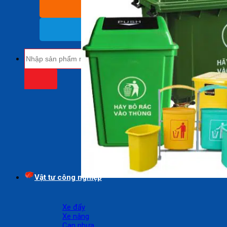
BÁO GIÁ SỈ
(Nhận báo giá sỉ)
18009485
(Miễn cước cuộc gọi)
Tìm
kiếm:
Vật tư công nghiệp
Xe đẩy
Xe nâng
Can nhựa