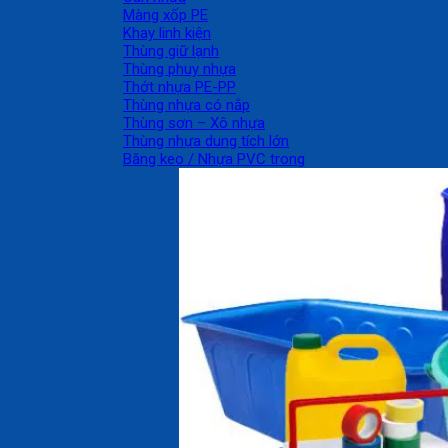
Màng xốp PE
Khay linh kiện
Thùng giữ lạnh
Thùng phuy nhựa
Thớt nhựa PE-PP
Thùng nhựa có nắp
Thùng sơn – Xô nhựa
Thùng nhựa dung tích lớn
Băng keo / Nhựa PVC trong