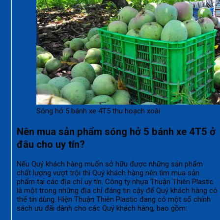
Sóng hở 5 bánh xe 4T5 thu hoạch xoài
Nên mua sản phẩm sóng hở 5 bánh xe 4T5 ở
đâu cho uy tín?
Nếu Quý khách hàng muốn sở hữu được những sản phẩm
chất lượng vượt trội thì Quý khách hàng nên tìm mua sản
phẩm tại các địa chỉ uy tín. Công ty nhựa Thuận Thiên Plastic
là một trong những địa chỉ đáng tin cậy để Quý khách hàng có
thể tin dùng. Hiện Thuận Thiên Plastic đang có một số chính
sách ưu đãi dành cho các Quý khách hàng, bao gồm: