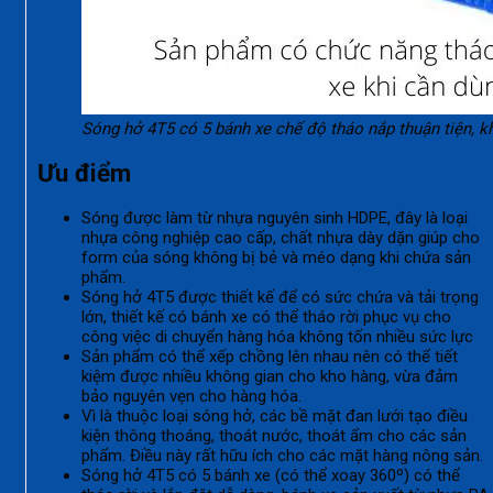
Sóng hở 4T5 có 5 bánh xe chế độ tháo nắp thuận tiện, k
Ưu điểm
Sóng được làm từ nhựa nguyên sinh HDPE, đây là loại
nhựa công nghiệp cao cấp, chất nhựa dày dặn giúp cho
form của sóng không bị bẻ và méo dạng khi chứa sản
phẩm.
Sóng hở 4T5 được thiết kế để có sức chứa và tải trọng
lớn, thiết kế có bánh xe có thể tháo rời phục vụ cho
công việc di chuyển hàng hóa không tốn nhiều sức lực
Sản phẩm có thể xếp chồng lên nhau nên có thể tiết
kiệm được nhiều không gian cho kho hàng, vừa đảm
bảo nguyên vẹn cho hàng hóa.
Vì là thuộc loại sóng hở, các bề mặt đan lưới tạo điều
kiện thông thoáng, thoát nước, thoát ẩm cho các sản
phẩm. Điều này rất hữu ích cho các mặt hàng nông sản.
Sóng hở 4T5 có 5 bánh xe (có thể xoay 360
º
) có thể