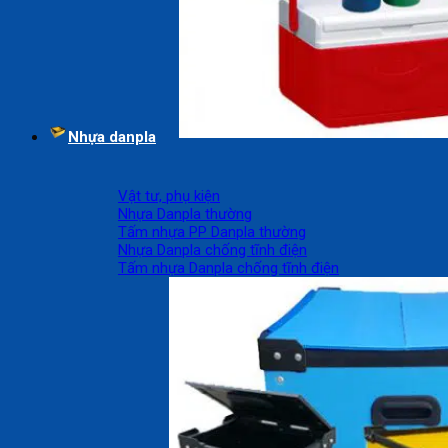
Nhựa danpla
Vật tư, phụ kiện
Nhựa Danpla thường
Tấm nhựa PP Danpla thường
Nhựa Danpla chống tĩnh điện
Tấm nhựa Danpla chống tĩnh điện