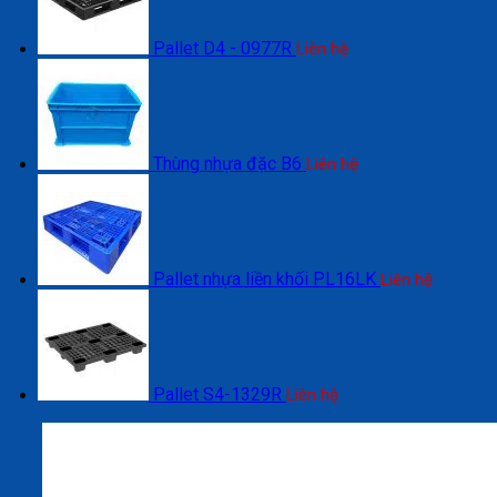
Pallet D4 - 0977R
Liên hệ
Thùng nhựa đặc B6
Liên hệ
Pallet nhựa liền khối PL16LK
Liên hệ
Pallet S4-1329R
Liên hệ