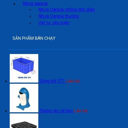
Nhựa danpla
Nhựa Danpla chống tĩnh điện
Nhựa Danpla thường
Vật tư, phụ kiện
SẢN PHẨM BÁN CHẠY
Sóng bít 3T1
Liên hệ
Thùng rác cá heo
Liên hệ