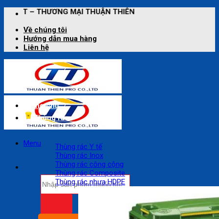
Bỏ
ƠNG MẠI THUẬN THIÊN
qua
nội
Về chúng tôi
dung
Hướng dẫn mua hàng
Liên hệ
Trang chủ
Thùng rác
Menu
Thùng rác Y tế
Thùng rác Inox
Thùng rác công cộng
Thùng rác Composite
Tìm
Thùng rác nhựa HDPE
kiếm: