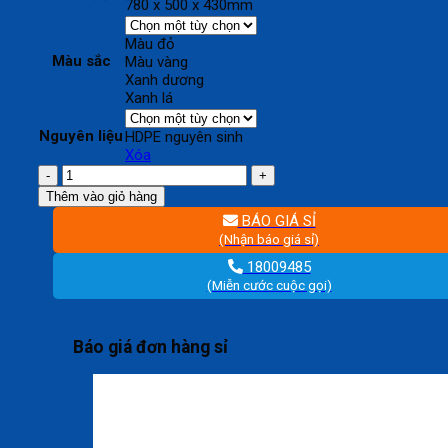
780 x 500 x 430mm
Màu đỏ
Màu sắc
Màu vàng
Xanh dương
Xanh lá
Nguyên liệu
HDPE nguyên sinh
Xóa
Sóng
hở
Thêm vào giỏ hàng
4T5
BÁO GIÁ SỈ
-
(Nhận báo giá sỉ)
sóng
hở
18009485
5
(Miễn cước cuộc gọi)
bánh
xe
số
Báo giá đơn hàng sỉ
lượng