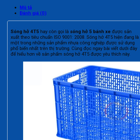
Mô tả
Đánh giá (0)
Sóng hở 4T5
hay còn gọi là
sóng hở 5 bánh xe
được sản
xuất theo tiêu chuẩn ISO 9001: 2008. Sóng hở 4T5 hiện đang là
một trong những sản phẩm nhựa công nghiệp được sử dụng
phổ biến nhất trên thị trường. Cùng đọc ngay bài viết dưới đây
để hiểu hơn về sản phẩm sóng hở 4T5 được yêu thích này.