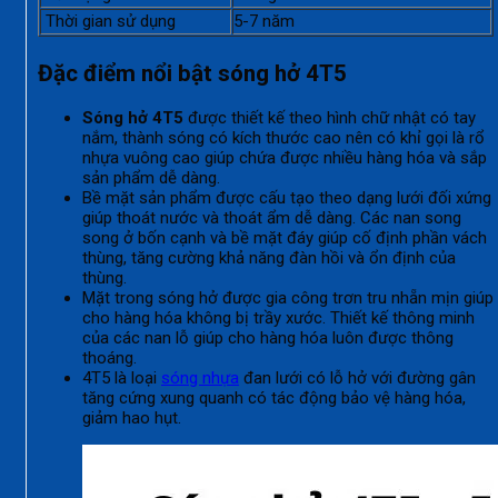
Thời gian sử dụng
5-7 năm
Đặc điểm nổi bật sóng hở 4T5
Sóng hở 4T5
được thiết kế theo hình chữ nhật có tay
nắm, thành sóng có kích thước cao nên có khỉ gọi là rổ
nhựa vuông cao giúp chứa được nhiều hàng hóa và sắp
sản phẩm dễ dàng.
Bề mặt sản phẩm được cấu tạo theo dạng lưới đối xứng
giúp thoát nước và thoát ẩm dễ dàng. Các nan song
song ở bốn cạnh và bề mặt đáy giúp cố định phần vách
thùng, tăng cường khả năng đàn hồi và ổn định của
thùng.
Mặt trong sóng hở được gia công trơn tru nhẵn mịn giúp
cho hàng hóa không bị trầy xước. Thiết kế thông minh
của các nan lỗ giúp cho hàng hóa luôn được thông
thoáng.
4T5 là loại
sóng nhựa
đan lưới có lỗ hở với đường gân
tăng cứng xung quanh có tác động bảo vệ hàng hóa,
giảm hao hụt.