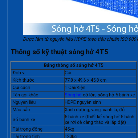
Được làm từ nguyên liệu HDPE theo tiêu chuẩn ISO 9001
Thông số kỹ thuật sóng hở 4T5
Bảng thông số sóng hở 4T5
Đơn vị
Cái
Kích thước
77,8 x 49,6 x 45,8
cm
Qui cách
1
Cái/Kiện
Tên gọi khác
Sóng hở
cỡ lớn, sóng hở 5 bánh xe
Nguyên liệu
HDPE nguyên sinh
Màu sắc
Xanh dương, vang, xanh lá, đỏ
5 bánh xe (thiết kế sóng hở 5 bánh
Số bánh xe
xe rời dễ dàng tháo và lắp đặt)
Tải trọng động
45kg
Tải trọng tĩnh
120kg