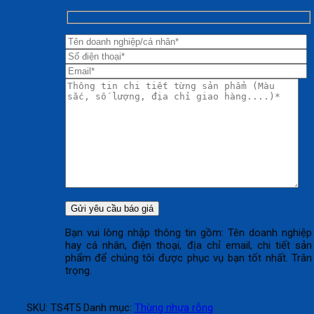
Bạn vui lòng nhập thông tin gồm: Tên doanh nghiệp
hay cá nhân, điện thoại, địa chỉ email, chi tiết sản
phẩm để chúng tôi được phục vụ bạn tốt nhất. Trân
trọng.
SKU:
TS4T5
Danh mục:
Thùng nhựa rỗng