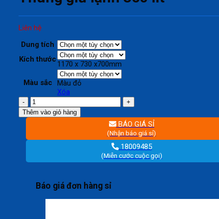
Liên hệ
Dung tích
Kích thước
1170 x 730 x700mm
Màu sắc
Màu đỏ
Xóa
Thùng
giữ
Thêm vào giỏ hàng
lạnh
BÁO GIÁ SỈ
350
(Nhận báo giá sỉ)
lít
số
18009485
lượng
(Miễn cước cuộc gọi)
Báo giá đơn hàng sỉ