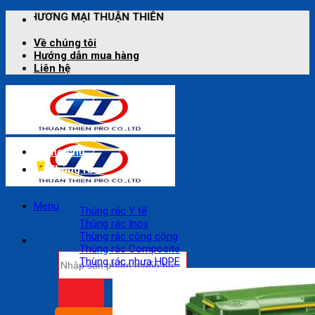
Bỏ
G MẠI THUẬN THIÊN
qua
nội
Về chúng tôi
dung
Hướng dẫn mua hàng
Liên hệ
Trang chủ
Thùng rác
Menu
Thùng rác Y tế
Thùng rác Inox
Thùng rác công cộng
Thùng rác Composite
Tìm
Thùng rác nhựa HDPE
kiếm: