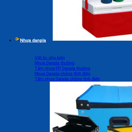
Nhựa danpla
Vật tư, phụ kiện
Nhựa Danpla thường
Tấm nhựa PP Danpla thường
Nhựa Danpla chống tĩnh điện
Tấm nhựa Danpla chống tĩnh điện