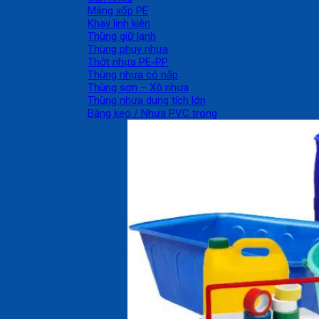
Màng xốp PE
Khay linh kiện
Thùng giữ lạnh
Thùng phuy nhựa
Thớt nhựa PE-PP
Thùng nhựa có nắp
Thùng sơn – Xô nhựa
Thùng nhựa dung tích lớn
Băng keo / Nhựa PVC trong