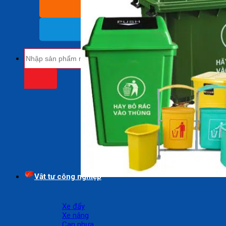
BÁO GIÁ SỈ
(Nhận báo giá sỉ)
18009485
(Miễn cước cuộc gọi)
Tìm
kiếm:
Vật tư công nghiệp
Xe đẩy
Xe nâng
Can nhựa