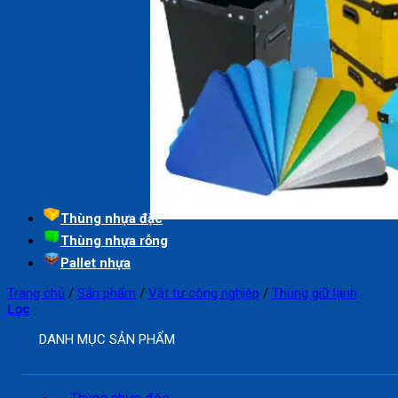
Thùng nhựa đặc
Thùng nhựa rỗng
Pallet nhựa
Trang chủ
/
Sản phẩm
/
Vật tư công nghiệp
/
Thùng giữ lạnh
Lọc
DANH MỤC SẢN PHẨM