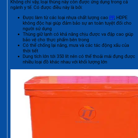
Không chỉ vậy, loại thùng này còn được ứng dụng trong cả
ngành y tế. Có được điều này là bởi:
Được làm từ các loại nhựa chất lượng cao
PP
, HDPE
không độc hại giúp đảm bảo sự an toàn tuyệt đối cho
người sử dụng
Thùng giữ lạnh có khả năng chịu được va đập cao giúp
bảo vệ cho thực phẩm bên trong
Có thể chống lại nắng, mưa và các tác động xấu của
thời tiết
Dung tích lớn tới 350 lít nên có thể thoải mái đựng được
nhiều loại đồ khác nhau với khối lượng lớn