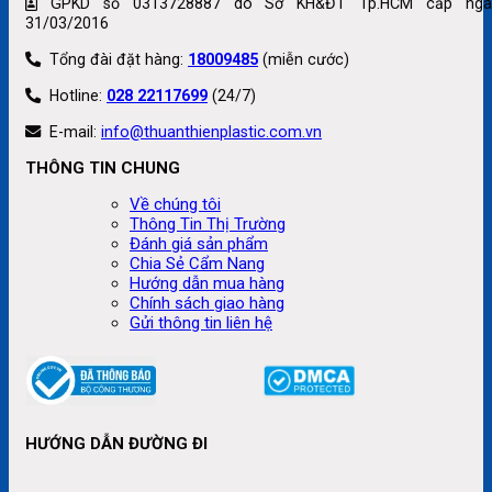
GPKD số 0313728887 do Sở KH&ĐT Tp.HCM cấp ngà
31/03/2016
Tổng đài đặt hàng:
18009485
(miễn cước)
Hotline:
028 22117699
(24/7)
E-mail:
info@thuanthienplastic.com.vn
THÔNG TIN CHUNG
Về chúng tôi
Thông Tin Thị Trường
Đánh giá sản phẩm
Chia Sẻ Cẩm Nang
Hướng dẫn mua hàng
Chính sách giao hàng
Gửi thông tin liên hệ
HƯỚNG DẪN ĐƯỜNG ĐI