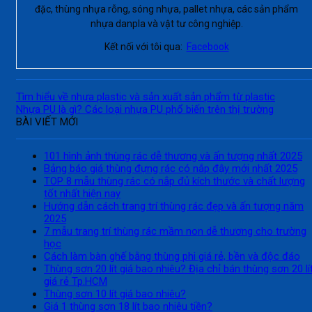
đặc, thùng nhựa rỗng, sóng nhựa, pallet nhựa, các sản phẩm
nhựa danpla và vật tư công nghiệp.
Kết nối với tôi qua:
Facebook
Tìm hiểu về nhựa plastic và sản xuất sản phẩm từ plastic
Nhựa PU là gì? Các loại nhựa PU phổ biến trên thị trường
BÀI VIẾT MỚI
101 hình ảnh thùng rác dễ thương và ấn tượng nhất 2025
Bảng báo giá thùng đựng rác có nắp đậy mới nhất 2025
TOP 8 mẫu thùng rác có nắp đủ kích thước và chất lượng
tốt nhất hiện nay
Hướng dẫn cách trang trí thùng rác đẹp và ấn tượng năm
2025
7 mẫu trang trí thùng rác mầm non dễ thương cho trường
học
Cách làm bàn ghế bằng thùng phi giá rẻ, bền và độc đáo
Thùng sơn 20 lít giá bao nhiêu? Địa chỉ bán thùng sơn 20 lí
giá rẻ Tp.HCM
Thùng sơn 10 lít giá bao nhiêu?
Giá 1 thùng sơn 18 lít bao nhiêu tiền?