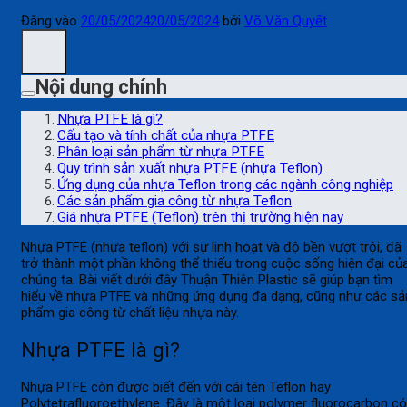
Đăng vào
20/05/2024
20/05/2024
bởi
Võ Văn Quyết
Nội dung chính
Nhựa PTFE là gì?
Cấu tạo và tính chất của nhựa PTFE
Phân loại sản phẩm từ nhựa PTFE
Quy trình sản xuất nhựa PTFE (nhựa Teflon)
Ứng dụng của nhựa Teflon trong các ngành công nghiệp
Các sản phẩm gia công từ nhựa Teflon
Giá nhựa PTFE (Teflon) trên thị trường hiện nay
Nhựa PTFE (nhựa teflon) với sự linh hoạt và độ bền vượt trội, đã
trở thành một phần không thể thiếu trong cuộc sống hiện đại củ
chúng ta. Bài viết dưới đây Thuận Thiên Plastic sẽ giúp bạn tìm
hiểu về nhựa PTFE và những ứng dụng đa dạng, cũng như các sả
phẩm gia công từ chất liệu nhựa này.
Nhựa PTFE là gì?
Nhựa PTFE còn được biết đến với cái tên Teflon hay
Polytetrafluoroethylene. Đây là một loại polymer fluorocarbon có