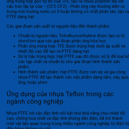
ứng trùng hợp gốc tự do của TFE, tạo ra chuỗi polymer dài với
cấu trúc lặp lại của – (CF2-CF2)-. Phản ứng này thường diễn ra
trong môi trường nước có ít hoặc không có chất phân tán, tạo ra
PTFE dạng hạt.
Các giai đoạn sản xuất từ nguyên liệu đến thành phẩm:
Chuẩn bị nguyên liệu: Tetrafluoroethylene được tạo ra từ
clorofom qua các giai đoạn phản ứng hóa học.
Phản ứng trùng hợp: TFE được trùng hợp dưới áp suất và
nhiệt độ cao để tạo ra PTFE dạng hạt.
Xử lý hậu trùng hợp: Hạt PTFE sau đó được xử lý để loại b
các tạp chất và chuẩn bị cho giai đoạn hình thành sản
phẩm.
Hình thành sản phẩm: Hạt PTFE được nén ép và gia công
nhựa PTFE để tạo thành các sản phẩm dạng tấm, cây, que
ống, hoặc phim.
Ứng dụng của nhựa
Teflon
trong các
ngành công nghiệp
Nhựa PTFE với các đặc tính nổi bật như khả năng chịu nhiệt độ
cao, chống hoá chất và đặc tính không dẫn điện, đã trở thành
một vật liệu quan trọng trong nhiều ngành công nghiệp từ điện t
đến hàng không và y tế.