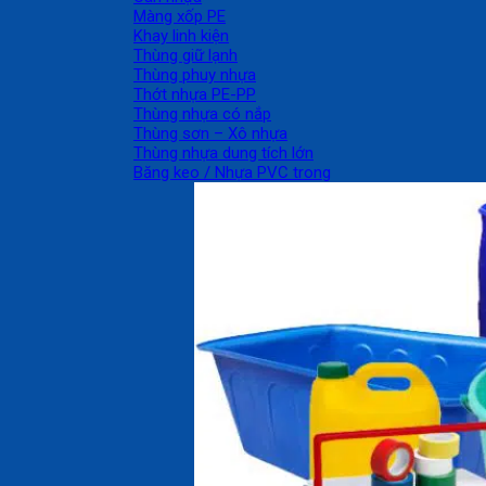
Màng xốp PE
Khay linh kiện
Thùng giữ lạnh
Thùng phuy nhựa
Thớt nhựa PE-PP
Thùng nhựa có nắp
Thùng sơn – Xô nhựa
Thùng nhựa dung tích lớn
Băng keo / Nhựa PVC trong