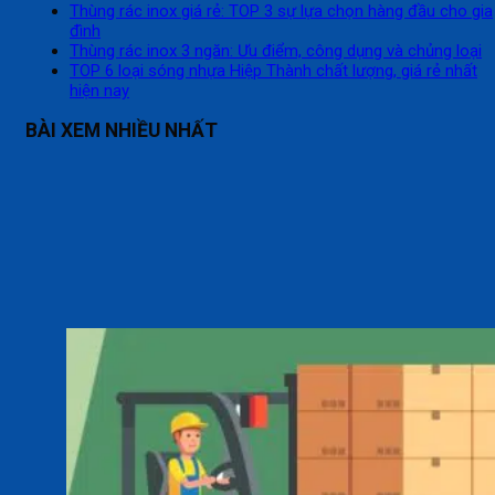
Thùng rác inox giá rẻ: TOP 3 sự lựa chọn hàng đầu cho gia
đình
Thùng rác inox 3 ngăn: Ưu điểm, công dụng và chủng loại
TOP 6 loại sóng nhựa Hiệp Thành chất lượng, giá rẻ nhất
hiện nay
BÀI XEM NHIỀU NHẤT