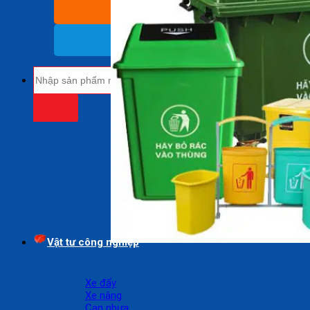
BÁO GIÁ SỈ
(Nhận báo giá sỉ)
18009485
(Miễn cước cuộc gọi)
Tìm
kiếm:
Vật tư công nghiệp
Xe đẩy
Xe nâng
Can nhựa