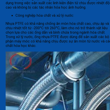
dụng trong việc sản xuất các linh kiện điện tử chịu được nhiệt độ
cao và không bị các tác nhân hóa học ảnh hưởng.
Công nghiệp hóa chất và xử lý nước:
Nhựa PTFE có khả năng chống ăn mòn hóa chất cao, chịu áp và
chịu nhiệt tốt từ -200°C tới 260°C, làm cho nó trở thành vật liệu
chọn lựa cho các ống dẫn và bình chứa trong ngành hóa chất.
Trong xử lý nước, ống nhựa PTFE được dùng để sản xuất các bộ
phận máy móc có khả năng chịu được sự ăn mòn từ nước và cá
chất hóa học khác.