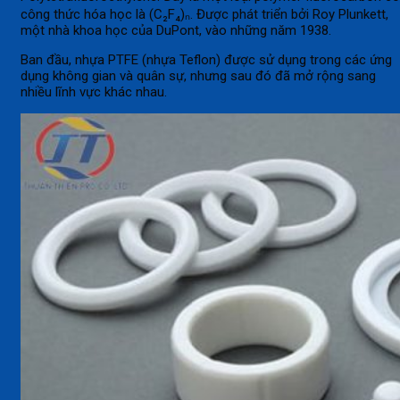
công thức hóa học là (C₂F₄)ₙ. Được phát triển bởi Roy Plunkett,
một nhà khoa học của DuPont, vào những năm 1938.
Ban đầu, nhựa PTFE (nhựa Teflon) được sử dụng trong các ứng
dụng không gian và quân sự, nhưng sau đó đã mở rộng sang
nhiều lĩnh vực khác nhau.