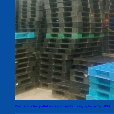
Địa chỉ mua bán pallet nhựa cũ thanh lý giá rẻ, uy tín tại Tp. HCM