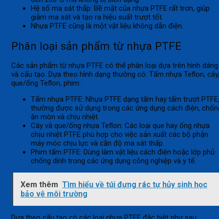
Hệ số ma sát thấp: Bề mặt của nhựa PTFE rất trơn, giúp
giảm ma sát và tạo ra hiệu suất trượt tốt.
Nhựa PTFE cũng là một vật liệu không dẫn điện.
Phân loại sản phẩm từ nhựa PTFE
Các sản phẩm từ nhựa PTFE có thể phân loại dựa trên hình dáng
và cấu tạo. Dựa theo hình dạng thường có: Tấm nhựa Teflon, cây
que/ống Teflon, phim:
Tấm nhựa PTFE: Nhựa PTFE dạng tấm hay tấm trượt PTFE
thường được sử dụng trong các ứng dụng cách điện, chốn
ăn mòn và chịu nhiệt.
Cây và que/ống nhựa Teflon: Các loại que hay ống nhựa
chịu nhiệt PTFE phù hợp cho việc sản xuất các bộ phận
máy móc chịu lực và cần độ ma sát thấp.
Phim tấm PTFE: Dùng làm vật liệu cách điện hoặc lớp phủ
chống dính trong các ứng dụng công nghiệp và y tế.
Xem thêm
Tìm hiểu về túi đựng rác tự hủy sinh học
bảo vệ môi trường
Dựa theo cấu tạo có các loại nhựa PTFE đặc biệt như sau: