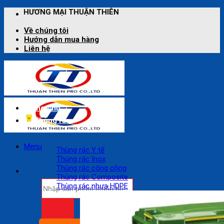
Bỏ
HUẬN THIÊN
qua
nội
Về chúng tôi
dung
Hướng dẫn mua hàng
Liên hệ
Trang chủ
Thùng rác
Menu
Thùng rác Y tế
Thùng rác Inox
Thùng rác công cộng
Thùng rác Composite
Tìm
Thùng rác nhựa HDPE
kiếm: