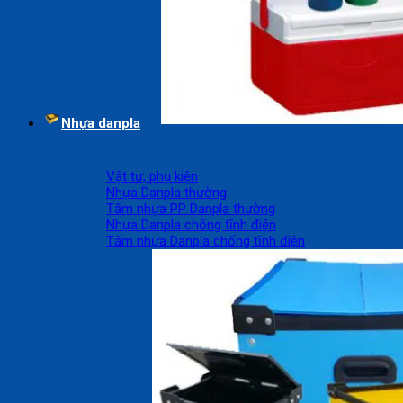
Nhựa danpla
Vật tư, phụ kiện
Nhựa Danpla thường
Tấm nhựa PP Danpla thường
Nhựa Danpla chống tĩnh điện
Tấm nhựa Danpla chống tĩnh điện