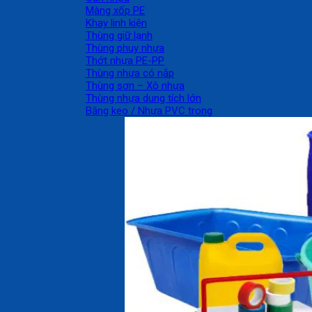
Màng xốp PE
Khay linh kiện
Thùng giữ lạnh
Thùng phuy nhựa
Thớt nhựa PE-PP
Thùng nhựa có nắp
Thùng sơn – Xô nhựa
Thùng nhựa dung tích lớn
Băng keo / Nhựa PVC trong