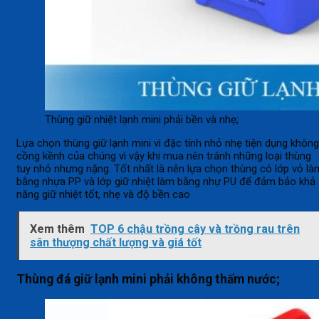
Thùng giữ nhiệt lạnh mini phải bền và nhẹ;
Lựa chọn thùng giữ lạnh mini vì đặc tính nhỏ nhẹ tiện dụng không
cồng kềnh của chúng vì vậy khi mua nên tránh những loại thùng
tuy nhỏ nhưng nặng. Tốt nhất là nên lựa chọn thùng có lớp vỏ là
bằng nhựa PP và lớp giữ nhiệt làm bằng nhự PU để đảm bảo khả
năng giữ nhiệt tốt, nhẹ và độ bền cao
Xem thêm
TOP 6 chậu trồng cây và trồng rau trên
sân thượng chất lượng và giá tốt
Thùng đá giữ lạnh mini phải không thấm nước;