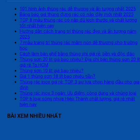
101 hình ảnh thùng rác dễ thương và ấn tượng nhất 2025
Bảng báo giá thùng đựng rác có nắp đậy mới nhất 2025
TOP 8 mẫu thùng rác có nắp đủ kích thước và chất lượng
tốt nhất hiện nay
Hướng dẫn cách trang trí thùng rác đẹp và ấn tượng năm
2025
7 mẫu trang trí thùng rác mầm non dễ thương cho trường
học
Cách làm bàn ghế bằng thùng phi giá rẻ, bền và độc đáo
Thùng sơn 20 lít giá bao nhiêu? Địa chỉ bán thùng sơn 20 lí
giá rẻ Tp.HCM
Thùng sơn 10 lít giá bao nhiêu?
Giá 1 thùng sơn 18 lít bao nhiêu tiền?
Thùng rác inox giá rẻ: TOP 3 sự lựa chọn hàng đầu cho gia
đình
Thùng rác inox 3 ngăn: Ưu điểm, công dụng và chủng loại
TOP 6 loại sóng nhựa Hiệp Thành chất lượng, giá rẻ nhất
hiện nay
BÀI XEM NHIỀU NHẤT