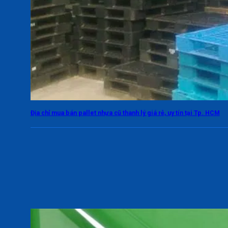
Địa chỉ mua bán pallet nhựa cũ thanh lý giá rẻ, uy tín tại Tp. HCM