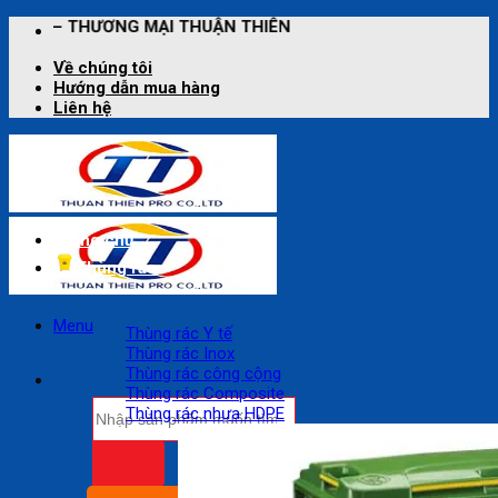
Bỏ
 THUẬN THIÊN
qua
nội
Về chúng tôi
dung
Hướng dẫn mua hàng
Liên hệ
Trang chủ
Thùng rác
Menu
Thùng rác Y tế
Thùng rác Inox
Thùng rác công cộng
Thùng rác Composite
Tìm
Thùng rác nhựa HDPE
kiếm: