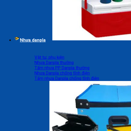
Nhựa danpla
Vật tư, phụ kiện
Nhựa Danpla thường
Tấm nhựa PP Danpla thường
Nhựa Danpla chống tĩnh điện
Tấm nhựa Danpla chống tĩnh điện