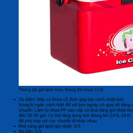
Thùng đá giữ lạnh mini, thùng đá nhựa 12 lít
Ưu điểm: Nắp có khóa cố định giúp lớp cách nhiệt bên
trong bị ngăn cách triệt để với bên ngoài, có quai dễ dàng d
chuyển. Làm từ nhựa PP cao cấp có khả năng giữ nhiệt lên
đền 20-30 giờ. Có thể tăng dung tích thùng lên 24 lít, 34 lít
để phù hợp với các chuyến đi khác nhau
Khả năng giữ lạnh/giữ nhiệt: 5/5
Độ bền: 5/5