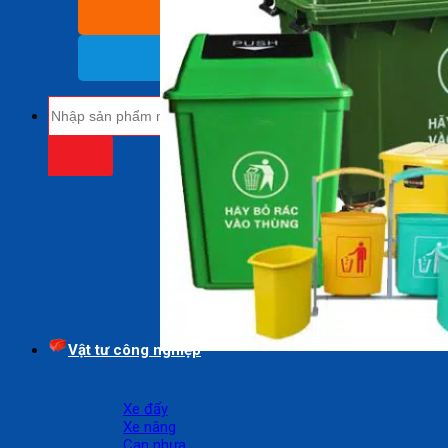
BÁO GIÁ SỈ
(Nhận báo giá sỉ)
18009485
(Miễn cước cuộc gọi)
Tìm
kiếm:
Vật tư công nghiệp
Xe đẩy
Xe nâng
Can nhựa