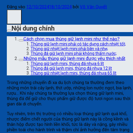
Đăng vào
12/10/2024
18/10/2024
bởi
Võ Văn Quyết
Nội dung chính
Cách chọn mua thùng giữ lạnh mini như thế nào?
Thùng giữ lạnh mini phải có tác dụng cách nhiệt tốt;
Thùng giữ nhiệt lạnh mini phải bền và nhẹ;
Thùng đá giữ lạnh mini phải không thấm nước;
Những mẫu thùng giữ lạnh mini được yêu thích nhất
Thùng giữ lạnh mini, thùng đá nhựa 6 lít
Thùng đá giữ lạnh mini, thùng đá nhựa 12 lít
Thùng giữ nhiệt lạnh mini, thùng đá nhựa 65 lít
Trong những chuyến đi xa du lịch chúng ta thường đem theo
những món trái cây lạnh, thịt ướp, những lon nước ngọt, bia lạnh,
rượu… Khi này chúng ta thường lựa chọn thùng giữ lạnh mini,
thùng đá để giữ cho thực phẩm giữ được độ tươi ngon sau thời
gian dài di chuyển.
Tuy nhiên, trên thị trường có nhiều loại thùng giữ lạnh quá khổ,
nhược điểm chết người của thùng giữ lạnh này là cồng kềnh và
thân hộp được tạo hình liền khối, tức là dày và nặng, gây nhiều
phiền toái cho hành trình và thậm chí ảnh hưởng đến tâm trạng