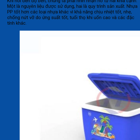
Khi nói đến độ bền, chúng ta phải nhìn nhận nó từ hai khía cạnh.
Một là nguyên liệu được sử dụng, hai là quy trình sản xuất. Nhựa
PP tốt hơn các loại nhựa khác vì khả năng chịu nhiệt tốt, nhẹ,
chống nứt vỡ do ứng suất tốt, tuổi thọ khi uốn cao và các đặc
tính khác.