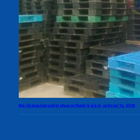
Địa chỉ mua bán pallet nhựa cũ thanh lý giá rẻ, uy tín tại Tp. HCM