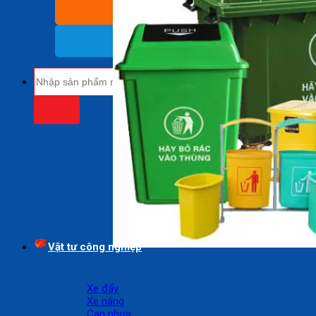
BÁO GIÁ SỈ
(Nhận báo giá sỉ)
18009485
(Miễn cước cuộc gọi)
Tìm
kiếm:
Vật tư công nghiệp
Xe đẩy
Xe nâng
Can nhựa