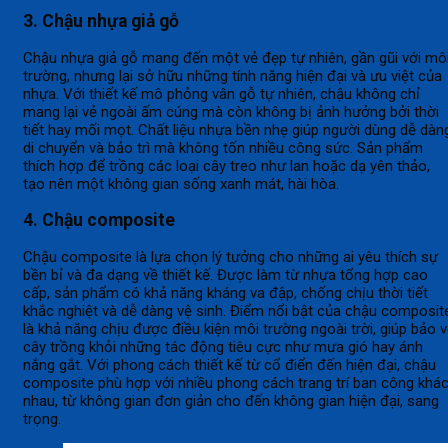
3. Chậu nhựa giả gỗ
Chậu nhựa giả gỗ mang đến một vẻ đẹp tự nhiên, gần gũi với mô
trường, nhưng lại sở hữu những tính năng hiện đại và ưu việt của
nhựa. Với thiết kế mô phỏng vân gỗ tự nhiên, chậu không chỉ
mang lại vẻ ngoài ấm cúng mà còn không bị ảnh hưởng bởi thời
tiết hay mối mọt. Chất liệu nhựa bền nhẹ giúp người dùng dễ dàn
di chuyển và bảo trì mà không tốn nhiều công sức. Sản phẩm
thích hợp để trồng các loại cây treo như lan hoặc dạ yên thảo,
tạo nên một không gian sống xanh mát, hài hòa.
4. Chậu composite
Chậu composite là lựa chọn lý tưởng cho những ai yêu thích sự
bền bỉ và đa dạng về thiết kế. Được làm từ nhựa tổng hợp cao
cấp, sản phẩm có khả năng kháng va đập, chống chịu thời tiết
khắc nghiệt và dễ dàng vệ sinh. Điểm nổi bật của chậu composit
là khả năng chịu được điều kiện môi trường ngoài trời, giúp bảo 
cây trồng khỏi những tác động tiêu cực như mưa gió hay ánh
nắng gắt. Với phong cách thiết kế từ cổ điển đến hiện đại, chậu
composite phù hợp với nhiều phong cách trang trí ban công khá
nhau, từ không gian đơn giản cho đến không gian hiện đại, sang
trọng.