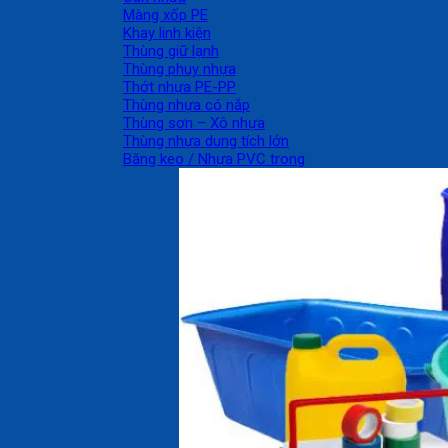
Màng xốp PE
Khay linh kiện
Thùng giữ lạnh
Thùng phuy nhựa
Thớt nhựa PE-PP
Thùng nhựa có nắp
Thùng sơn – Xô nhựa
Thùng nhựa dung tích lớn
Băng keo / Nhựa PVC trong