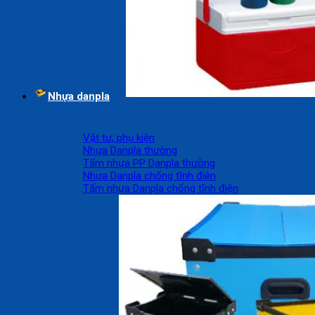
Nhựa danpla
Vật tư, phụ kiện
Nhựa Danpla thường
Tấm nhựa PP Danpla thường
Nhựa Danpla chống tĩnh điện
Tấm nhựa Danpla chống tĩnh điện