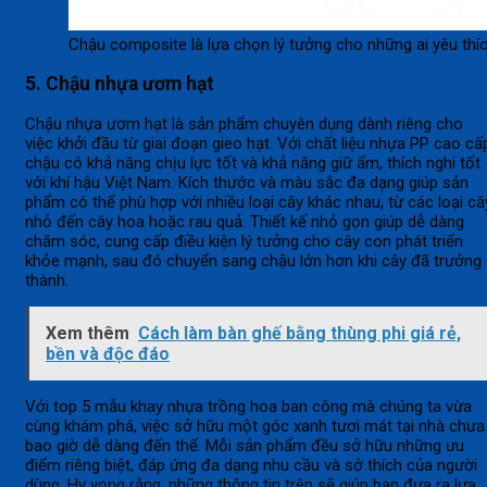
Chậu composite là lựa chọn lý tưởng cho những ai yêu thích
5. Chậu nhựa ươm hạt
Chậu nhựa ươm hạt là sản phẩm chuyên dụng dành riêng cho
việc khởi đầu từ giai đoạn gieo hạt. Với chất liệu nhựa PP cao cấ
chậu có khả năng chịu lực tốt và khả năng giữ ẩm, thích nghi tốt
với khí hậu Việt Nam. Kích thước và màu sắc đa dạng giúp sản
phẩm có thể phù hợp với nhiều loại cây khác nhau, từ các loại câ
nhỏ đến cây hoa hoặc rau quả. Thiết kế nhỏ gọn giúp dễ dàng
chăm sóc, cung cấp điều kiện lý tưởng cho cây con phát triển
khỏe mạnh, sau đó chuyển sang chậu lớn hơn khi cây đã trưởng
thành.
Xem thêm
Cách làm bàn ghế bằng thùng phi giá rẻ,
bền và độc đáo
Với top 5 mẫu khay nhựa trồng hoa ban công mà chúng ta vừa
cùng khám phá, việc sở hữu một góc xanh tươi mát tại nhà chưa
bao giờ dễ dàng đến thế. Mỗi sản phẩm đều sở hữu những ưu
điểm riêng biệt, đáp ứng đa dạng nhu cầu và sở thích của người
dùng. Hy vọng rằng, những thông tin trên sẽ giúp bạn đưa ra lựa