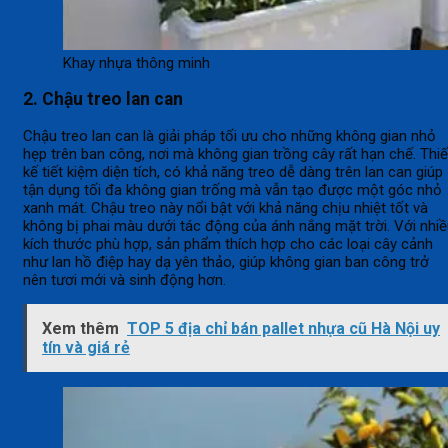
Khay nhựa thông minh
2. Chậu treo lan can
Chậu treo lan can là giải pháp tối ưu cho những không gian nhỏ
hẹp trên ban công, nơi mà không gian trồng cây rất hạn chế. Thiế
kế tiết kiệm diện tích, có khả năng treo dễ dàng trên lan can giúp
tận dụng tối đa không gian trống mà vẫn tạo được một góc nhỏ
xanh mát. Chậu treo này nổi bật với khả năng chịu nhiệt tốt và
không bị phai màu dưới tác động của ánh nắng mặt trời. Với nhi
kích thước phù hợp, sản phẩm thích hợp cho các loại cây cảnh
như lan hồ điệp hay dạ yên thảo, giúp không gian ban công trở
nên tươi mới và sinh động hơn.
Xem thêm
TOP 5 địa chỉ bán pallet nhựa cũ Hà Nội uy
tín và giá rẻ