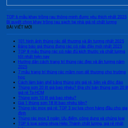
TOP 6 mẫu khay trồng rau thông minh được yêu thích nhất 2025
Bí quyết chọn khay trồng rau sạch tại nhà giá rẻ chất lượng
BÀI VIẾT MỚI
101 hình ảnh thùng rác dễ thương và ấn tượng nhất 2025
Bảng báo giá thùng đựng rác có nắp đậy mới nhất 2025
TOP 8 mẫu thùng rác có nắp đủ kích thước và chất lượng
tốt nhất hiện nay
Hướng dẫn cách trang trí thùng rác đẹp và ấn tượng năm
2025
7 mẫu trang trí thùng rác mầm non dễ thương cho trường
học
Cách làm bàn ghế bằng thùng phi giá rẻ, bền và độc đáo
Thùng sơn 20 lít giá bao nhiêu? Địa chỉ bán thùng sơn 20 lí
giá rẻ Tp.HCM
Thùng sơn 10 lít giá bao nhiêu?
Giá 1 thùng sơn 18 lít bao nhiêu tiền?
Thùng rác inox giá rẻ: TOP 3 sự lựa chọn hàng đầu cho gia
đình
Thùng rác inox 3 ngăn: Ưu điểm, công dụng và chủng loại
TOP 6 loại sóng nhựa Hiệp Thành chất lượng, giá rẻ nhất