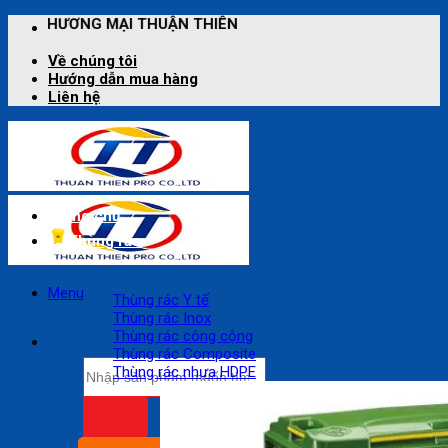
Bỏ
HUẬN THIÊN
qua
nội
Về chúng tôi
dung
Hướng dẫn mua hàng
Liên hệ
Trang chủ
Thùng rác
Menu
Thùng rác Y tế
Thùng rác Inox
Thùng rác công cộng
Thùng rác Composite
Tìm
Thùng rác nhựa HDPE
kiếm: