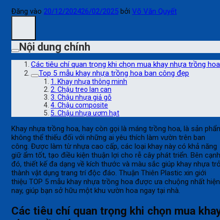
Đăng vào
20/12/2024
26/02/2025
bởi
Võ Văn Quyết
Nội dung chính
Các tiêu chí quan trọng khi chọn mua khay nhựa trồng hoa
Top 5 mẫu khay nhựa trồng hoa ban công đẹp
1. Khay nhựa thông minh
2. Chậu treo lan can
3. Chậu nhựa giả gỗ
4. Chậu composite
5. Chậu nhựa ươm hạt
Khay nhựa trồng hoa, hay còn gọi là máng trồng hoa, là sản phẩ
không thể thiếu đối với những ai yêu thích làm vườn trên ban
công. Được làm từ nhựa cao cấp, các loại khay này có khả năng
giữ ẩm tốt, tạo điều kiện thuận lợi cho rễ cây phát triển. Bên cạn
đó, thiết kế đa dạng về kích thước và màu sắc giúp khay nhựa tr
thành vật dụng trang trí độc đáo. Thuận Thiên Plastic xin giới
thiệu TOP 5 mẫu khay nhựa trồng hoa được ưa chuộng nhất hiện
nay, giúp bạn sở hữu một khu vườn hoa ngay tại nhà.
Các tiêu chí quan trọng khi chọn mua kha