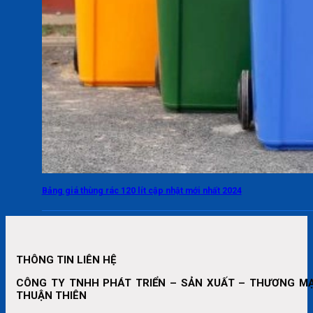
Bảng giá thùng rác 120 lít cập nhật mới nhất 2024
THÔNG TIN LIÊN HỆ
CÔNG TY TNHH PHÁT TRIỂN – SẢN XUẤT – THƯƠNG MẠ
THUẬN THIÊN