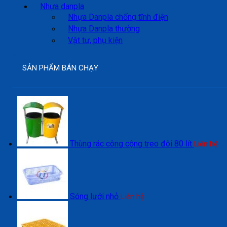
Nhựa danpla
Nhựa Danpla chống tĩnh điện
Nhựa Danpla thường
Vật tư, phụ kiện
SẢN PHẨM BÁN CHẠY
Thùng rác công cộng treo đôi 80 lít
Liên hệ
Sóng lưới nhỏ
Liên hệ