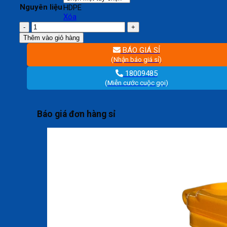
Nguyên liệu
HDPE
Xóa
Thùng
rác
Thêm vào giỏ hàng
y
BÁO GIÁ SỈ
tế
(Nhận báo giá sỉ)
240
lít
18009485
số
(Miễn cước cuộc gọi)
lượng
Báo giá đơn hàng sỉ