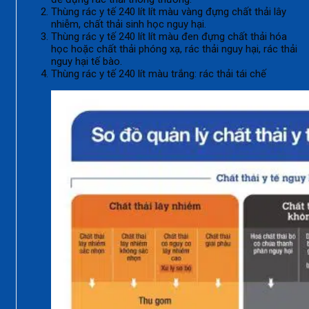
Thùng rác y tế 240 lít lít màu vàng đựng chất thải lây
nhiễm, chất thải sinh học nguy hại.
Thùng rác y tế 240 lít lít màu đen đựng chất thải hóa
học hoặc chất thải phóng xạ, rác thải nguy hại, rác thải
nguy hại tế bào.
Thùng rác y tế 240 lít màu trắng: rác thải tái chế