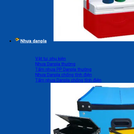
Nhựa danpla
Vật tư, phụ kiện
Nhựa Danpla thường
Tấm nhựa PP Danpla thường
Nhựa Danpla chống tĩnh điện
Tấm nhựa Danpla chống tĩnh điện