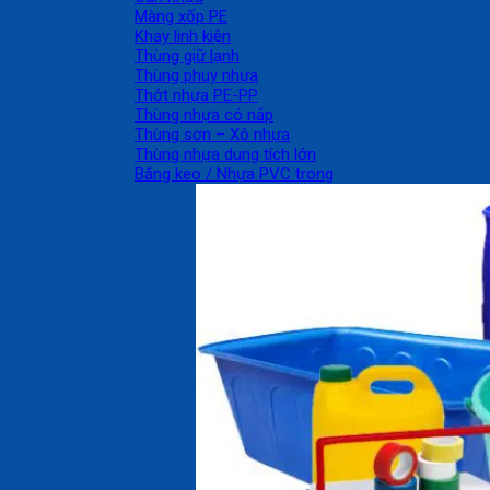
Màng xốp PE
Khay linh kiện
Thùng giữ lạnh
Thùng phuy nhựa
Thớt nhựa PE-PP
Thùng nhựa có nắp
Thùng sơn – Xô nhựa
Thùng nhựa dung tích lớn
Băng keo / Nhựa PVC trong