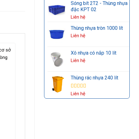
Sóng bít 2T2 - Thùng nhựa
đặc KPT 02
Liên hệ
Thùng nhựa tròn 1000 lít
Liên hệ
 cơ sở
Xô nhựa có nắp 10 lít
hòng
Liên hệ
Thùng rác nhựa 240 lít
Được xếp
Liên hệ
hạng
5.00
5
sao