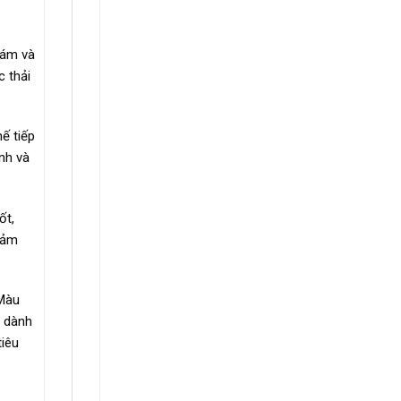
hám và
c thải
ế tiếp
inh và
ốt,
 đảm
 Màu
h dành
tiêu