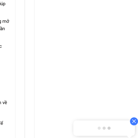
iúp
ng mở
cần
c
h về
để