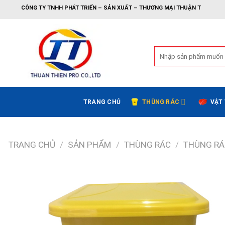
Bỏ
TY TNHH PHÁT TRIỂN – SẢN XUẤT – THƯƠNG MẠI THUẬN THIÊN
qua
nội
dung
Tìm
kiếm:
TRANG CHỦ
THÙNG RÁC
VẬT
TRANG CHỦ
/
SẢN PHẨM
/
THÙNG RÁC
/
THÙNG RÁ