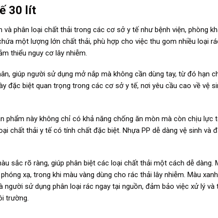
ế 30 lít
 và phân loại chất thải trong các cơ sở y tế như bệnh viện, phòng k
 chứa một lượng lớn chất thải, phù hợp cho việc thu gom nhiều loại rá
iảm thiểu nguy cơ lây nhiễm.
 chân, giúp người sử dụng mở nắp mà không cần dùng tay, từ đó hạn ch
này đặc biệt quan trọng trong các cơ sở y tế, nơi yêu cầu cao về vệ s
ản phẩm này không chỉ có khả năng chống ăn mòn mà còn chịu lực t
loại chất thải y tế có tính chất đặc biệt. Nhựa PP dễ dàng vệ sinh và
àu sắc rõ ràng, giúp phân biệt các loại chất thải một cách dễ dàng.
phóng xạ, trong khi màu vàng dùng cho rác thải lây nhiễm. Màu xan
à người sử dụng phân loại rác ngay tại nguồn, đảm bảo việc xử lý và 
i trường.