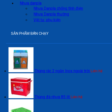
Nhựa danpla
Nhựa Danpla chống tĩnh điện
Nhựa Danpla thường
Vật tư, phụ kiện
SẢN PHẨM BÁN CHẠY
Thùng rác 2 ngăn Inox ngoài trời
Liên hệ
Thùng đá nhựa 85 lít
Liên hệ