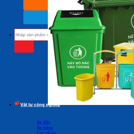
BÁO GIÁ SỈ
(Nhận báo giá sỉ)
18009485
(Miễn cước cuộc gọi)
Tìm
kiếm:
Vật tư công nghiệp
Xe đẩy
Xe nâng
Can nhựa