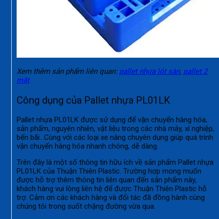
Xem thêm sản phẩm liên quan:
pallet nhựa lót sàn
,
pallet 2
mặt
Công dụng của Pallet nhựa PL01LK
Pallet nhựa PL01LK được sử dụng để vận chuyển hàng hóa,
sản phẩm, nguyên nhiên, vật liệu trong các nhà máy, xí nghiệp,
bến bãi…Cùng với các loại xe nâng chuyên dụng giúp quá trình
vận chuyển hàng hóa nhanh chóng, dễ dàng.
Trên đây là một số thông tin hữu ích về sản phẩm Pallet nhựa
PL01LK của Thuận Thiên Plastic. Trường hợp mong muốn
được hỗ trợ thêm thông tin liên quan đến sản phẩm này,
khách hàng vui lòng liên hệ để được Thuận Thiên Plastic hỗ
trợ. Cảm ơn các khách hàng và đối tác đã đồng hành cùng
chúng tôi trong suốt chặng đường vừa qua.