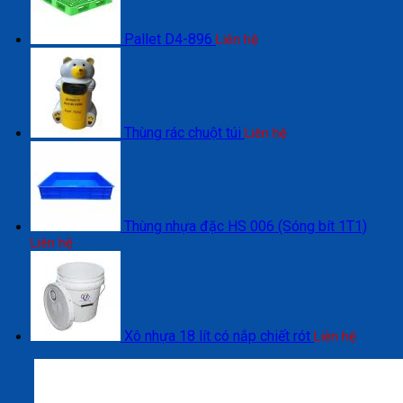
Pallet D4-896
Liên hệ
Thùng rác chuột túi
Liên hệ
Thùng nhựa đặc HS 006 (Sóng bít 1T1)
Liên hệ
Xô nhựa 18 lít có nắp chiết rót
Liên hệ