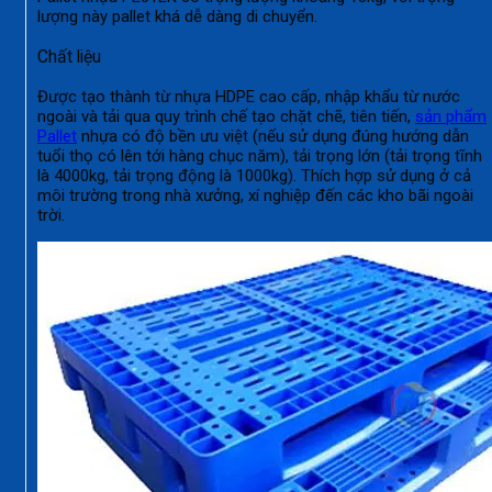
lượng này pallet khá dễ dàng di chuyển.
Chất liệu
Được tạo thành từ nhựa HDPE cao cấp, nhập khẩu từ nước
ngoài và tải qua quy trình chế tạo chặt chẽ, tiên tiến,
sản phẩm
Pallet
nhựa có độ bền ưu việt (nếu sử dụng đúng hướng dẫn
tuổi thọ có lên tới hàng chục năm), tải trọng lớn (tải trọng tĩnh
là 4000kg, tải trọng động là 1000kg). Thích hợp sử dụng ở cả
môi trường trong nhà xưởng, xí nghiệp đến các kho bãi ngoài
trời.