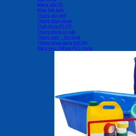
Màng xốp PE
Khay linh kiện
Thùng giữ lạnh
Thùng phuy nhựa
Thớt nhựa PE-PP
Thùng nhựa có nắp
Thùng sơn – Xô nhựa
Thùng nhựa dung tích lớn
Băng keo / Nhựa PVC trong