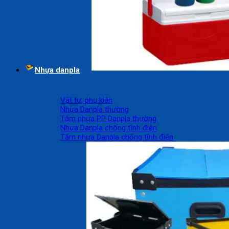
Nhựa danpla
Vật tư, phụ kiện
Nhựa Danpla thường
Tấm nhựa PP Danpla thường
Nhựa Danpla chống tĩnh điện
Tấm nhựa Danpla chống tĩnh điện