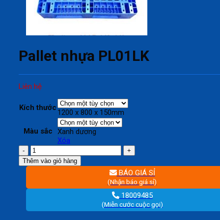
Pallet nhựa PL01LK
Liên hệ
Kích thước
1200 x 800 x 150mm
Màu sắc
Xanh dương
Xóa
Pallet
nhựa
Thêm vào giỏ hàng
PL01LK
BÁO GIÁ SỈ
số
(Nhận báo giá sỉ)
lượng
18009485
(Miễn cước cuộc gọi)