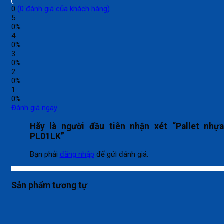
0
(
0
đánh giá của khách hàng)
5
0%
4
0%
3
0%
2
0%
1
0%
Đánh giá ngay
Hãy là người đầu tiên nhận xét “Pallet nhự
PL01LK”
Bạn phải
đăng nhập
để gửi đánh giá.
Sản phẩm tương tự